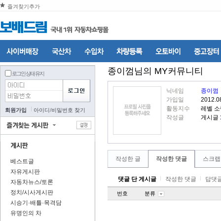
즐겨찾기추가
종이껌
님의 MY커뮤니티
로그인 상태 유지
닉네임
종이껌
가입일
2012.0
활동지수
레벨 소
회원가입
아이디
/
비밀번호 찾기
작성글
게시글
작성한 글
작성한 댓글
스크랩
베스트글
자유게시판
댓글 단 게시글
작성한 댓글
답댓글
자동차뉴스/토론
정치/시사게시판
번호
분류
시승기·배틀·목격담
유명인의 차