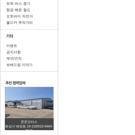
트럭·버스·중기
항공·해운·철도
오토바이·자전거
올드카·추억거리
이벤트
공지사항
제안/건의
보배드림 이야기
준준모터스
화성서 배양동 19-218/010-6464-
8115