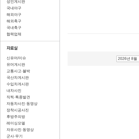
성인게시판
국내야구
해외야구
해외축구
국내축구
협력업체
신유머/이슈
2026년 8월
유머게시판
교통사고·블박
국산차게시판
수입차게시판
내차사진
직찍·특종발견
자동차사진·동영상
장착시공사진
후방주의방
레이싱모델
자유사진·동영상
군사·무기