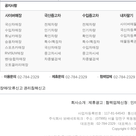
사이버매
국산차매장
전체차량
전체차량
국산차등
수입차매장
인기차량
인기차량
수입차등
튜닝카매장
확인차량
확인차량
매물등록권
승용차매장
특수/특장차
특수/특장차
스포츠카매장
국산차매장
수입차매장
RV/SUV매장
중고차시세
중고차시세
밴/승합차매장
차종별검색
차종별검색
오토갤러리매장
02-784-2329
02-784-2329
02-784-2329
장애/오류신고
권리침해신고
회사소개
|
제휴광고
|
협력업체신청
|
인
사업자등록번호 : 117-81-64543
|
통신판
주식회사 보배네트워크
|
주소 : (07995) 서울 양천구 목동동
대표전화 : 02-784-2329
|
대표팩스 : 02
Copyright © BO