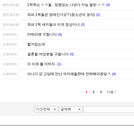
1찍찍는 ㅅㄲ들 : 정병있는 나보다 지능 딸린 ㅅㄲ
정치게시판
[3]
좌파 1찍들은 장애인가요? (청소년의 생각)
정치게시판
[1]
좌파 1찍 새끼들아 이게 정상이냐
정치게시판
[2]
카메라맨 구합니다
신유머/이..
[6]
할거없는데
신유머/이..
결혼할 여성분을 구합니다
신유머/이..
[4]
아 이제 뭘 더하지.
신유머/이..
[1]
아니다 걍 고딩때 만난 여자얘들한테 연락해야겠닺ㅋ
신유머/이..
[4]
1
2
3
다음
기간전체
글제목