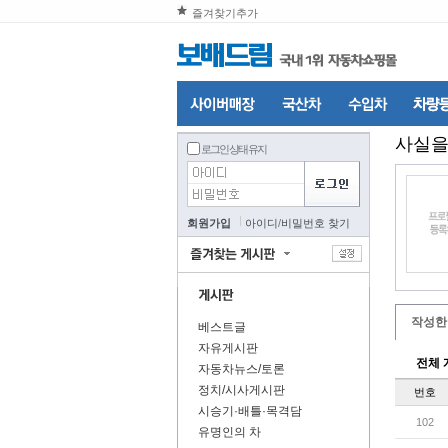
즐겨찾기추가
사실
로그인 상태 유지
회원가입
아이디
/
비밀번호 찾기
작성한
베스트글
자유게시판
전체 
자동차뉴스/토론
정치/시사게시판
번호
시승기·배틀·목격담
102
유명인의 차