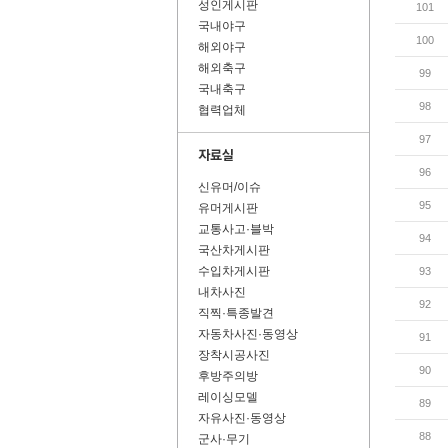
성인게시판
101
국내야구
100
해외야구
해외축구
99
국내축구
98
협력업체
97
96
신유머/이슈
95
유머게시판
교통사고·블박
94
국산차게시판
수입차게시판
93
내차사진
92
직찍·특종발견
자동차사진·동영상
91
장착시공사진
90
후방주의방
레이싱모델
89
자유사진·동영상
88
군사·무기