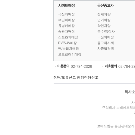
국산차매장
전체차량
수입차매장
인기차량
튜닝카매장
확인차량
승용차매장
특수/특장차
스포츠카매장
국산차매장
RV/SUV매장
중고차시세
밴/승합차매장
차종별검색
오토갤러리매장
02-784-2329
02-784-2
장애/오류신고
권리침해신고
회사
사
주식회사 보배네트워
보배드림은 통신판매중개자