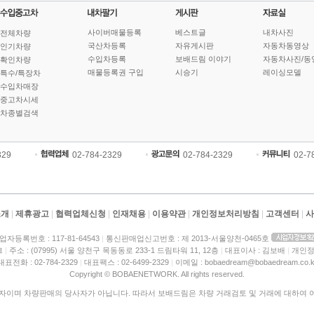
사이버매물등록
베스트글
내차사진
전체차량
국산차등록
자유게시판
자동차동영상
인기차량
수입차등록
보배드림 이야기
자동차사진/동
확인차량
매물등록권 구입
시승기
레이싱모델
특수/특장차
수입차매장
중고차시세
차종별검색
329
02-784-2329
02-784-2329
02-7
소개
|
제휴광고
|
협력업체신청
|
인재채용
|
이용약관
|
개인정보처리방침
|
고객센터
|
사
업자등록번호 : 117-81-64543
|
통신판매업신고번호 : 제 2013-서울양천-0465호
크
|
주소 : (07995) 서울 양천구 목동동로 233-1 드림타워 11, 12층
|
대표이사 : 김보배
|
개인정
대표전화 : 02-784-2329
|
대표팩스 : 02-6499-2329
|
이메일 : bobaedream@bobaedream.co.k
Copyright © BOBAENETWORK. All rights reserved.
이며 차량판매의 당사자가 아닙니다. 따라서 보배드림은 차량 거래검토 및 거래에 대하여 어