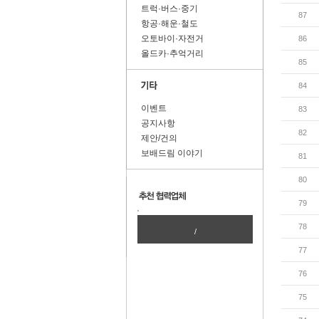
트럭·버스·중기
87
항공·해운·철도
오토바이·자전거
86
올드카·추억거리
85
84
이벤트
83
공지사항
82
제안/건의
보배드림 이야기
81
80
79
78
/
77
76
75