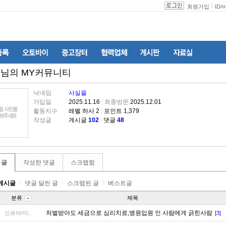
회원가입
ID
/
을
님의 MY커뮤니티
닉네임
사실을
가입일
2025.11.16
|
최종방문
2025.12.01
활동지수
레벨 하사 2
|
포인트 1,379
작성글
게시글
102
|
댓글
48
 글
작성한 댓글
스크랩함
게시글
댓글 달린 글
스크랩된 글
베스트글
분류
제목
처벌받아도 세금으로 심리치료,병원입원 인 사람에게 긁힌사람
신유머/이..
[3]