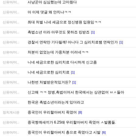
사냥꾼아 심심했는데 고마웠다
신유머/이..
아 이제 댓글 왜 안치냐ㅋㅋ
신유머/이..
최대 처벌 니네 세금으로 정신병원 입원임ㅋㅋ
신유머/이..
촉법소년 이라 아무것도 못하죠 킹받죠
신유머/이..
[1]
경찰서 연락만 기다릴께! 아니다 그 심리치료쌤 연락인가
신유머/이..
[1]
처분이 없었는데 가중처분 이러네ㅋㅋ
신유머/이..
니네 세금으로한 심리치료 다시하게 신고좀
신유머/이..
니네 세금으로한 심리치료
신유머/이..
[1]
나한번 처벌받은적있거든?
신유머/이..
[1]
신고해 ㅋㅋ 정병,촉법이어서 한국에서는 상관없어 ㅂㅅ들아
신유머/이..
한국은 촉법소년이라는게 있더라고
신유머/이..
중국인이 우리할아버지 죽였어
정치게시판
[8]
중국짱깨새끼가 6.25때 우리할아버지 죽였어 ㅅ발롬들.
신유머/이..
중국인이 우리할아버지 총으로 죽였다고 시발
신유머/이..
[6]