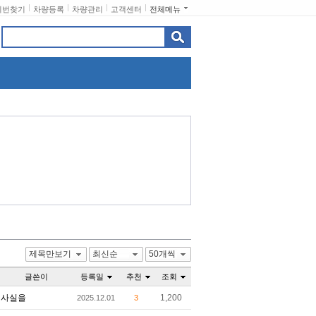
비번찾기
차량등록
차량관리
고객센터
전체메뉴
제목만보기
최신순
50개씩
글쓴이
등록일
추천
조회
사실을
1,200
2025.12.01
3