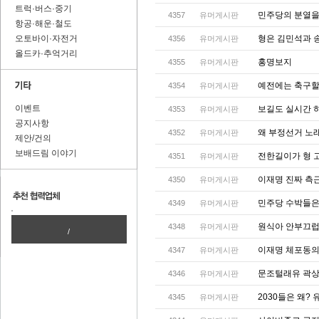
트럭·버스·중기
민주당의 분열을
4357
유머게시판
항공·해운·철도
오토바이·자전거
형은 김민석과 
4356
유머게시판
올드카·추억거리
홍명보지
4355
유머게시판
예전에는 축구할 
4354
유머게시판
이벤트
보길도 실시간 
4353
유머게시판
공지사항
왜 부정선거 노
4352
유머게시판
제안/건의
보배드림 이야기
전한길이가 형 
4351
유머게시판
이재명 진짜 측
4350
유머게시판
민주당 수박들은 
4349
유머게시판
원식아 안부끄
4348
유머게시판
/
이재명 체포동의
4347
유머게시판
문조털래유 곽상
4346
유머게시판
2030들은 왜?
4345
유머게시판