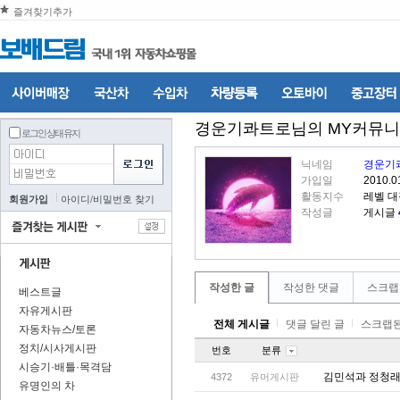
즐겨찾기추가
경운기콰트로
님의 MY커뮤
로그인 상태 유지
닉네임
경운기
가입일
2010.0
활동지수
레벨 
회원가입
아이디
/
비밀번호 찾기
작성글
게시글
작성한 글
작성한 댓글
스크랩
베스트글
자유게시판
전체 게시글
댓글 달린 글
스크랩된
자동차뉴스/토론
정치/시사게시판
번호
분류
시승기·배틀·목격담
김민석과 정청래
4372
유머게시판
유명인의 차