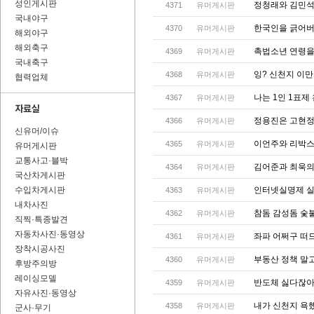
성인게시판
정청래와 김민석
4371
유머게시판
국내야구
한국인을 긁어버
4370
유머게시판
해외야구
해외축구
촉법소년 연령을
4369
유머게시판
국내축구
잉? 신천지 이
4368
유머게시판
협력업체
나는 1인 1표
4367
유머게시판
정용진은 고현정
4366
유머게시판
신유머/이슈
이언주와 리박스
4365
유머게시판
유머게시판
교통사고·블박
김어준과 최욱의
4364
유머게시판
국산차게시판
수입차게시판
인터넷실명제 
4363
유머게시판
내차사진
참돔 감성돔 숯
4362
유머게시판
직찍·특종발견
자동차사진·동영상
좌파 어쩌구 떠드
4361
유머게시판
장착시공사진
부동산 정책 말
4360
유머게시판
후방주의방
레이싱모델
반도체 싫다잖아 
4359
유머게시판
자유사진·동영상
내가 신천지 욕
4358
유머게시판
군사·무기