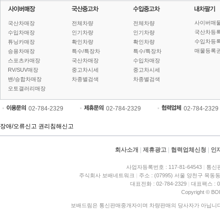
사이버매
국산차매장
전체차량
전체차량
국산차등
수입차매장
인기차량
인기차량
수입차등
튜닝카매장
확인차량
확인차량
매물등록권
승용차매장
특수/특장차
특수/특장차
스포츠카매장
국산차매장
수입차매장
RV/SUV매장
중고차시세
중고차시세
밴/승합차매장
차종별검색
차종별검색
오토갤러리매장
02-784-2329
02-784-2329
02-784-2329
장애/오류신고
권리침해신고
회사소개
|
제휴광고
|
협력업체신청
|
인
사업자등록번호 : 117-81-64543
|
통신판
주식회사 보배네트워크
|
주소 : (07995) 서울 양천구 목동동
대표전화 : 02-784-2329
|
대표팩스 : 02
Copyright © BO
보배드림은 통신판매중개자이며 차량판매의 당사자가 아닙니다. 