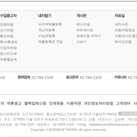
사이버매물등록
베스트글
내차사진
전체차량
국산차등록
자유게시판
자동차동영상
인기차량
수입차등록
보배드림 이야기
자동차사진/동
확인차량
매물등록권 구입
시승기
레이싱모델
특수/특장차
수입차매장
중고차시세
차종별검색
329
02-784-2329
02-784-2329
02-7
소개
|
제휴광고
|
협력업체신청
|
인재채용
|
이용약관
|
개인정보처리방침
|
고객센터
|
사
업자등록번호 : 117-81-64543
|
통신판매업신고번호 : 제 2013-서울양천-0465호
크
|
주소 : (07995) 서울 양천구 목동동로 233-1 드림타워 11, 12층
|
대표이사 : 김보배
|
개인정
대표전화 : 02-784-2329
|
대표팩스 : 02-6499-2329
|
이메일 : bobaedream@bobaedream.co.k
Copyright © BOBAENETWORK. All rights reserved.