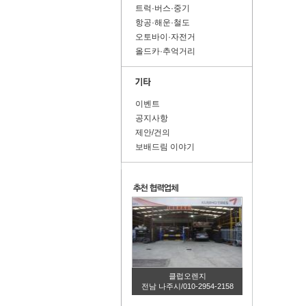
트럭·버스·중기
항공·해운·철도
오토바이·자전거
올드카·추억거리
이벤트
공지사항
제안/건의
보배드림 이야기
클럽오렌지
전남 나주시/010-2954-2158