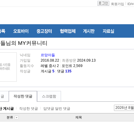
회원가입
ID
/
아들
님의 MY커뮤니티
닉네임
르망아들
가입일
2016.08.22
|
최종방문
2024.09.13
활동지수
레벨 중사 2
|
포인트 2,569
작성글
게시글
5
|
댓글
135
 글
작성한 댓글
스크랩함
2026년 8월
단 게시글
작성한 댓글
답댓글 달린 댓글
분류
제목