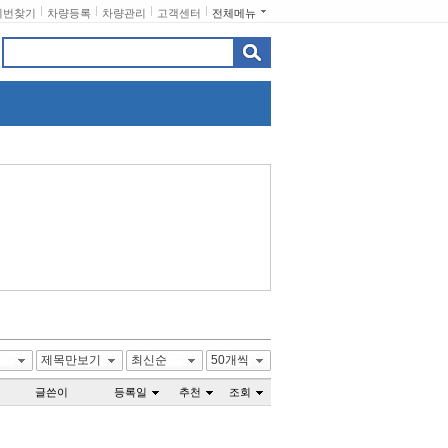
비번찾기
차량등록
차량관리
고객센터
전체메뉴
제목만보기
최신순
50개씩
글쓴이
등록일
추천
조회