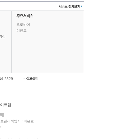
오토바이
이벤트
영상
84-2329
이트맵
보관리책임자 : 이은호
r