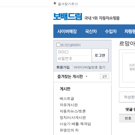
즐겨찾기추가
르망
로그인 상태 유지
회원가입
아이디
/
비밀번호 찾기
작성한
베스트글
자유게시판
댓글 
자동차뉴스/토론
정치/시사게시판
번호
시승기·배틀·목격담
유명인의 차