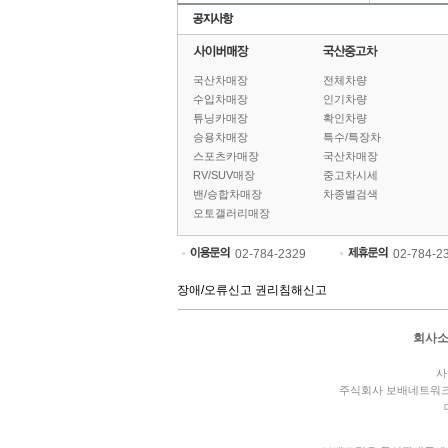
국산차매장
전체차량
수입차매장
인기차량
튜닝카매장
확인차량
승용차매장
특수/특장차
스포츠카매장
국산차매장
RV/SUV매장
중고차시세
밴/승합차매장
차종별검색
오토갤러리매장
02-784-2329
02-784-2
장애/오류신고
권리침해신고
회사
사
주식회사 보배네트워