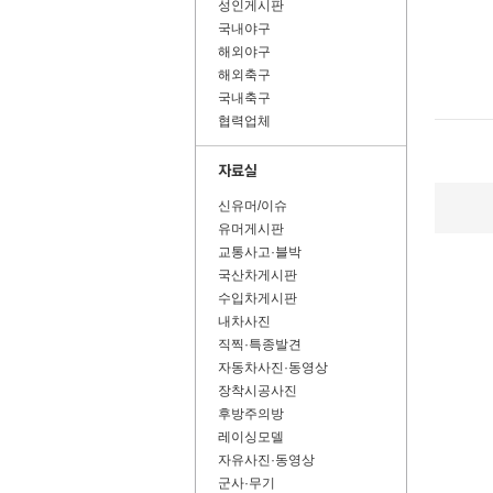
성인게시판
국내야구
해외야구
해외축구
국내축구
협력업체
신유머/이슈
유머게시판
교통사고·블박
국산차게시판
수입차게시판
내차사진
직찍·특종발견
자동차사진·동영상
장착시공사진
후방주의방
레이싱모델
자유사진·동영상
군사·무기