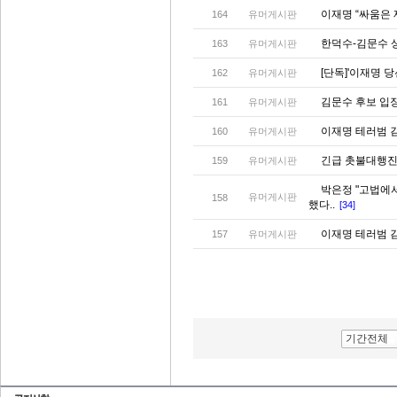
이재명 “싸움은
164
유머게시판
한덕수-김문수 상
163
유머게시판
[단독]'이재명 당
162
유머게시판
김문수 후보 입
161
유머게시판
이재명 테러범 
160
유머게시판
긴급 촛불대행진,
159
유머게시판
박은정 "고법에
유머게시판
158
했다..
[34]
이재명 테러범 
157
유머게시판
기간전체