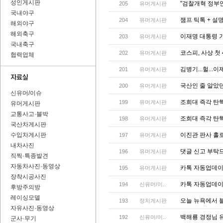
성인게시판
"검찰개혁 정부
205
유머게시판
국내야구
잼프 틱톡 + 
204
유머게시판
해외야구
해외축구
이재명 대통령 
203
유머게시판
국내축구
코스피, 사상 첫
202
유머게시판
협력업체
김병기...헐...
201
유머게시판
국산인 줄 알았던
200
유머게시판
신유머/이슈
조희대 즉각 탄
199
유머게시판
유머게시판
교통사고·블박
조희대 즉각 탄
198
유머게시판
국산차게시판
수입차게시판
이진관 판사 홀
197
유머게시판
내차사진
댓글 신고 부탁
196
유머게시판
직찍·특종발견
자동차사진·동영상
카톡 자동업데이트
195
유머게시판
장착시공사진
카톡 자동업데이트
194
신유머/이..
후방주의방
레이싱모델
오늘 뉴욕에서 
193
정치게시판
자유사진·동영상
백해룡 경정님 
192
신유머/이..
군사·무기