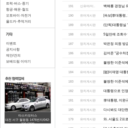
트럭·버스·중기
백해룡 경정님 
191
신유머/이..
항공·해운·철도
오토바이·자전거
[속보]李대통령
190
유머게시판
올드카·추억거리
(단독)대통령실 
189
유머게시판
5일만에 조회수 
188
유머게시판
이벤트
박은정 의원 방금
187
정치게시판
공지사항
김어준 "공수처장
186
유머게시판
제안/건의
보배드림 이야기
불쌍한 이준석에
185
유머게시판
[펌]이재명 대통
184
유머게시판
불쌍한 이준석에
183
유머게시판
대통령으로 인정
182
정치게시판
李대통령, 이완
181
유머게시판
다시봐도 대단한 
180
정치게시판
타스카모터스
와..서울도 2프
179
유머게시판
대전 서구 월평동 1476번지/042-
320-5820