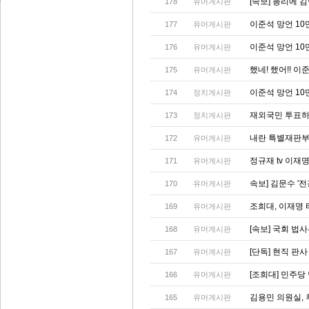
[속보] 총리에 
178
유머게시판
이준석 망언 10
177
유머게시판
이준석 망언 10
176
유머게시판
했네! 했어!! 
175
유머게시판
이준석 망언 10
174
정치게시판
재외국민 투표하
173
정치게시판
내란 특별재판부 
172
유머게시판
정규재 tv 이재
171
유머게시판
속보] 김문수 '
170
유머게시판
조희대, 이재명
169
유머게시판
[속보] 국회 법
168
유머게시판
[단독] 현직 판
167
유머게시판
[조희대] 민주
166
유머게시판
김용민 의원실, 
165
유머게시판