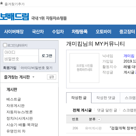
즐겨찾기추가
개미킴
님의 MY커뮤니티
로그인 상태 유지
닉네임
개미킴
가입일
2019.1
활동지수
레벨 대
회원가입
아이디
/
비밀번호 찾기
작성글
게시글
작성한 글
작성한 댓글
스크랩
베스트글
자유게시판
전체 게시글
댓글 달린 글
스크랩된
자동차뉴스/토론
정치/시사게시판
번호
분류
시승기·배틀·목격담
"검찰개혁 정부
206
유머게시판
유명인의 차