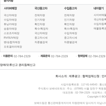
사이버매
국산차매장
전체차량
전체차량
국산차등
수입차매장
인기차량
인기차량
수입차등
튜닝카매장
확인차량
확인차량
매물등록권
승용차매장
특수/특장차
특수/특장차
스포츠카매장
국산차매장
수입차매장
RV/SUV매장
중고차시세
중고차시세
밴/승합차매장
차종별검색
차종별검색
오토갤러리매장
02-784-2329
02-784-2329
02-784-2329
장애/오류신고
권리침해신고
회사소개
|
제휴광고
|
협력업체신청
|
인
사업자등록번호 : 117-81-64543
|
통신판
주식회사 보배네트워크
|
주소 : (07995) 서울 양천구 목동동
대표전화 : 02-784-2329
|
대표팩스 : 02
Copyright © BO
보배드림은 통신판매중개자이며 차량판매의 당사자가 아닙니다. 