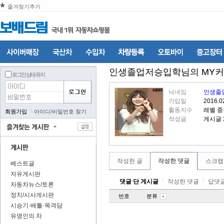
즐겨찾기추가
인생졸업저승입학
님의 MY
로그인 상태 유지
닉네임
인생졸
가입일
2016.0
활동지수
레벨 
회원가입
아이디
/
비밀번호 찾기
작성글
게시글
작성한 글
작성한 댓글
스크랩
베스트글
자유게시판
댓글 단 게시글
작성한 댓글
답댓글
자동차뉴스/토론
정치/시사게시판
번호
분류
시승기·배틀·목격담
유명인의 차