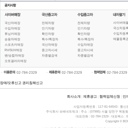
사이버매
국산차매장
전체차량
전체차량
국산차등
수입차매장
인기차량
인기차량
수입차등
튜닝카매장
확인차량
확인차량
매물등록권
승용차매장
특수/특장차
특수/특장차
스포츠카매장
국산차매장
수입차매장
RV/SUV매장
중고차시세
중고차시세
밴/승합차매장
차종별검색
차종별검색
오토갤러리매장
02-784-2329
02-784-2329
02-784-2329
장애/오류신고
권리침해신고
회사소개
|
제휴광고
|
협력업체신청
|
인
사업자등록번호 : 117-81-64543
|
통신판
주식회사 보배네트워크
|
주소 : (07995) 서울 양천구 목동동
대표전화 : 02-784-2329
|
대표팩스 : 02
Copyright © BO