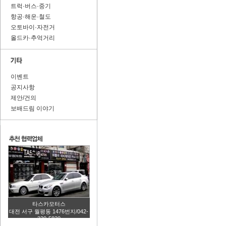
트럭·버스·중기
항공·해운·철도
오토바이·자전거
올드카·추억거리
이벤트
공지사항
제안/건의
보배드림 이야기
타스카모터스
대전 서구 월평동 1476번지/042-
320-5820