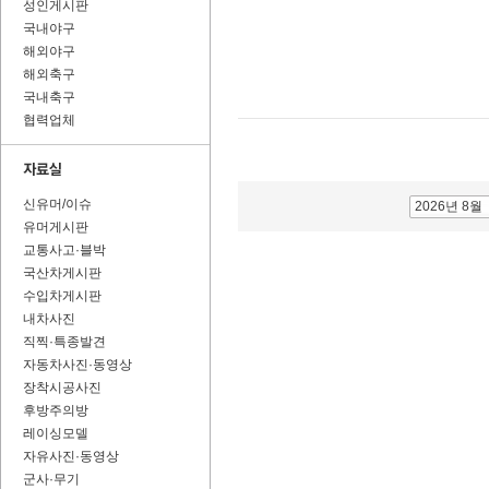
성인게시판
국내야구
해외야구
해외축구
국내축구
협력업체
신유머/이슈
2026년 8월
유머게시판
교통사고·블박
국산차게시판
수입차게시판
내차사진
직찍·특종발견
자동차사진·동영상
장착시공사진
후방주의방
레이싱모델
자유사진·동영상
군사·무기