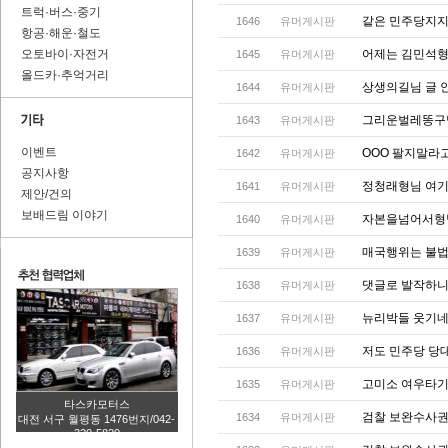
트럭·버스·중기
같은 민주당지
1646
유머게시판
항공·해운·철도
오토바이·자전거
어제는 김민석
1645
유머게시판
올드카·추억거리
상생의길님 글 
1644
유머게시판
그리운벌레똥구
1643
유머게시판
이벤트
OOO 팔지말라
1642
유머게시판
공지사항
정청래형님 여
1641
유머게시판
제안/건의
보배드림 이야기
자본을넘어서형
1640
유머게시판
매국행위는 불
1639
유머게시판
댓글로 발작하
1638
유머게시판
뉴리박들 웃기
1637
유머게시판
저도 민주당 당
1636
유머게시판
고미소 여우타
1635
유머게시판
타스카모터스
검찰 보완수사권
1634
유머게시판
대전 서구 월평동 1476번지/042-
320-5820