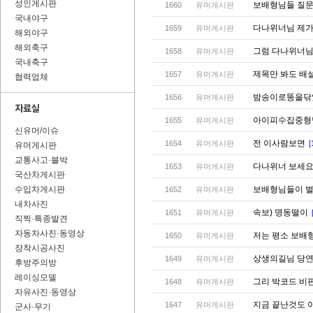
성인게시판
보배형님들 질
1660
유머게시판
국내야구
다나위너님 제가
1659
유머게시판
해외야구
해외축구
그럼 다나위너님
1658
유머게시판
국내축구
제목만 봐도 배
1657
유머게시판
협력업체
밤송이로똥을닦
1656
유머게시판
아이피수집중형
1655
유머게시판
신유머/이슈
전 이사람보면
1654
유머게시판
[
유머게시판
교통사고·블박
다나위너 보세
1653
유머게시판
국산차게시판
수입차게시판
보배형님들이 
1652
유머게시판
내차사진
속보) 명동떨이
1651
유머게시판
직찍·특종발견
자동차사진·동영상
저는 평소 보배
1650
유머게시판
장착시공사진
상생의길님 당
1649
유머게시판
후방주의방
레이싱모델
그리 박코드 비
1648
유머게시판
자유사진·동영상
지금 끝난것도 
1647
유머게시판
군사·무기