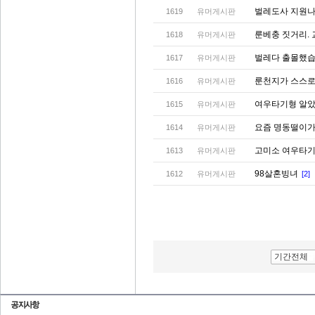
벌레도사 지원
1619
유머게시판
룬베충 짓거리.
1618
유머게시판
벌레다 출몰했습니다
1617
유머게시판
룬천지가 스스로
1616
유머게시판
여우타기형 알았
1615
유머게시판
요즘 명동떨이가
1614
유머게시판
고미소 여우타기
1613
유머게시판
98살혼빙녀
1612
유머게시판
[2]
기간전체