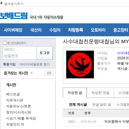
즐겨찾기추가
사수대첩천문령대첩
님의 M
로그인 상태 유지
닉네임
사수대
가입일
2026.0
활동지수
레벨 대
회원가입
아이디
/
비밀번호 찾기
작성글
게시글
작성한 글
작성한 댓글
스크랩
베스트글
자유게시판
전체 게시글
댓글 달린 글
스크랩된
자동차뉴스/토론
정치/시사게시판
번호
분류
시승기·배틀·목격담
저포함해서 이분
1661
유머게시판
유명인의 차