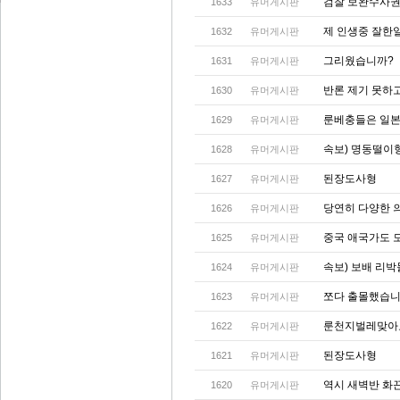
검찰 보완수사권 
1633
유머게시판
제 인생중 잘한
1632
유머게시판
그리웠습니까?
1631
유머게시판
반론 제기 못하
1630
유머게시판
룬베충들은 일본
1629
유머게시판
속보) 명동떨이
1628
유머게시판
된장도사형
1627
유머게시판
당연히 다양한 
1626
유머게시판
중국 애국가도 
1625
유머게시판
속보) 보배 리
1624
유머게시판
쪼다 출몰했습니다!
1623
유머게시판
룬천지벌레맞아
1622
유머게시판
된장도사형
1621
유머게시판
역시 새벽반 화
1620
유머게시판