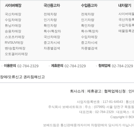
사이버매
국산차매장
전체차량
전체차량
국산차등
수입차매장
인기차량
인기차량
수입차등
튜닝카매장
확인차량
확인차량
매물등록권
승용차매장
특수/특장차
특수/특장차
스포츠카매장
국산차매장
수입차매장
RV/SUV매장
중고차시세
중고차시세
밴/승합차매장
차종별검색
차종별검색
오토갤러리매장
02-784-2329
02-784-2329
02-784-2329
장애/오류신고
권리침해신고
회사소개
|
제휴광고
|
협력업체신청
|
인
사업자등록번호 : 117-81-64543
|
통신판
주식회사 보배네트워크
|
주소 : (07995) 서울 양천구 목동동
대표전화 : 02-784-2329
|
대표팩스 : 02
Copyright © BO
보배드림은 통신판매중개자이며 차량판매의 당사자가 아닙니다. 