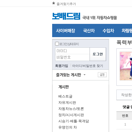
즐겨찾기추가
폭력
로그인 상태 유지
회원가입
아이디
/
비밀번호 찾기
작성한
베스트글
자유게시판
댓글 
자동차뉴스/토론
정치/시사게시판
번호
시승기·배틀·목격담
1
유명인의 차