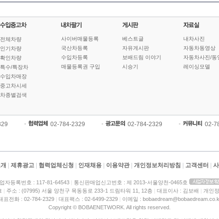
사이버매물등록
베스트글
내차사진
전체차량
국산차등록
자유게시판
자동차동영상
인기차량
수입차등록
보배드림 이야기
자동차사진/동
확인차량
매물등록권 구입
시승기
레이싱모델
특수/특장차
수입차매장
중고차시세
차종별검색
329
02-784-2329
02-784-2329
02-7
소개
|
제휴광고
|
협력업체신청
|
인재채용
|
이용약관
|
개인정보처리방침
|
고객센터
|
사
업자등록번호 : 117-81-64543
|
통신판매업신고번호 : 제 2013-서울양천-0465호
크
|
주소 : (07995) 서울 양천구 목동동로 233-1 드림타워 11, 12층
|
대표이사 : 김보배
|
개인정
대표전화 : 02-784-2329
|
대표팩스 : 02-6499-2329
|
이메일 : bobaedream@bobaedream.co.k
Copyright © BOBAENETWORK. All rights reserved.