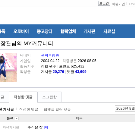
회원가입
ID
/
부장관
님의 MY커뮤니티
닉네임
폭력부장관
가입일
2004.04.22
|
최종방문
2026.08.05
활동지수
레벨 원수
|
포인트 625,432
작성글
게시글
20,276
|
댓글
43,609
 글
작성한 댓글
스크랩함
2026년 8월
단 게시글
작성한 댓글
답댓글 달린 댓글
분류
제목
주식은 참
자유게시판
[6]