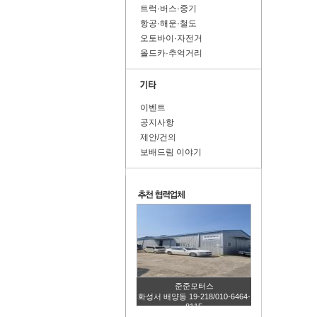
트럭·버스·중기
항공·해운·철도
오토바이·자전거
올드카·추억거리
이벤트
공지사항
제안/건의
보배드림 이야기
준준모터스
화성서 배양동 19-218/010-6464-
8115