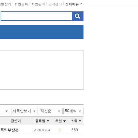
비번찾기
차량등록
차량관리
고객센터
전체메뉴
제목만보기
최신순
50개씩
글쓴이
등록일
추천
조회
폭력부장관
660
2026.08.04
3