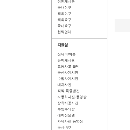
성인게시판
국내야구
해외야구
해외축구
국내축구
협력업체
신유머/이슈
유머게시판
교통사고·블박
국산차게시판
수입차게시판
내차사진
직찍·특종발견
자동차사진·동영상
장착시공사진
후방주의방
레이싱모델
자유사진·동영상
군사·무기