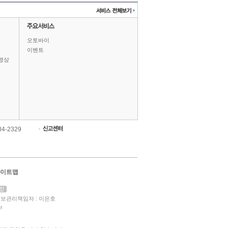
오토바이
이벤트
영상
84-2329
이트맵
보관리책임자 : 이은호
r