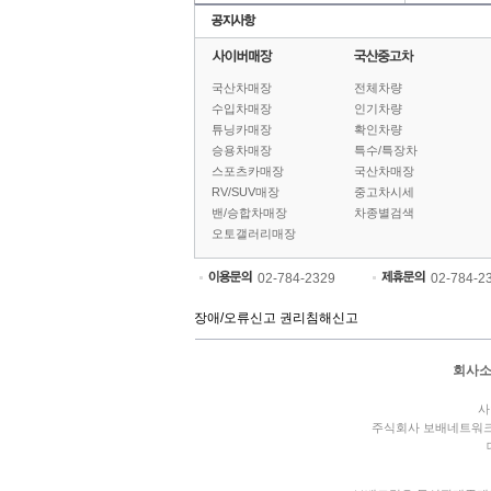
국산차매장
전체차량
수입차매장
인기차량
튜닝카매장
확인차량
승용차매장
특수/특장차
스포츠카매장
국산차매장
RV/SUV매장
중고차시세
밴/승합차매장
차종별검색
오토갤러리매장
02-784-2329
02-784-2
장애/오류신고
권리침해신고
회사
사
주식회사 보배네트워