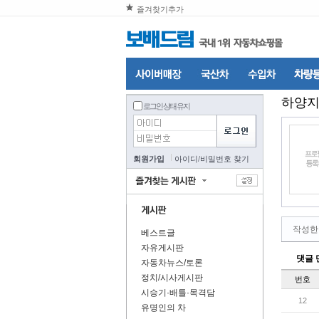
즐겨찾기추가
하양
로그인 상태 유지
회원가입
아이디
/
비밀번호 찾기
작성한
베스트글
자유게시판
댓글 
자동차뉴스/토론
정치/시사게시판
번호
시승기·배틀·목격담
12
유명인의 차