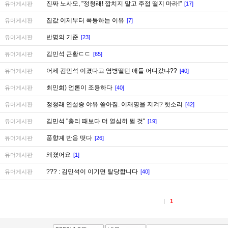
진짜 노사모, "정청래! 깝치지 말고 주접 떨지 마라!"
유머게시판
[17]
집값 이제부터 폭등하는 이유
유머게시판
[7]
반명의 기준
유머게시판
[23]
김민석 근황ㄷㄷ
유머게시판
[65]
어제 김민석 이겼다고 염병떨던 애들 어디갔냐??
유머게시판
[40]
최민희) 언론이 조용하다
유머게시판
[40]
정청래 연설중 야유 쏟아짐. 이재명을 지켜? 헛소리
유머게시판
[42]
김민석 "총리 때보다 더 열심히 뛸 것"
유머게시판
[19]
풍향계 반응 떳다
유머게시판
[26]
왜졌어요
유머게시판
[1]
??? : 김민석이 이기면 탈당합니다
유머게시판
[40]
1