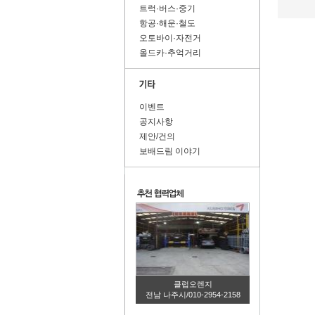
트럭·버스·중기
항공·해운·철도
오토바이·자전거
올드카·추억거리
이벤트
공지사항
제안/건의
보배드림 이야기
클럽오렌지
전남 나주시/010-2954-2158