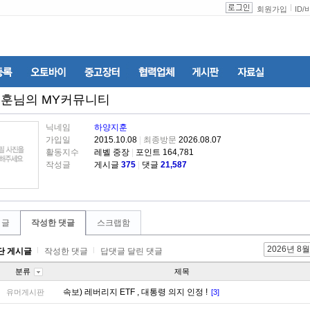
회원가입
ID
/
지훈
님의 MY커뮤니티
닉네임
하양지훈
가입일
2015.10.08
|
최종방문
2026.08.07
활동지수
레벨 중장
|
포인트 164,781
작성글
게시글
375
|
댓글
21,587
 글
작성한 댓글
스크랩함
2026년 8월
단 게시글
작성한 댓글
답댓글 달린 댓글
분류
제목
속보) 레버리지 ETF , 대통령 의지 인정 !
유머게시판
[3]