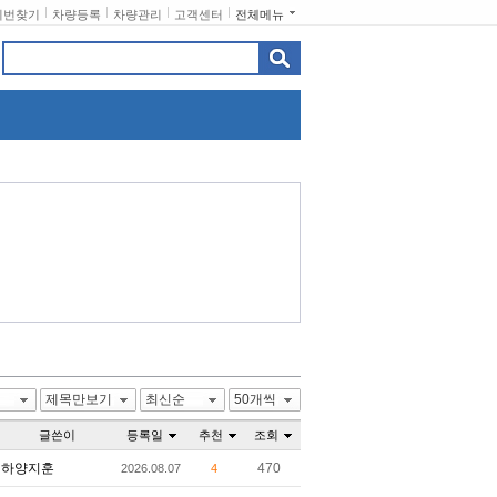
비번찾기
차량등록
차량관리
고객센터
전체메뉴
제목만보기
최신순
50개씩
글쓴이
등록일
추천
조회
하양지훈
470
2026.08.07
4