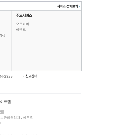
오토바이
이벤트
영상
84-2329
이트맵
보관리책임자 : 이은호
r