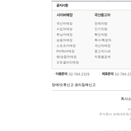
국산차매장
전체차량
수입차매장
인기차량
튜닝카매장
확인차량
승용차매장
특수/특장차
스포츠카매장
국산차매장
RV/SUV매장
중고차시세
밴/승합차매장
차종별검색
오토갤러리매장
02-784-2329
02-784-2
장애/오류신고
권리침해신고
회사
사
주식회사 보배네트워