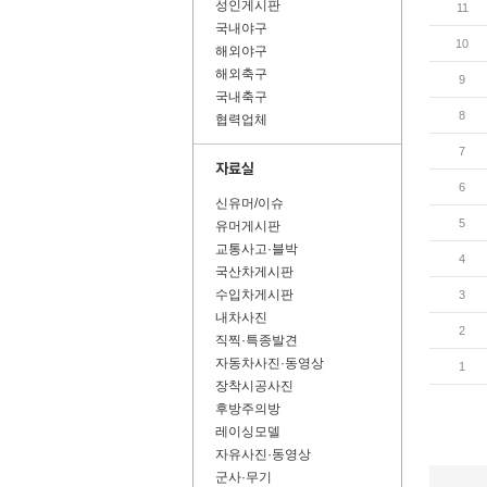
성인게시판
11
국내야구
10
해외야구
해외축구
9
국내축구
8
협력업체
7
6
신유머/이슈
5
유머게시판
교통사고·블박
4
국산차게시판
수입차게시판
3
내차사진
2
직찍·특종발견
자동차사진·동영상
1
장착시공사진
후방주의방
레이싱모델
자유사진·동영상
군사·무기