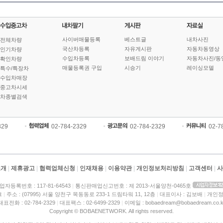
사이버매물등록
베스트글
내차사진
전체차량
국산차등록
자유게시판
자동차동영상
인기차량
수입차등록
보배드림 이야기
자동차사진/동
확인차량
매물등록권 구입
시승기
레이싱모델
특수/특장차
수입차매장
중고차시세
차종별검색
329
02-784-2329
02-784-2329
02-7
소개
|
제휴광고
|
협력업체신청
|
인재채용
|
이용약관
|
개인정보처리방침
|
고객센터
|
사
업자등록번호 : 117-81-64543
|
통신판매업신고번호 : 제 2013-서울양천-0465호
크
|
주소 : (07995) 서울 양천구 목동동로 233-1 드림타워 11, 12층
|
대표이사 : 김보배
|
개인정
대표전화 : 02-784-2329
|
대표팩스 : 02-6499-2329
|
이메일 : bobaedream@bobaedream.co.k
Copyright © BOBAENETWORK. All rights reserved.