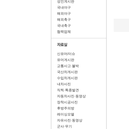
성인게시판
국내야구
해외야구
해외축구
국내축구
협력업체
신유머/이슈
유머게시판
교통사고·블박
국산차게시판
수입차게시판
내차사진
직찍·특종발견
자동차사진·동영상
장착시공사진
후방주의방
레이싱모델
자유사진·동영상
군사·무기