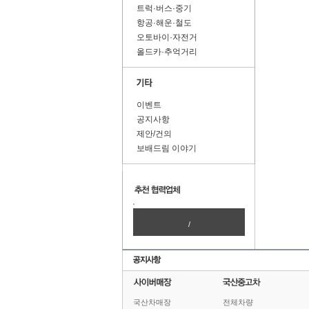
트럭·버스·중기
항공·해운·철도
오토바이·자전거
올드카·추억거리
이벤트
공지사항
제안/건의
보배드림 이야기
/
국산차매장
전체차량