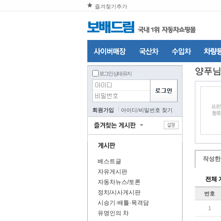
즐겨찾기추가
양푸
님
로그인 상태 유지
회원가입
아이디
/
비밀번호 찾기
작성한
베스트글
자유게시판
전체 
자동차뉴스/토론
정치/시사게시판
번호
시승기·배틀·목격담
1
유명인의 차