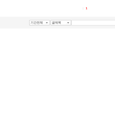
1
기간전체
글제목