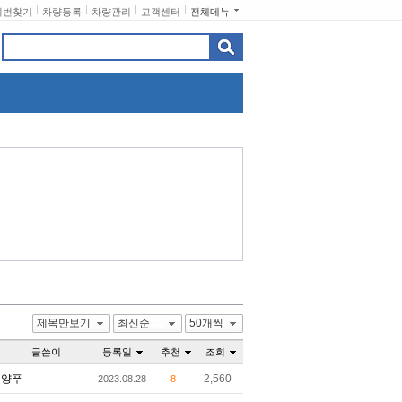
비번찾기
차량등록
차량관리
고객센터
전체메뉴
제목만보기
최신순
50개씩
글쓴이
등록일
추천
조회
양푸
2,560
2023.08.28
8