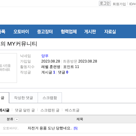
회원가입
ID
/
의 MY커뮤니티
닉네임
양푸
가입일
2023.08.28
|
최종방문
2023.08.28
활동지수
레벨 훈련병
|
포인트 11
작성글
게시글
1
|
댓글
0
 글
작성한 댓글
스크랩함
게시글
댓글 달린 글
스크랩된 글
베스트글
분류
제목
자전거 용품 도난 당했네요..
오토바이/..
[5]