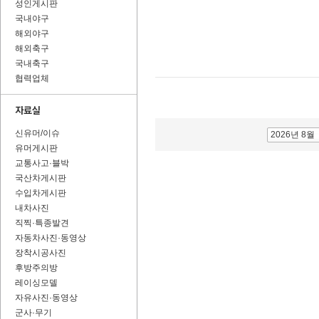
성인게시판
국내야구
해외야구
해외축구
국내축구
협력업체
신유머/이슈
2026년 8월
유머게시판
교통사고·블박
국산차게시판
수입차게시판
내차사진
직찍·특종발견
자동차사진·동영상
장착시공사진
후방주의방
레이싱모델
자유사진·동영상
군사·무기