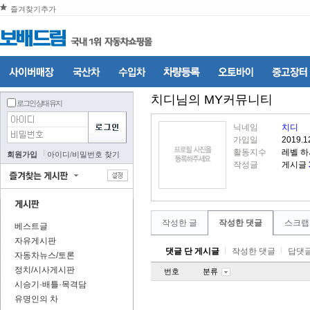
즐겨찾기추가
치디
님의 MY커뮤니티
로그인 상태 유지
닉네임
치디
가입일
2019.1
활동지수
레벨 하
회원가입
아이디
/
비밀번호 찾기
작성글
게시글
작성한 글
작성한 댓글
스크랩
베스트글
자유게시판
댓글 단 게시글
작성한 댓글
답댓글
자동차뉴스/토론
정치/시사게시판
번호
분류
시승기·배틀·목격담
유명인의 차