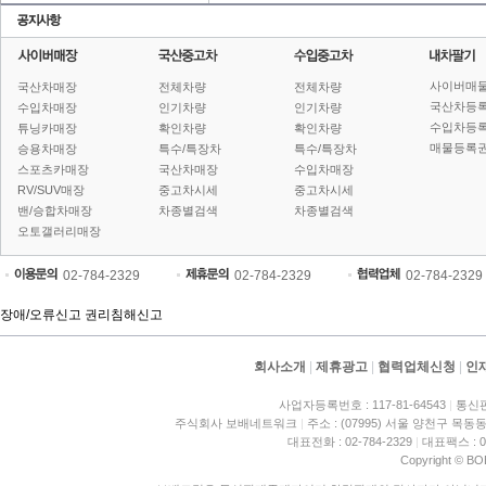
사이버매
국산차매장
전체차량
전체차량
국산차등
수입차매장
인기차량
인기차량
수입차등
튜닝카매장
확인차량
확인차량
매물등록권
승용차매장
특수/특장차
특수/특장차
스포츠카매장
국산차매장
수입차매장
RV/SUV매장
중고차시세
중고차시세
밴/승합차매장
차종별검색
차종별검색
오토갤러리매장
02-784-2329
02-784-2329
02-784-2329
장애/오류신고
권리침해신고
회사소개
|
제휴광고
|
협력업체신청
|
인
사업자등록번호 : 117-81-64543
|
통신판
주식회사 보배네트워크
|
주소 : (07995) 서울 양천구 목동동
대표전화 : 02-784-2329
|
대표팩스 : 02
Copyright © BO