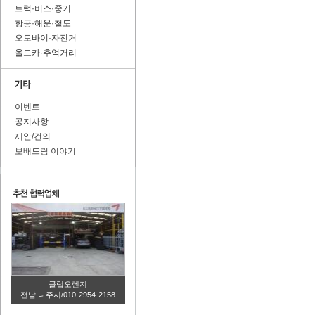
트럭·버스·중기
항공·해운·철도
오토바이·자전거
올드카·추억거리
이벤트
공지사항
제안/건의
보배드림 이야기
클럽오렌지
전남 나주시/010-2954-2158