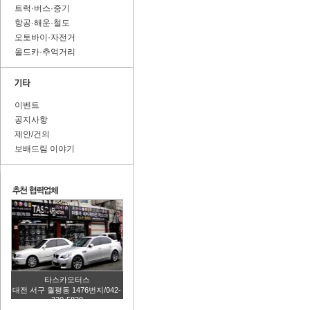
트럭·버스·중기
항공·해운·철도
오토바이·자전거
올드카·추억거리
이벤트
공지사항
제안/건의
보배드림 이야기
타스카모터스
대전 서구 월평동 1476번지/042-
320-5820