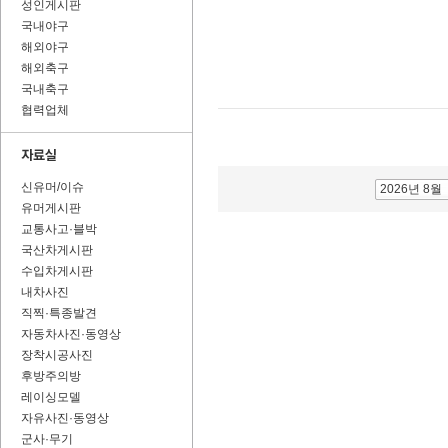
성인게시판
국내야구
해외야구
해외축구
국내축구
협력업체
신유머/이슈
2026년 8월
유머게시판
교통사고·블박
국산차게시판
수입차게시판
내차사진
직찍·특종발견
자동차사진·동영상
장착시공사진
후방주의방
레이싱모델
자유사진·동영상
군사·무기