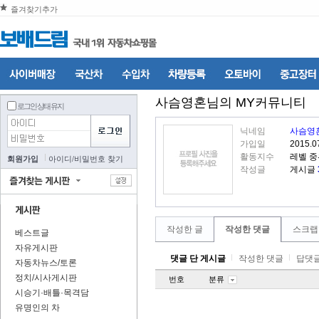
즐겨찾기추가
사슴영혼
님의 MY커뮤니티
로그인 상태 유지
닉네임
사슴영
가입일
2015.0
활동지수
레벨 중
회원가입
아이디
/
비밀번호 찾기
작성글
게시글
작성한 글
작성한 댓글
스크랩
베스트글
자유게시판
댓글 단 게시글
작성한 댓글
답댓글
자동차뉴스/토론
정치/시사게시판
번호
분류
시승기·배틀·목격담
유명인의 차