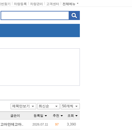
비번찾기
차량등록
차량관리
고객센터
전체메뉴
제목만보기
최신순
50개씩
글쓴이
등록일
추천
조회
고아인데고아..
3,390
2026.07.11
97