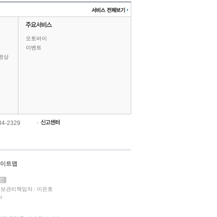
오토바이
이벤트
영상
84-2329
이트맵
보관리책임자 : 이은호
r