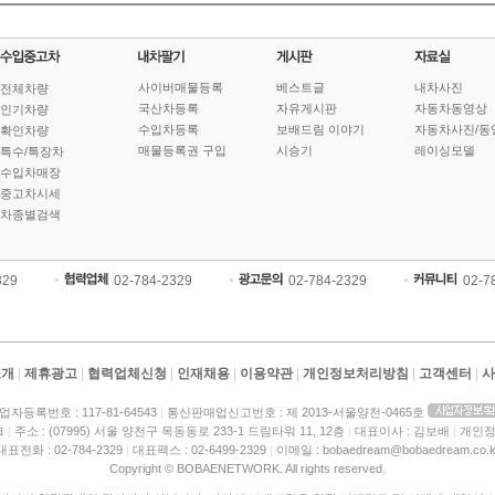
사이버매물등록
베스트글
내차사진
전체차량
국산차등록
자유게시판
자동차동영상
인기차량
수입차등록
보배드림 이야기
자동차사진/동
확인차량
매물등록권 구입
시승기
레이싱모델
특수/특장차
수입차매장
중고차시세
차종별검색
329
02-784-2329
02-784-2329
02-7
소개
|
제휴광고
|
협력업체신청
|
인재채용
|
이용약관
|
개인정보처리방침
|
고객센터
|
사
업자등록번호 : 117-81-64543
|
통신판매업신고번호 : 제 2013-서울양천-0465호
크
|
주소 : (07995) 서울 양천구 목동동로 233-1 드림타워 11, 12층
|
대표이사 : 김보배
|
개인정
대표전화 : 02-784-2329
|
대표팩스 : 02-6499-2329
|
이메일 : bobaedream@bobaedream.co.k
Copyright © BOBAENETWORK. All rights reserved.