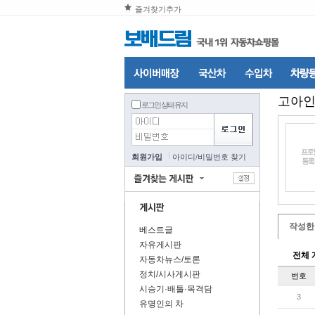
즐겨찾기추가
고아
로그인 상태 유지
회원가입
아이디
/
비밀번호 찾기
작성한
베스트글
자유게시판
전체 
자동차뉴스/토론
정치/시사게시판
번호
시승기·배틀·목격담
3
유명인의 차