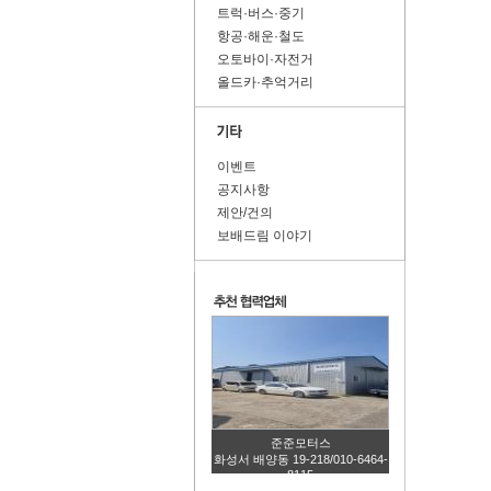
트럭·버스·중기
항공·해운·철도
오토바이·자전거
올드카·추억거리
이벤트
공지사항
제안/건의
보배드림 이야기
준준모터스
화성서 배양동 19-218/010-6464-
8115