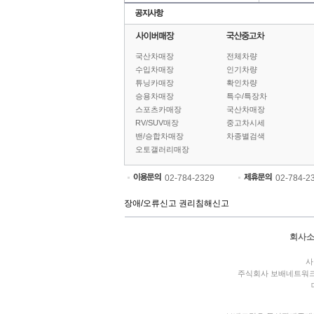
국산차매장
전체차량
수입차매장
인기차량
튜닝카매장
확인차량
승용차매장
특수/특장차
스포츠카매장
국산차매장
RV/SUV매장
중고차시세
밴/승합차매장
차종별검색
오토갤러리매장
02-784-2329
02-784-2
장애/오류신고
권리침해신고
회사
사
주식회사 보배네트워