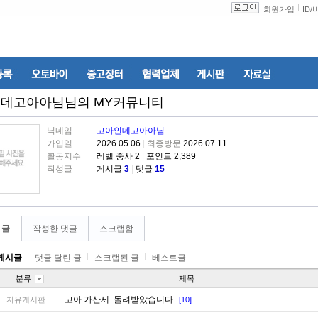
회원가입
ID
/
인데고아아님
님의 MY커뮤니티
닉네임
고아인데고아아님
가입일
2026.05.06
|
최종방문
2026.07.11
활동지수
레벨 중사 2
|
포인트 2,389
작성글
게시글
3
|
댓글
15
 글
작성한 댓글
스크랩함
게시글
댓글 달린 글
스크랩된 글
베스트글
분류
제목
고아 가산세. 돌려받았습니다.
자유게시판
[10]