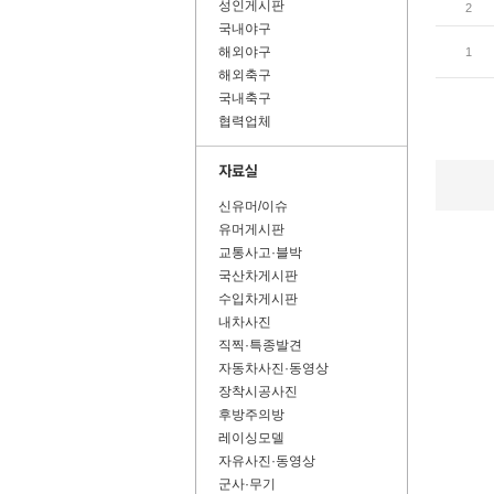
성인게시판
2
국내야구
해외야구
1
해외축구
국내축구
협력업체
신유머/이슈
유머게시판
교통사고·블박
국산차게시판
수입차게시판
내차사진
직찍·특종발견
자동차사진·동영상
장착시공사진
후방주의방
레이싱모델
자유사진·동영상
군사·무기