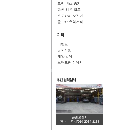
트럭·버스·중기
항공·해운·철도
오토바이·자전거
올드카·추억거리
이벤트
공지사항
제안/건의
보배드림 이야기
클럽오렌지
전남 나주시/010-2954-2158