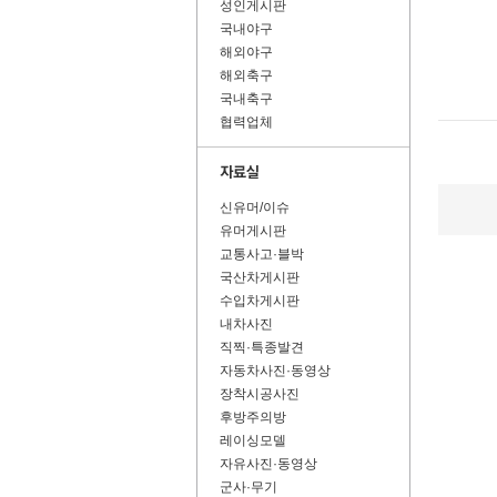
성인게시판
국내야구
해외야구
해외축구
국내축구
협력업체
신유머/이슈
유머게시판
교통사고·블박
국산차게시판
수입차게시판
내차사진
직찍·특종발견
자동차사진·동영상
장착시공사진
후방주의방
레이싱모델
자유사진·동영상
군사·무기