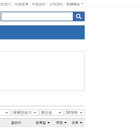
비번찾기
차량등록
차량관리
고객센터
전체메뉴
제목만보기
최신순
50개씩
글쓴이
등록일
추천
조회