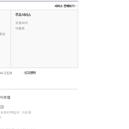
오토바이
이벤트
영상
84-2329
이트맵
보관리책임자 : 이은호
r