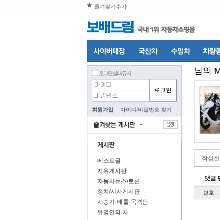
즐겨찾기추가
님의 
로그인 상태 유지
회원가입
아이디
/
비밀번호 찾기
작성한
베스트글
자유게시판
댓글 
자동차뉴스/토론
정치/시사게시판
번호
시승기·배틀·목격담
유명인의 차