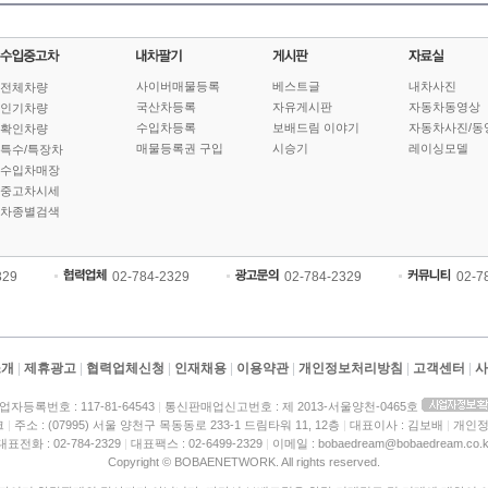
사이버매물등록
베스트글
내차사진
전체차량
국산차등록
자유게시판
자동차동영상
인기차량
수입차등록
보배드림 이야기
자동차사진/동
확인차량
매물등록권 구입
시승기
레이싱모델
특수/특장차
수입차매장
중고차시세
차종별검색
329
02-784-2329
02-784-2329
02-7
소개
|
제휴광고
|
협력업체신청
|
인재채용
|
이용약관
|
개인정보처리방침
|
고객센터
|
사
업자등록번호 : 117-81-64543
|
통신판매업신고번호 : 제 2013-서울양천-0465호
크
|
주소 : (07995) 서울 양천구 목동동로 233-1 드림타워 11, 12층
|
대표이사 : 김보배
|
개인정
대표전화 : 02-784-2329
|
대표팩스 : 02-6499-2329
|
이메일 : bobaedream@bobaedream.co.k
Copyright © BOBAENETWORK. All rights reserved.