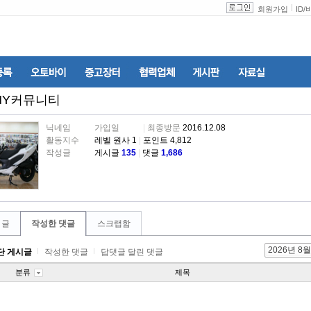
회원가입
ID
/
MY커뮤니티
닉네임
가입일
|
최종방문
2016.12.08
활동지수
레벨 원사 1
|
포인트 4,812
작성글
게시글
135
|
댓글
1,686
 글
작성한 댓글
스크랩함
2026년 8월
단 게시글
작성한 댓글
답댓글 달린 댓글
분류
제목