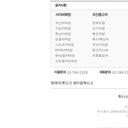
국산차매장
전체차량
수입차매장
인기차량
튜닝카매장
확인차량
승용차매장
특수/특장차
스포츠카매장
국산차매장
RV/SUV매장
중고차시세
밴/승합차매장
차종별검색
오토갤러리매장
02-784-2329
02-784-2
장애/오류신고
권리침해신고
회사
사
주식회사 보배네트워