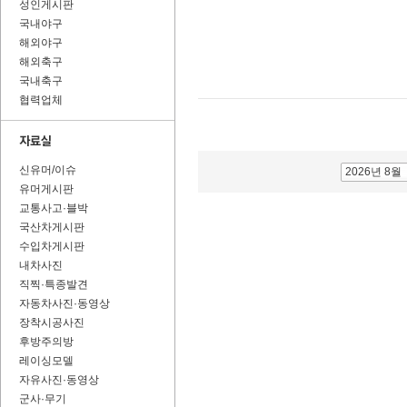
성인게시판
국내야구
해외야구
해외축구
국내축구
협력업체
신유머/이슈
2026년 8월
유머게시판
교통사고·블박
국산차게시판
수입차게시판
내차사진
직찍·특종발견
자동차사진·동영상
장착시공사진
후방주의방
레이싱모델
자유사진·동영상
군사·무기