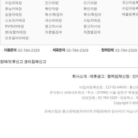
국산차등
수입차매장
인기차량
인기차량
수입차등
튜닝카매장
확인차량
확인차량
매물등록권
승용차매장
특수/특장차
특수/특장차
스포츠카매장
국산차매장
수입차매장
RV/SUV매장
중고차시세
중고차시세
밴/승합차매장
차종별검색
차종별검색
오토갤러리매장
02-784-2329
02-784-2329
02-784-2329
장애/오류신고
권리침해신고
회사소개
|
제휴광고
|
협력업체신청
|
인
사업자등록번호 : 117-81-64543
|
통신판
주식회사 보배네트워크
|
주소 : (07995) 서울 양천구 목동동
대표전화 : 02-784-2329
|
대표팩스 : 02
Copyright © BO
보배드림은 통신판매중개자이며 차량판매의 당사자가 아닙니다. 