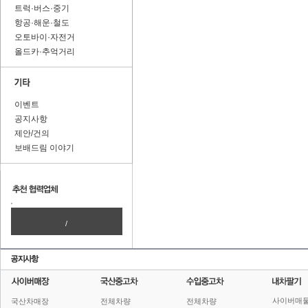
트럭·버스·중기
항공·해운·철도
오토바이·자전거
올드카·추억거리
이벤트
공지사항
제안/건의
보배드림 이야기
/
사이버매
국산차매장
전체차량
전체차량