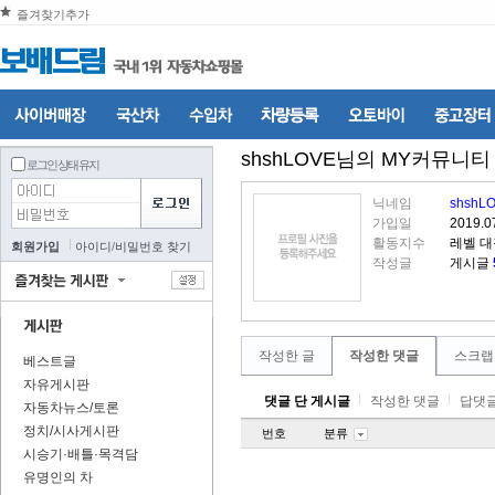
즐겨찾기추가
shshLOVE
님의 MY커뮤니티
로그인 상태 유지
닉네임
shshL
가입일
2019.0
활동지수
레벨 
회원가입
아이디
/
비밀번호 찾기
작성글
게시글
작성한 글
작성한 댓글
스크랩
베스트글
자유게시판
댓글 단 게시글
작성한 댓글
답댓글
자동차뉴스/토론
정치/시사게시판
번호
분류
시승기·배틀·목격담
유명인의 차