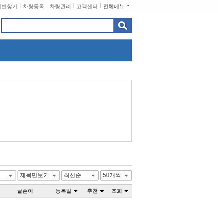
비번찾기
차량등록
차량관리
고객센터
전체메뉴
제목만보기
최신순
50개씩
글쓴이
등록일
추천
조회