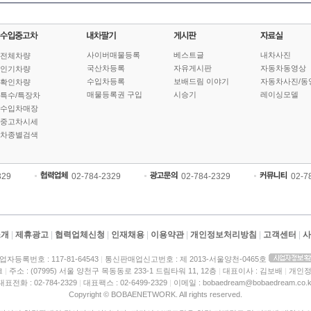
사이버매물등록
베스트글
내차사진
전체차량
국산차등록
자유게시판
자동차동영상
인기차량
수입차등록
보배드림 이야기
자동차사진/동
확인차량
매물등록권 구입
시승기
레이싱모델
특수/특장차
수입차매장
중고차시세
차종별검색
329
02-784-2329
02-784-2329
02-7
소개
|
제휴광고
|
협력업체신청
|
인재채용
|
이용약관
|
개인정보처리방침
|
고객센터
|
사
업자등록번호 : 117-81-64543
|
통신판매업신고번호 : 제 2013-서울양천-0465호
크
|
주소 : (07995) 서울 양천구 목동동로 233-1 드림타워 11, 12층
|
대표이사 : 김보배
|
개인정
대표전화 : 02-784-2329
|
대표팩스 : 02-6499-2329
|
이메일 : bobaedream@bobaedream.co.k
Copyright © BOBAENETWORK. All rights reserved.