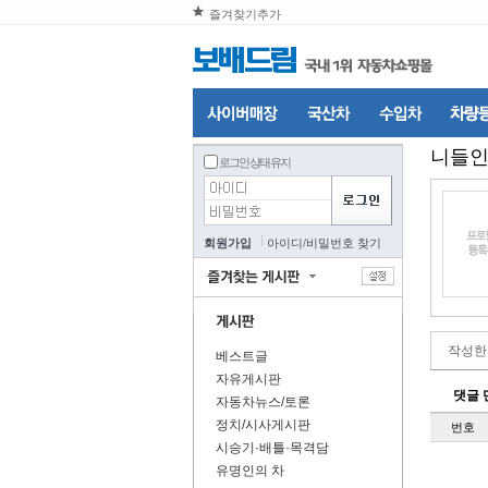
즐겨찾기추가
니들
로그인 상태 유지
회원가입
아이디
/
비밀번호 찾기
작성한
베스트글
자유게시판
댓글 
자동차뉴스/토론
정치/시사게시판
번호
시승기·배틀·목격담
유명인의 차