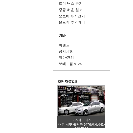
트럭·버스·중기
항공·해운·철도
오토바이·자전거
올드카·추억거리
이벤트
공지사항
제안/건의
보배드림 이야기
타스카모터스
대전 서구 월평동 1476번지/042-
320-5820