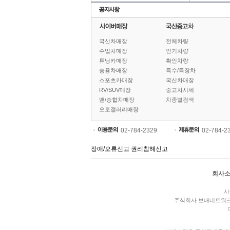
국산차매장
전체차량
수입차매장
인기차량
튜닝카매장
확인차량
승용차매장
특수/특장차
스포츠카매장
국산차매장
RV/SUV매장
중고차시세
밴/승합차매장
차종별검색
오토갤러리매장
02-784-2329
02-784-2
장애/오류신고
권리침해신고
회사
사
주식회사 보배네트워