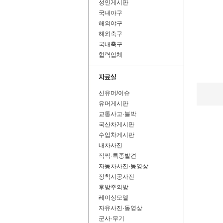
성인게시판
국내야구
해외야구
해외축구
국내축구
협력업체
신유머/이슈
유머게시판
교통사고·블박
국산차게시판
수입차게시판
내차사진
직찍·특종발견
자동차사진·동영상
장착시공사진
후방주의방
레이싱모델
자유사진·동영상
군사·무기