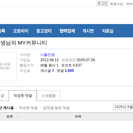
회원가입
ID
/
인생
님의 MY커뮤니티
닉네임
니들인생
가입일
2012.08.12
|
최종방문
2026.07.26
활동지수
레벨 원사 1
|
포인트 4,637
작성글
게시글
7
|
댓글
1,505
 글
작성한 댓글
스크랩함
2026년 8월
단 게시글
작성한 댓글
답댓글 달린 댓글
분류
제목