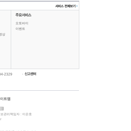
오토바이
이벤트
영상
84-2329
이트맵
보관리책임자 : 이은호
r