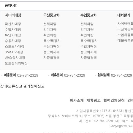
사이버매
국산차매장
전체차량
전체차량
국산차등
수입차매장
인기차량
인기차량
수입차등
튜닝카매장
확인차량
확인차량
매물등록권
승용차매장
특수/특장차
특수/특장차
스포츠카매장
국산차매장
수입차매장
RV/SUV매장
중고차시세
중고차시세
밴/승합차매장
차종별검색
차종별검색
오토갤러리매장
02-784-2329
02-784-2329
02-784-2329
장애/오류신고
권리침해신고
회사소개
|
제휴광고
|
협력업체신청
|
인
사업자등록번호 : 117-81-64543
|
통신판
주식회사 보배네트워크
|
주소 : (07995) 서울 양천구 목동동
대표전화 : 02-784-2329
|
대표팩스 : 02
Copyright © BO