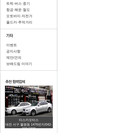
트럭·버스·중기
항공·해운·철도
오토바이·자전거
올드카·추억거리
이벤트
공지사항
제안/건의
보배드림 이야기
타스카모터스
대전 서구 월평동 1476번지/042-
320-5820