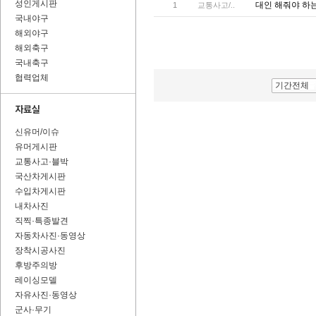
성인게시판
대인 해줘야 하
1
교통사고/..
국내야구
해외야구
해외축구
국내축구
협력업체
기간전체
신유머/이슈
유머게시판
교통사고·블박
국산차게시판
수입차게시판
내차사진
직찍·특종발견
자동차사진·동영상
장착시공사진
후방주의방
레이싱모델
자유사진·동영상
군사·무기