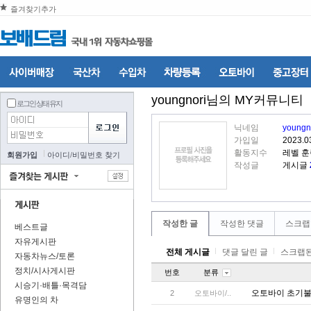
즐겨찾기추가
youngnori
님의 MY커뮤니티
로그인 상태 유지
닉네임
youngn
가입일
2023.0
활동지수
레벨 
회원가입
아이디
/
비밀번호 찾기
작성글
게시글
작성한 글
작성한 댓글
스크랩
베스트글
자유게시판
전체 게시글
댓글 달린 글
스크랩된
자동차뉴스/토론
정치/시사게시판
번호
분류
시승기·배틀·목격담
오토바이 초기
2
오토바이/..
유명인의 차