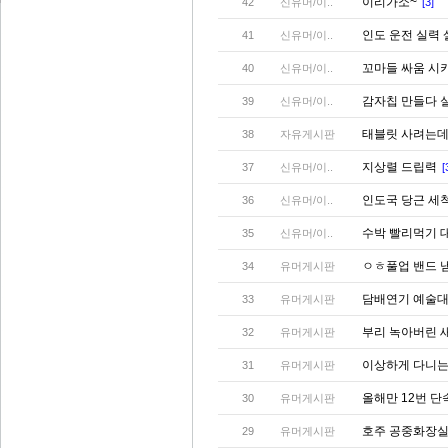
이리가소~
42
신유머/이..
[3]
인도 운전 실력
41
신유머/이..
꼬마들 싸움 시
40
신유머/이..
감자칩 만들다 
39
신유머/이..
태블릿 사려는데
38
자유게시판
지상렬 드립력
37
신유머/이..
[
인도국 당근 세
36
신유머/이..
수박 빨리먹기 
35
신유머/이..
ㅇㅎ풀업 밴드 
34
유머게시판
담배연기 예술
33
유머게시판
부리 녹아버린 
32
유머게시판
이상하게 다니는 
31
유머게시판
올해만 12번 단
30
유머게시판
호주 공중화장실
29
유머게시판