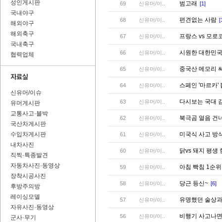
성인게시판
범고래
69
신유머/이..
[1]
국내야구
편견없는 사람
68
신유머/이..
[
해외야구
해외축구
프랑스 vs 모로
67
신유머/이..
국내축구
시원한 대한민
66
신유머/이..
협력업체
중국산 메모리 싸
65
신유머/이..
스페인 '마르카'
64
신유머/이..
신유머/이슈
다시보는 국대 
63
신유머/이..
유머게시판
교통사고·블박
북극곰 얼음 건
62
신유머/이..
국산차게시판
수입차게시판
미국식 사고 방
61
신유머/이..
내차사진
닭vs 돼지 평생
60
신유머/이..
직찍·특종발견
자동차사진·동영상
아침 빡침 1순
59
신유머/이..
장착시공사진
당근 등신~
58
신유머/이..
[6]
후방주의방
레이싱모델
유명했던 술상과
57
신유머/이..
자유사진·동영상
비행기 사고나면
56
신유머/이..
군사·무기