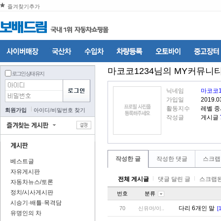
즐겨찾기추가
마코코1234
님의 MY커뮤니
로그인 상태 유지
닉네임
마코코1
가입일
2019.0
활동지수
레벨 중
회원가입
아이디
/
비밀번호 찾기
작성글
게시글
작성한 글
작성한 댓글
스크랩
베스트글
자유게시판
전체 게시글
댓글 달린 글
스크랩된
자동차뉴스/토론
정치/시사게시판
번호
분류
시승기·배틀·목격담
다리 6개인 말
70
신유머/이..
[1
유명인의 차