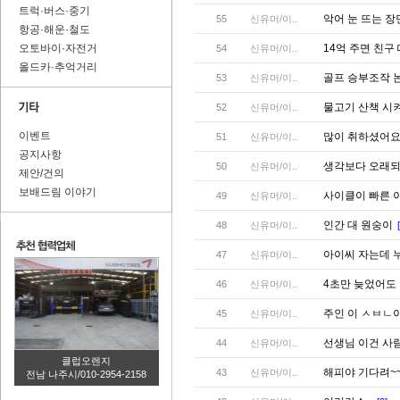
트럭·버스·중기
악어 눈 뜨는 
55
신유머/이..
항공·해운·철도
오토바이·자전거
14억 주면 친구
54
신유머/이..
올드카·추억거리
골프 승부조작 
53
신유머/이..
물고기 산책 시
52
신유머/이..
이벤트
많이 취하셨어요
51
신유머/이..
공지사항
생각보다 오래되
50
신유머/이..
제안/건의
보배드림 이야기
사이클이 빠른 
49
신유머/이..
인간 대 원숭이
48
신유머/이..
아이씨 자는데 
47
신유머/이..
4초만 늦었어도
46
신유머/이..
주인 이 ㅅㅂㄴ
45
신유머/이..
선생님 이건 사
44
신유머/이..
클럽오렌지
해피야 기다려~
43
신유머/이..
전남 나주시/010-2954-2158