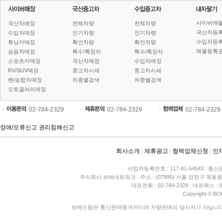
사이버매
국산차매장
전체차량
전체차량
국산차등
수입차매장
인기차량
인기차량
수입차등
튜닝카매장
확인차량
확인차량
매물등록권
승용차매장
특수/특장차
특수/특장차
스포츠카매장
국산차매장
수입차매장
RV/SUV매장
중고차시세
중고차시세
밴/승합차매장
차종별검색
차종별검색
오토갤러리매장
02-784-2329
02-784-2329
02-784-2329
장애/오류신고
권리침해신고
회사소개
|
제휴광고
|
협력업체신청
|
인
사업자등록번호 : 117-81-64543
|
통신판
주식회사 보배네트워크
|
주소 : (07995) 서울 양천구 목동동
대표전화 : 02-784-2329
|
대표팩스 : 02
Copyright © BO
보배드림은 통신판매중개자이며 차량판매의 당사자가 아닙니다. 