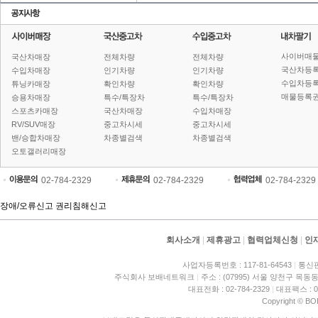
사이버매
국산차매장
전체차량
전체차량
국산차등
수입차매장
인기차량
인기차량
수입차등
튜닝카매장
확인차량
확인차량
매물등록권
승용차매장
특수/특장차
특수/특장차
스포츠카매장
국산차매장
수입차매장
RV/SUV매장
중고차시세
중고차시세
밴/승합차매장
차종별검색
차종별검색
오토갤러리매장
02-784-2329
02-784-2329
02-784-2329
장애/오류신고
권리침해신고
회사소개
|
제휴광고
|
협력업체신청
|
인
사업자등록번호 : 117-81-64543
|
통신판
주식회사 보배네트워크
|
주소 : (07995) 서울 양천구 목동동
대표전화 : 02-784-2329
|
대표팩스 : 02
Copyright © BO