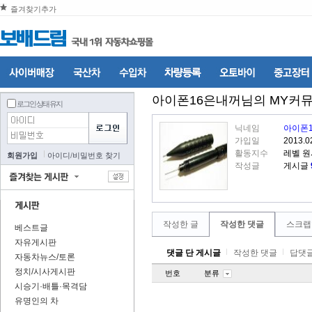
즐겨찾기추가
아이폰16은내꺼
님의 MY커
로그인 상태 유지
닉네임
아이폰
가입일
2013.0
활동지수
레벨 원
회원가입
아이디
/
비밀번호 찾기
작성글
게시글
작성한 글
작성한 댓글
스크랩
베스트글
자유게시판
댓글 단 게시글
작성한 댓글
답댓글
자동차뉴스/토론
정치/시사게시판
번호
분류
시승기·배틀·목격담
유명인의 차