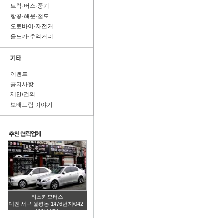
트럭·버스·중기
항공·해운·철도
오토바이·자전거
올드카·추억거리
이벤트
공지사항
제안/건의
보배드림 이야기
타스카모터스
대전 서구 월평동 1476번지/042-
320-5820