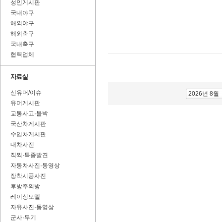
성인게시판
국내야구
해외야구
해외축구
국내축구
협력업체
신유머/이슈
2026년 8월
유머게시판
교통사고·블박
국산차게시판
수입차게시판
내차사진
직찍·특종발견
자동차사진·동영상
장착시공사진
후방주의방
레이싱모델
자유사진·동영상
군사·무기