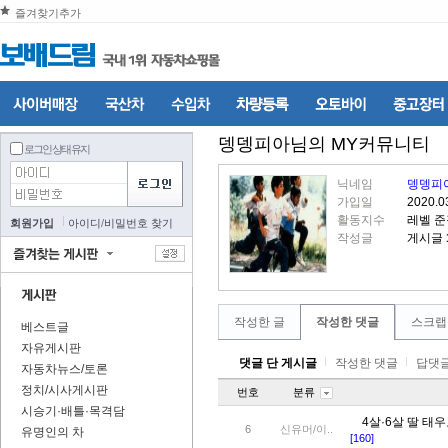
즐겨찾기추가
뎅뎅피아
님의 MY커뮤니티
로그인 상태 유지
닉네임
뎅뎅피
가입일
2020.0
활동지수
레벨 
회원가입
아이디
/
비밀번호 찾기
작성글
게시글
작성한 글
작성한 댓글
스크랩
베스트글
자유게시판
댓글 단 게시글
작성한 댓글
답댓글
자동차뉴스/토론
정치/시사게시판
번호
분류
시승기·배틀·목격담
4살·6살 딸 
6
신유머/이..
유명인의 차
[160]