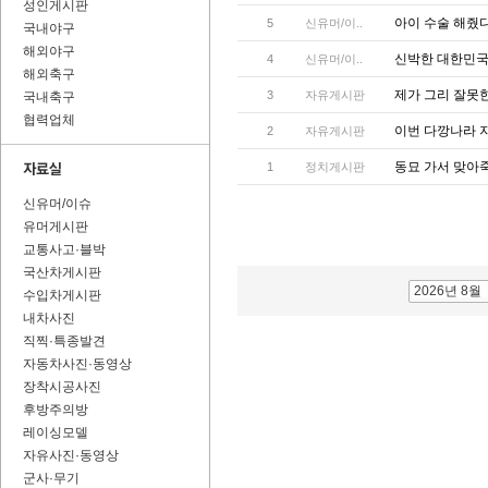
성인게시판
아이 수술 해줬
5
신유머/이..
국내야구
해외야구
신박한 대한민국
4
신유머/이..
해외축구
제가 그리 잘못
3
자유게시판
국내축구
협력업체
이번 다깡나라 
2
자유게시판
동묘 가서 맞아
1
정치게시판
신유머/이슈
유머게시판
교통사고·블박
국산차게시판
2026년 8월
수입차게시판
내차사진
직찍·특종발견
자동차사진·동영상
장착시공사진
후방주의방
레이싱모델
자유사진·동영상
군사·무기