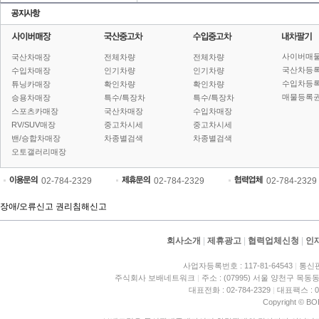
사이버매
국산차매장
전체차량
전체차량
국산차등
수입차매장
인기차량
인기차량
수입차등
튜닝카매장
확인차량
확인차량
매물등록권
승용차매장
특수/특장차
특수/특장차
스포츠카매장
국산차매장
수입차매장
RV/SUV매장
중고차시세
중고차시세
밴/승합차매장
차종별검색
차종별검색
오토갤러리매장
02-784-2329
02-784-2329
02-784-2329
장애/오류신고
권리침해신고
회사소개
|
제휴광고
|
협력업체신청
|
인
사업자등록번호 : 117-81-64543
|
통신판
주식회사 보배네트워크
|
주소 : (07995) 서울 양천구 목동동
대표전화 : 02-784-2329
|
대표팩스 : 02
Copyright © BO