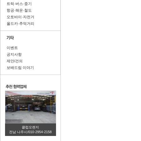
트럭·버스·중기
항공·해운·철도
오토바이·자전거
올드카·추억거리
이벤트
공지사항
제안/건의
보배드림 이야기
클럽오렌지
전남 나주시/010-2954-2158