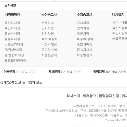
사이버매
국산차매장
전체차량
전체차량
국산차등
수입차매장
인기차량
인기차량
수입차등
튜닝카매장
확인차량
확인차량
매물등록권
승용차매장
특수/특장차
특수/특장차
스포츠카매장
국산차매장
수입차매장
RV/SUV매장
중고차시세
중고차시세
밴/승합차매장
차종별검색
차종별검색
오토갤러리매장
02-784-2329
02-784-2329
02-784-2329
장애/오류신고
권리침해신고
회사소개
|
제휴광고
|
협력업체신청
|
인
사업자등록번호 : 117-81-64543
|
통신판
주식회사 보배네트워크
|
주소 : (07995) 서울 양천구 목동동
대표전화 : 02-784-2329
|
대표팩스 : 02
Copyright © BO