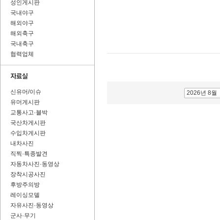
성인게시판
국내야구
해외야구
해외축구
국내축구
협력업체
신유머/이슈
2026년 8월
유머게시판
교통사고·블박
국산차게시판
수입차게시판
내차사진
직찍·특종발견
자동차사진·동영상
장착시공사진
후방주의방
레이싱모델
자유사진·동영상
군사·무기