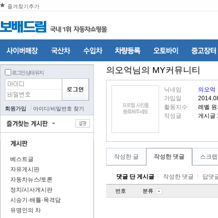
즐겨찾기추가
의오억
님의 MY커뮤니티
로그인 상태 유지
닉네임
의오억
가입일
2014.0
활동지수
레벨 원
회원가입
아이디
/
비밀번호 찾기
작성글
게시글
작성한 글
작성한 댓글
스크랩
베스트글
자유게시판
댓글 단 게시글
작성한 댓글
답댓글
자동차뉴스/토론
정치/시사게시판
번호
분류
시승기·배틀·목격담
유명인의 차