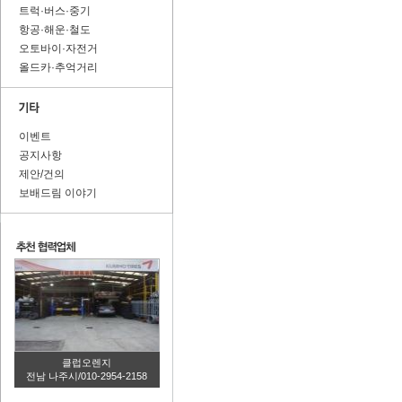
트럭·버스·중기
항공·해운·철도
오토바이·자전거
올드카·추억거리
이벤트
공지사항
제안/건의
보배드림 이야기
클럽오렌지
전남 나주시/010-2954-2158