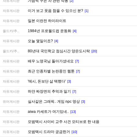
가끔씩 꾸는 차 관련 악몽
자유게시판
[2]
이거 보고 웃음 참을 수 있으신 분?
자유게시판
[1]
일본 이란전 하이라이트
자유게시판
1984년 프로월드컵 운동화
올드카/추..
[4]
오늘 몇일이죠?
자유게시판
[4]
80년대 국민학교 점심시간 양은도시락
올드카/추..
[20]
배우 노영국님 돌아가셨네요
자유게시판
[7]
최근 인종차별 논란중인 웹툰
자유게시판
[7]
'메시, 돈보단 삶 택했다'
자유게시판
[3]
하얀 짜장면의 추억과 일기
자유게시판
[7]
실사같은 그래픽.. 게임 npc 영상
유머게시판
[3]
aiwa 카세트가 여기있네..
자유게시판
[13]
모범택시 사이비 교주 사건 모티브로 한 내용
자유게시판
모범택시 드라마 궁금한거
자유게시판
[10]