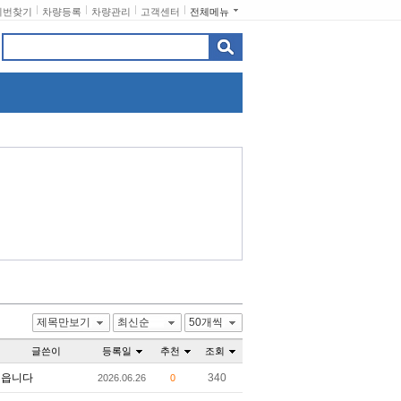
비번찾기
차량등록
차량관리
고객센터
전체메뉴
제목만보기
최신순
50개씩
글쓴이
등록일
추천
조회
읍니다
340
2026.06.26
0