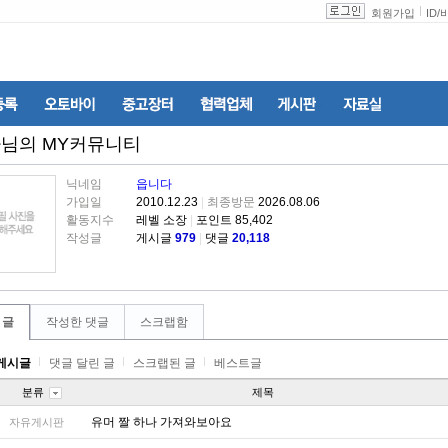
회원가입
ID
/
다
님의 MY커뮤니티
닉네임
읍니다
가입일
2010.12.23
|
최종방문
2026.08.06
활동지수
레벨 소장
|
포인트 85,402
작성글
게시글
979
|
댓글
20,118
 글
작성한 댓글
스크랩함
게시글
댓글 달린 글
스크랩된 글
베스트글
분류
제목
유머 짤 하나 가져와보아요
자유게시판