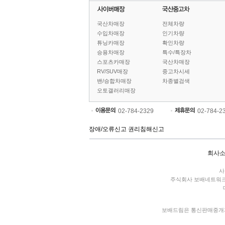
국산차매장
전체차량
수입차매장
인기차량
튜닝카매장
확인차량
승용차매장
특수/특장차
스포츠카매장
국산차매장
RV/SUV매장
중고차시세
밴/승합차매장
차종별검색
오토갤러리매장
02-784-2329
02-784-2
장애/오류신고
권리침해신고
회사
사
주식회사 보배네트워
보배드림은 통신판매중개자