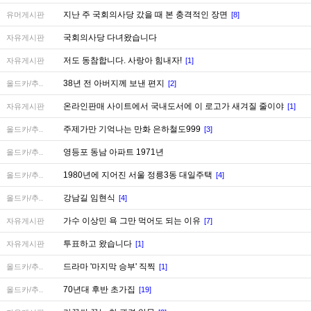
지난 주 국회의사당 갔을 때 본 충격적인 장면
유머게시판
[8]
국회의사당 다녀왔습니다
자유게시판
저도 동참합니다. 사랑아 힘내자!
자유게시판
[1]
38년 전 아버지께 보낸 편지
올드카/추..
[2]
온라인판매 사이트에서 국내도서에 이 로고가 새겨질 줄이야
자유게시판
[1]
주제가만 기억나는 만화 은하철도999
올드카/추..
[3]
영등포 동남 아파트 1971년
올드카/추..
1980년에 지어진 서울 정릉3동 대일주택
올드카/추..
[4]
강남길 임현식
올드카/추..
[4]
가수 이상민 욕 그만 먹어도 되는 이유
자유게시판
[7]
투표하고 왔습니다
자유게시판
[1]
드라마 '마지막 승부' 직찍
올드카/추..
[1]
70년대 후반 초가집
올드카/추..
[19]