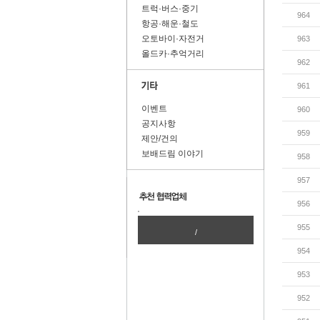
트럭·버스·중기
964
항공·해운·철도
오토바이·자전거
963
올드카·추억거리
962
961
이벤트
960
공지사항
959
제안/건의
보배드림 이야기
958
957
956
955
/
954
953
952