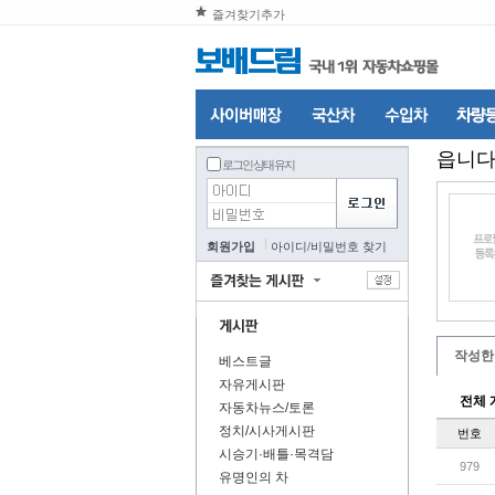
즐겨찾기추가
읍니
로그인 상태 유지
회원가입
아이디
/
비밀번호 찾기
작성한
베스트글
자유게시판
전체 
자동차뉴스/토론
정치/시사게시판
번호
시승기·배틀·목격담
979
유명인의 차