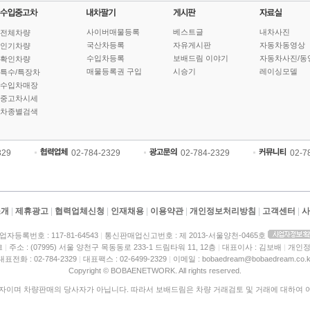
사이버매물등록
베스트글
내차사진
전체차량
국산차등록
자유게시판
자동차동영상
인기차량
수입차등록
보배드림 이야기
자동차사진/동
확인차량
매물등록권 구입
시승기
레이싱모델
특수/특장차
수입차매장
중고차시세
차종별검색
329
02-784-2329
02-784-2329
02-7
소개
|
제휴광고
|
협력업체신청
|
인재채용
|
이용약관
|
개인정보처리방침
|
고객센터
|
사
업자등록번호 : 117-81-64543
|
통신판매업신고번호 : 제 2013-서울양천-0465호
크
|
주소 : (07995) 서울 양천구 목동동로 233-1 드림타워 11, 12층
|
대표이사 : 김보배
|
개인정
대표전화 : 02-784-2329
|
대표팩스 : 02-6499-2329
|
이메일 : bobaedream@bobaedream.co.k
Copyright © BOBAENETWORK. All rights reserved.
이며 차량판매의 당사자가 아닙니다. 따라서 보배드림은 차량 거래검토 및 거래에 대하여 어