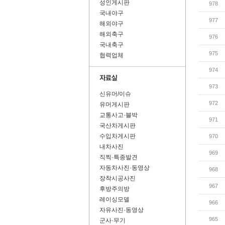
성인게시판
978
국내야구
977
해외야구
해외축구
976
국내축구
975
협력업체
974
973
신유머/이슈
972
유머게시판
교통사고·블박
971
국산차게시판
수입차게시판
970
내차사진
969
직찍·특종발견
자동차사진·동영상
968
장착시공사진
967
후방주의방
레이싱모델
966
자유사진·동영상
965
군사·무기