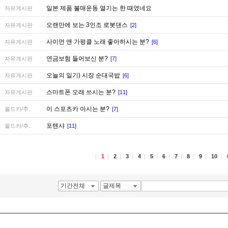
일본 제품 불매운동 열기는 한 때였네요
자유게시판
오랜만에 보는 3인조 로봇댄스
자유게시판
[2]
사이먼 앤 가펑클 노래 좋아하시는 분?
자유게시판
[6]
연금보험 들어보신 분?
자유게시판
[7]
오늘의 일기) 시장 순대국밥
자유게시판
[6]
스마트폰 오래 쓰시는 분?
자유게시판
[11]
이 스포츠카 아시는 분?
올드카/추..
[7]
포텐샤
올드카/추..
[11]
1
2
3
4
5
6
7
8
9
10
기간전체
글제목