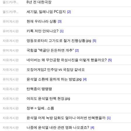
8년 전 대한극장
올드카/추..
세기말, 밀레니엄 PC잡지
올드카/추..
[2]
현재 우리나라 상황
유머게시판
[3]
카톡 저만 안되나요?
유머게시판
[1]
영등포로타리 고가도로 철거 진행상황.jpg
자유게시판
[5]
국힘갤 "백골단 든든하면 개추"
유머게시판
[2]
네이버는 왜 무안공항 위성사진을 이렇게 했을까요?
자유게시판
[5]
오징어게임2 민주당 vs 국짐당 같네요
자유게시판
윤석열 소환에 응하게 하는 방법.jpg
유머게시판
[4]
탄핵종이 땡땡땡
자유게시판
여의도 윤석열 탄핵 현장.jpg
자유게시판
정부 = 일베.. 소름
자유게시판
윤석열 어제 녹방 담화도 얼마나 여러번 반복했을까
자유게시판
[1]
나중에 윤석열 내란 관련 영화 나오겠죠?
자유게시판
[4]