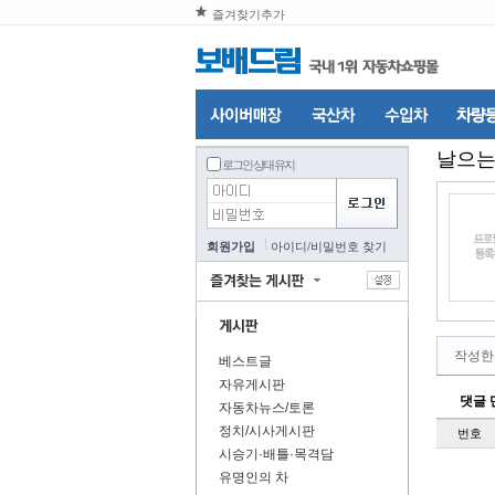
즐겨찾기추가
날으
로그인 상태 유지
회원가입
아이디
/
비밀번호 찾기
작성한
베스트글
자유게시판
댓글 
자동차뉴스/토론
정치/시사게시판
번호
시승기·배틀·목격담
유명인의 차