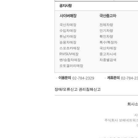
국산차매장
전체차량
수입차매장
인기차량
튜닝카매장
확인차량
승용차매장
특수/특장차
스포츠카매장
국산차매장
RV/SUV매장
중고차시세
밴/승합차매장
차종별검색
오토갤러리매장
02-784-2329
02-784-2
장애/오류신고
권리침해신고
회사
사
주식회사 보배네트워