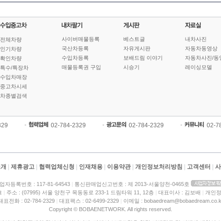
사이버매물등록
베스트글
내차사진
전체차량
국산차등록
자유게시판
자동차동영상
인기차량
수입차등록
보배드림 이야기
자동차사진/동
확인차량
매물등록권 구입
시승기
레이싱모델
특수/특장차
수입차매장
중고차시세
차종별검색
329
02-784-2329
02-784-2329
02-7
소개
|
제휴광고
|
협력업체신청
|
인재채용
|
이용약관
|
개인정보처리방침
|
고객센터
|
사
업자등록번호 : 117-81-64543
|
통신판매업신고번호 : 제 2013-서울양천-0465호
크
|
주소 : (07995) 서울 양천구 목동동로 233-1 드림타워 11, 12층
|
대표이사 : 김보배
|
개인정
대표전화 : 02-784-2329
|
대표팩스 : 02-6499-2329
|
이메일 : bobaedream@bobaedream.co.k
Copyright © BOBAENETWORK. All rights reserved.