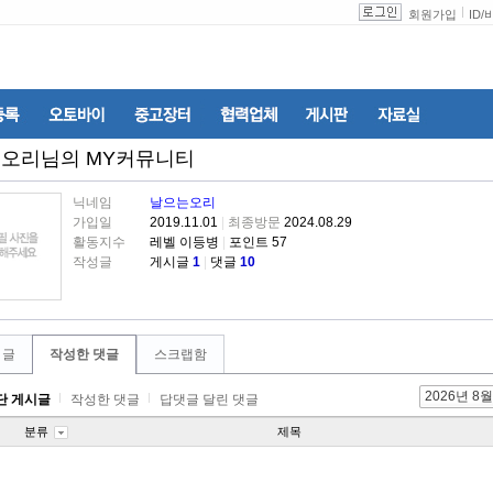
회원가입
ID
/
는오리
님의 MY커뮤니티
닉네임
날으는오리
가입일
2019.11.01
|
최종방문
2024.08.29
활동지수
레벨 이등병
|
포인트 57
작성글
게시글
1
|
댓글
10
 글
작성한 댓글
스크랩함
2026년 8월
단 게시글
작성한 댓글
답댓글 달린 댓글
분류
제목