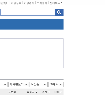
비번찾기
차량등록
차량관리
고객센터
전체메뉴
제목만보기
최신순
50개씩
글쓴이
등록일
추천
조회