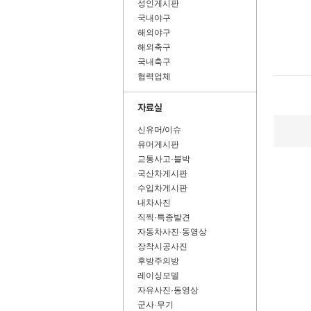
성인게시판
국내야구
해외야구
해외축구
국내축구
협력업체
신유머/이슈
유머게시판
교통사고·블박
국산차게시판
수입차게시판
내차사진
직찍·특종발견
자동차사진·동영상
장착시공사진
후방주의방
레이싱모델
자유사진·동영상
군사·무기