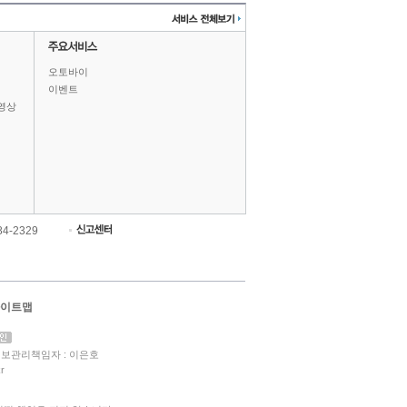
오토바이
이벤트
영상
84-2329
이트맵
보관리책임자 : 이은호
r