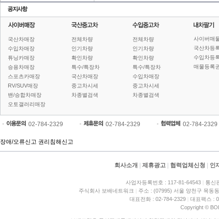
사이버매
국산차매장
전체차량
전체차량
국산차등
수입차매장
인기차량
인기차량
수입차등
튜닝카매장
확인차량
확인차량
매물등록권
승용차매장
특수/특장차
특수/특장차
스포츠카매장
국산차매장
수입차매장
RV/SUV매장
중고차시세
중고차시세
밴/승합차매장
차종별검색
차종별검색
오토갤러리매장
02-784-2329
02-784-2329
02-784-2329
장애/오류신고
권리침해신고
회사소개
|
제휴광고
|
협력업체신청
|
인
사업자등록번호 : 117-81-64543
|
통신판
주식회사 보배네트워크
|
주소 : (07995) 서울 양천구 목동동
대표전화 : 02-784-2329
|
대표팩스 : 02
Copyright © BO