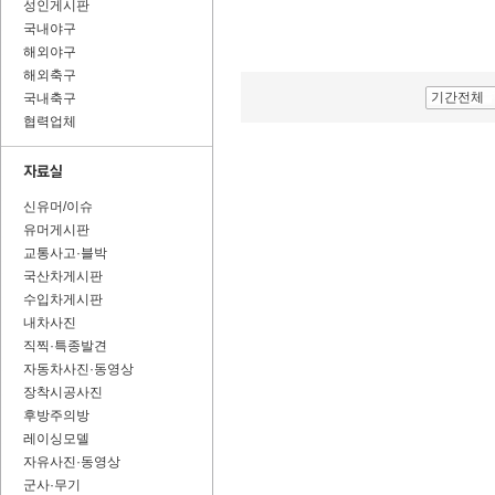
성인게시판
국내야구
해외야구
해외축구
기간전체
국내축구
협력업체
신유머/이슈
유머게시판
교통사고·블박
국산차게시판
수입차게시판
내차사진
직찍·특종발견
자동차사진·동영상
장착시공사진
후방주의방
레이싱모델
자유사진·동영상
군사·무기