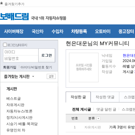
즐겨찾기추가
현은대운
님의 MY커뮤니티
로그인 상태 유지
닉네임
현은대
가입일
2024.0
활동지수
레벨 
회원가입
아이디
/
비밀번호 찾기
작성글
게시글
작성한 글
작성한 댓글
스크랩
베스트글
자유게시판
전체 게시글
댓글 달린 글
스크랩된
자동차뉴스/토론
정치/시사게시판
번호
분류
시승기·배틀·목격담
가족 3명이 유
1
자유게시판
유명인의 차