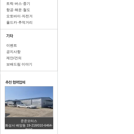
트럭·버스·중기
항공·해운·철도
오토바이·자전거
올드카·추억거리
이벤트
공지사항
제안/건의
보배드림 이야기
준준모터스
화성서 배양동 19-218/010-6464-
8115