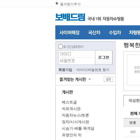
즐겨찾기추가
행복
로그인 상태 유지
회원가입
아이디
/
비밀번호 찾기
작성한
베스트글
자유게시판
전체 
자동차뉴스/토론
정치/시사게시판
번호
시승기·배틀·목격담
480
유명인의 차