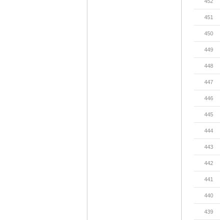
452
451
450
449
448
447
446
445
444
443
442
441
440
439