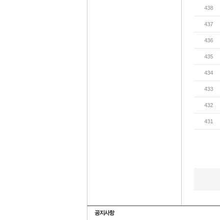
438
437
436
435
434
433
432
431