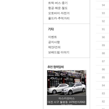
트럭·버스·중기
94
항공·해운·철도
오토바이·자전거
93
올드카·추억거리
92
91
이벤트
90
공지사항
89
제안/건의
보배드림 이야기
88
87
86
85
84
83
타스카모터스
82
대전 서구 월평동 1476번지/042-
320-5820