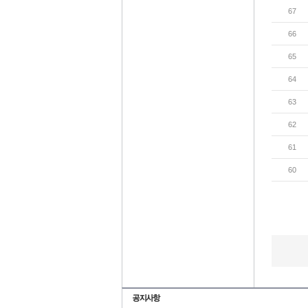
67
66
65
64
63
62
61
60