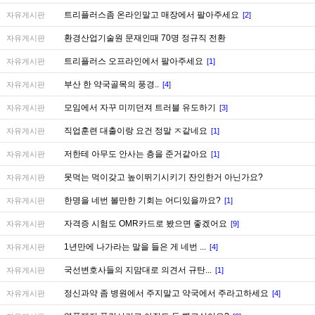
트리플러스좀 온라인말고 매장에서 팔아주세요
자유게시판
[2]
환경산업기술원 문재인때 70명 정규직 전환
자유게시판
트리플러스 오프라인에서 팔아주세요
자유게시판
[1]
부산 한 약국골목의 풍경..
자유게시판
[4]
모임에서 자꾸 미끼던져 트러블 유도하기
자유게시판
[3]
직업훈련 대출이랑 요건 정말 ㅈ같네요
자유게시판
[1]
저한테 아무도 안사는 층을 준거같아요
자유게시판
[1]
못먹는 먹이갖고 높이뛰기시키기 잔인한거 아닌가요?
자유게시판
한명을 네번 볼만한 기회는 어디있을까요?
자유게시판
[1]
자격증 시험도 OMR카드로 봤으면 좋겠어요
자유게시판
[9]
1년만에 나가라는 말을 들은 게 네번 ...
자유게시판
[4]
국선변호사들의 지맘대로 의견서 규탄...
자유게시판
[1]
정신과약 좀 병원에서 주지말고 약국에서 주라고하세요
자유게시판
[4]