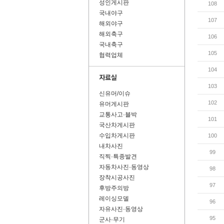
성인게시판
108
국내야구
107
해외야구
해외축구
106
국내축구
105
협력업체
104
103
신유머/이슈
102
유머게시판
교통사고·블박
101
국산차게시판
수입차게시판
100
내차사진
99
직찍·특종발견
자동차사진·동영상
98
장착시공사진
97
후방주의방
레이싱모델
96
자유사진·동영상
95
군사·무기