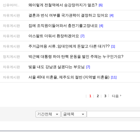
왜이렇게 전철역에서 승강장까지가 멀죠?
신유머/이..
[6]
결혼과 번식 여부를 국가권력이 결정하고 있어요
자유게시판
[4]
집에 조직원이들어와서 충전기를고장내요
자유게시판
[4]
아스팔트 더워서 환장하겠어요
자유게시판
[7]
주거급여용 서류..임대인에게 돈말고 다른 대가??
자유게시판
[1]
박근혜 대통령 하야 탄핵 운동을 벌인 주체는 누구인가요?
정치게시판
빚을 내도 강남권 살겠다는 부모님
자유게시판
[7]
서울 40대 이혼율, 제주도의 절반 (지역별 이혼율)
자유게시판
[11]
1
2
3
다음
기간전체
글제목