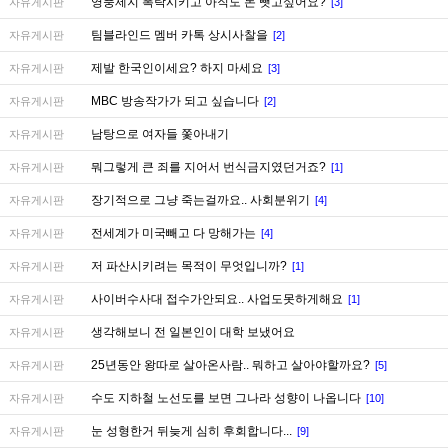
영풍제지 폭락시키고 아직도 돈 뺏고싶어요?
자유게시판
[3]
팀블라인드 멤버 카톡 상시사찰을
자유게시판
[2]
제발 한국인이세요? 하지 마세요
자유게시판
[3]
MBC 방송작가가 되고 싶습니다
자유게시판
[2]
남탕으로 여자들 쫓아내기
자유게시판
뭐그렇게 큰 죄를 지어서 번식금지였던거죠?
자유게시판
[1]
장기적으로 그냥 죽는걸까요.. 사회분위기
자유게시판
[4]
전세계가 미국빼고 다 망해가는
자유게시판
[4]
저 파산시키려는 목적이 무엇입니까?
자유게시판
[1]
사이버수사대 접수가안되요.. 사업도못하게해요
자유게시판
[1]
생각해보니 전 일본인이 대학 보냈어요
자유게시판
25년동안 왕따로 살아온사람.. 뭐하고 살아야할까요?
자유게시판
[5]
수도 지하철 노선도를 보면 그나라 성향이 나옵니다
자유게시판
[10]
눈 성형한거 뒤늦게 심히 후회합니다...
자유게시판
[9]