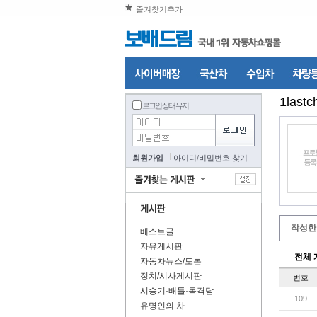
즐겨찾기추가
1lastc
로그인 상태 유지
회원가입
아이디
/
비밀번호 찾기
작성한
베스트글
자유게시판
전체 
자동차뉴스/토론
정치/시사게시판
번호
시승기·배틀·목격담
109
유명인의 차