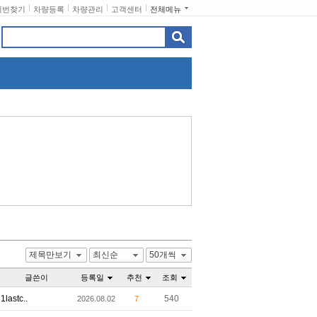
비번찾기
차량등록
차량관리
고객센터
전체메뉴
제목만보기
최신순
50개씩
글쓴이
등록일
추천
조회
1lastc..
540
2026.08.02
7