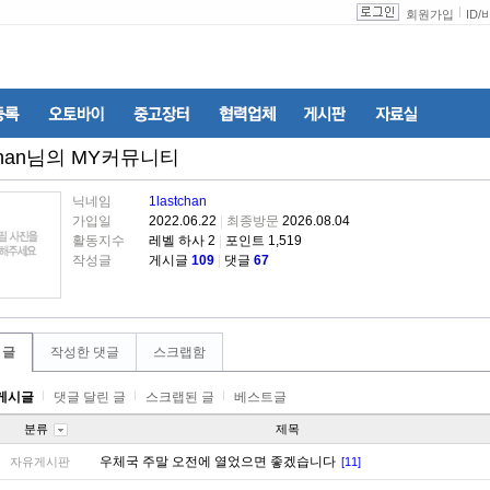
회원가입
ID
/
han
님의 MY커뮤니티
닉네임
1lastchan
가입일
2022.06.22
|
최종방문
2026.08.04
활동지수
레벨 하사 2
|
포인트 1,519
작성글
게시글
109
|
댓글
67
 글
작성한 댓글
스크랩함
게시글
댓글 달린 글
스크랩된 글
베스트글
분류
제목
우체국 주말 오전에 열었으면 좋겠습니다
자유게시판
[11]