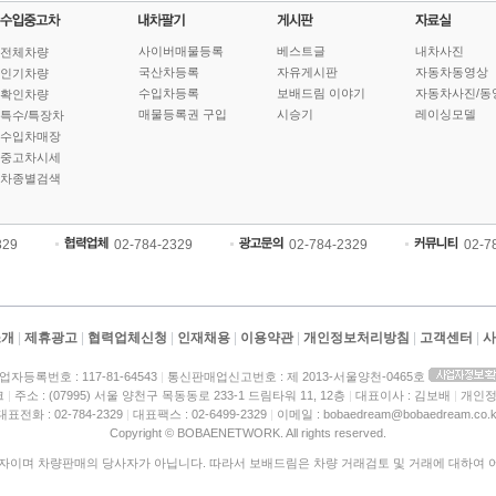
사이버매물등록
베스트글
내차사진
전체차량
국산차등록
자유게시판
자동차동영상
인기차량
수입차등록
보배드림 이야기
자동차사진/동
확인차량
매물등록권 구입
시승기
레이싱모델
특수/특장차
수입차매장
중고차시세
차종별검색
329
02-784-2329
02-784-2329
02-7
소개
|
제휴광고
|
협력업체신청
|
인재채용
|
이용약관
|
개인정보처리방침
|
고객센터
|
사
업자등록번호 : 117-81-64543
|
통신판매업신고번호 : 제 2013-서울양천-0465호
크
|
주소 : (07995) 서울 양천구 목동동로 233-1 드림타워 11, 12층
|
대표이사 : 김보배
|
개인정
대표전화 : 02-784-2329
|
대표팩스 : 02-6499-2329
|
이메일 : bobaedream@bobaedream.co.k
Copyright © BOBAENETWORK. All rights reserved.
이며 차량판매의 당사자가 아닙니다. 따라서 보배드림은 차량 거래검토 및 거래에 대하여 어