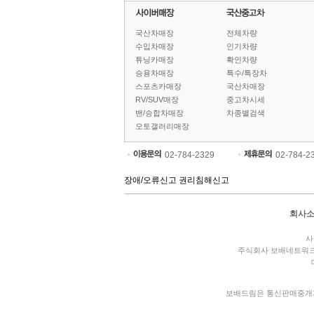
국산차매장
전체차량
수입차매장
인기차량
튜닝카매장
확인차량
승용차매장
특수/특장차
스포츠카매장
국산차매장
RV/SUV매장
중고차시세
밴/승합차매장
차종별검색
오토갤러리매장
02-784-2329
02-784-2
장애/오류신고
권리침해신고
회사
사
주식회사 보배네트워
보배드림은 통신판매중개자