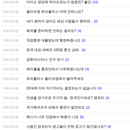
다이소 영양제 먹어도되는거 맞겠죠? 불안
자유게시판
[10]
올리브영 트리플러스 이제 안파나요?
자유게시판
내가 원하지 않아도 세상 사람들이 원하면...
자유게시판
[2]
해외를 준비하면 안되는 걸까요?
자유게시판
[4]
직업훈련 대출받는데 행정짜증나요
자유게시판
[2]
한국 대표 여배우 100명 혼인 상태..
자유게시판
[4]
금호아시아나, 인수 포기
자유게시판
[1]
케이블들 충전안되서 너무짜증나는데
자유게시판
[3]
트리플러스 올리브영에서 팔아주세요
자유게시판
20대에 이미 자기자리는 결정되는거 같습니다
자유게시판
[4]
인생을 망가뜨린 두가지 말.. 한국인이세요? 영포티
자유게시판
[3]
국가해커조직 피해자 충전이 잘안되요
자유게시판
[2]
택시가 너무 안잡혀서 짜증이 나요
자유게시판
[5]
사람인 잡코리아 공고들이 진짜 공고가 맞긴맞나요?
자유게시판
[4]