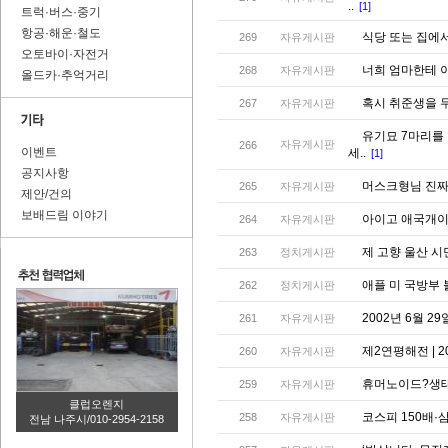
..
[1]
트럭·버스·중기
항공·해운·철도
식당 또는 집에서
269
자유게시판
오토바이·자전거
너희 엄마한테 
268
자유게시판
올드카·추억거리
혹시 취준생을 
267
자유게시판
유기묘 7마리를
자유게시판
266
이벤트
세..
[1]
공지사항
머스크형님 진짜
265
자유게시판
제안/건의
보배드림 이야기
아이고 애국개
264
자유게시판
제 고향 울산 
263
정치게시판
애플 미 국방부 
262
정치게시판
2002년 6월 2
261
자유게시판
제2연평해전 | 2
260
자유게시판
휴머노이드?생
259
자유게시판
클럽오렌지
코스피 150배·
258
자유게시판
전남 나주시/010-2954-2158