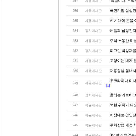
‘박삽니다. 무직자
257
자유게시판
국민기업 삼성전
256
자유게시판
AI 시대에 돈을
255
자유게시판
애플과 삼성전자,
254
정치게시판
주식 부동산 미
253
자유게시판
피고인 박성재를
252
정치게시판
고양이는 내게 
251
자유게시판
재용형님 힘내셔
250
자유게시판
우크라이나 미사일
249
자유게시판
[1]
올해는 러브버그
248
정치게시판
북한 위치가 나
247
자유게시판
예상대로 양안전
246
자유게시판
주차장법 개정 
245
자유게시판
3년이면 됐었는
244
자유게시판