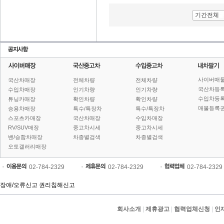
기간전체
사이버매
국산차매장
전체차량
전체차량
국산차등
수입차매장
인기차량
인기차량
수입차등
튜닝카매장
확인차량
확인차량
매물등록권
승용차매장
특수/특장차
특수/특장차
스포츠카매장
국산차매장
수입차매장
RV/SUV매장
중고차시세
중고차시세
밴/승합차매장
차종별검색
차종별검색
오토갤러리매장
02-784-2329
02-784-2329
02-784-2329
장애/오류신고
권리침해신고
회사소개
|
제휴광고
|
협력업체신청
|
인