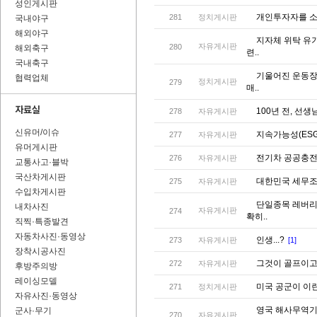
성인게시판
개인투자자를 소
281
정치게시판
국내야구
해외야구
지자체 위탁 유
자유게시판
280
해외축구
련..
국내축구
기울어진 운동장 
협력업체
정치게시판
279
매..
100년 전, 선
278
자유게시판
신유머/이슈
지속가능성(ESG
277
자유게시판
유머게시판
전기차 공공충전
276
자유게시판
교통사고·블박
국산차게시판
대한민국 세무조
275
자유게시판
수입차게시판
단일종목 레버리
내차사진
자유게시판
274
확히..
직찍·특종발견
자동차사진·동영상
인생...?
273
자유게시판
[1]
장착시공사진
그것이 골프이고,
272
자유게시판
후방주의방
레이싱모델
미국 공군이 이란
271
정치게시판
자유사진·동영상
영국 해사무역기
군사·무기
270
자유게시판