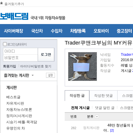
즐겨찾기추가
Trader쿠앤크부
님의 MY커
로그인 상태 유지
닉네임
Trad
가입일
2016.0
활동지수
레벨 상
회원가입
아이디
/
비밀번호 찾기
작성글
게시글
작성한 글
작성한 댓글
스크랩
베스트글
자유게시판
전체 게시글
댓글 달린 글
스크랩된
자동차뉴스/토론
정치/시사게시판
번호
분류
시승기·배틀·목격담
48만 청년들의 
정치게시판
유명인의 차
282
야..
[2]