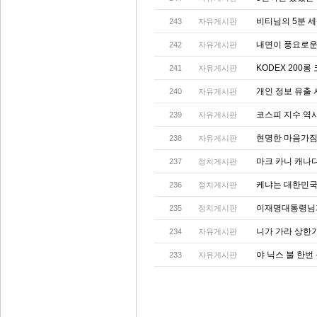
비티님의 5분 
243
자유게시판
내면이 풍요로운 
242
자유게시판
KODEX 200롱
241
자유게시판
개인 정보 유출
240
자유게시판
코스피 지수 역
239
자유게시판
현명한 마음가짐
238
자유게시판
마크 카니 캐나
237
정치게시판
케냐는 대한민국
236
정치게시판
이재명대통령님
235
정치게시판
니가 가라 상한가!
234
자유게시판
야 닉스 불 한
233
자유게시판