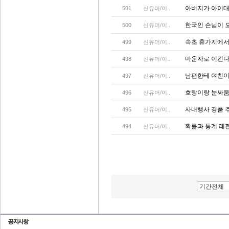
아버지가 아이대
501
신유머/이..
한국인 손님이 
500
신유머/이..
속초 휴가지에서
499
신유머/이..
마운자로 이긴다
498
신유머/이..
남편한테 여친이
497
신유머/이..
호랑이랑 눈싸움
496
신유머/이..
사내행사 경품 
495
신유머/이..
확률과 통계 레
494
신유머/이..
기간전체