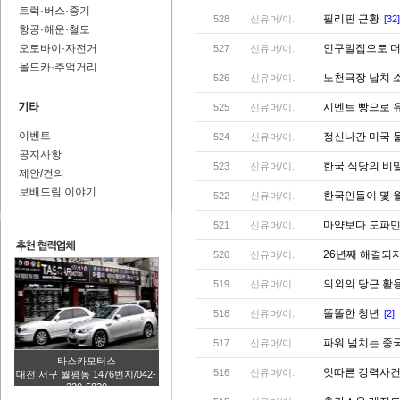
트럭·버스·중기
필리핀 근황
528
신유머/이..
[32]
항공·해운·철도
오토바이·자전거
인구밀집으로 더
527
신유머/이..
올드카·추억거리
노천극장 납치 
526
신유머/이..
시멘트 빵으로 
525
신유머/이..
이벤트
정신나간 미국 
524
신유머/이..
공지사항
한국 식당의 비
523
신유머/이..
제안/건의
보배드림 이야기
한국인들이 몇 
522
신유머/이..
마약보다 도파민
521
신유머/이..
26년째 해결되
520
신유머/이..
의외의 당근 활
519
신유머/이..
똘똘한 청년
518
신유머/이..
[2]
파워 넘치는 중
517
신유머/이..
타스카모터스
잇따른 강력사건
516
신유머/이..
대전 서구 월평동 1476번지/042-
320-5820