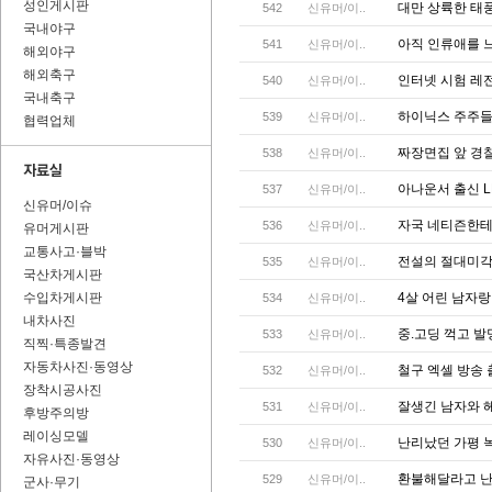
성인게시판
대만 상륙한 태
542
신유머/이..
국내야구
아직 인류애를 
541
신유머/이..
해외야구
해외축구
인터넷 시험 레
540
신유머/이..
국내축구
하이닉스 주주들
539
신유머/이..
협력업체
짜장면집 앞 경
538
신유머/이..
아나운서 출신 L
537
신유머/이..
신유머/이슈
자국 네티즌한테
536
신유머/이..
유머게시판
교통사고·블박
전설의 절대미각
535
신유머/이..
국산차게시판
수입차게시판
4살 어린 남자
534
신유머/이..
내차사진
중.고딩 꺽고 
533
신유머/이..
직찍·특종발견
자동차사진·동영상
철구 엑셀 방송
532
신유머/이..
장착시공사진
잘생긴 남자와 
531
신유머/이..
후방주의방
레이싱모델
난리났던 가평 
530
신유머/이..
자유사진·동영상
환불해달라고 난
529
신유머/이..
군사·무기