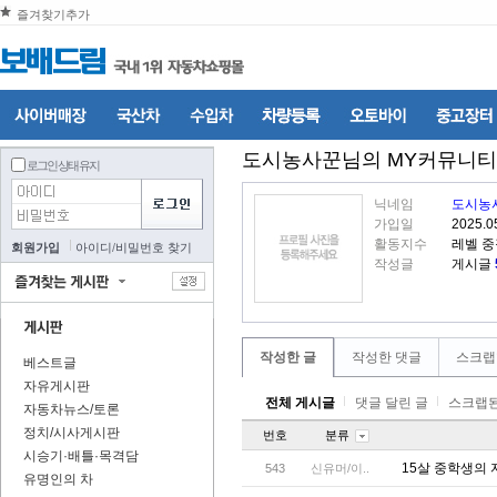
즐겨찾기추가
도시농사꾼
님의 MY커뮤니티
로그인 상태 유지
닉네임
도시농
가입일
2025.0
활동지수
레벨 
회원가입
아이디
/
비밀번호 찾기
작성글
게시글
작성한 글
작성한 댓글
스크랩
베스트글
자유게시판
전체 게시글
댓글 달린 글
스크랩된
자동차뉴스/토론
정치/시사게시판
번호
분류
시승기·배틀·목격담
15살 중학생의
543
신유머/이..
유명인의 차