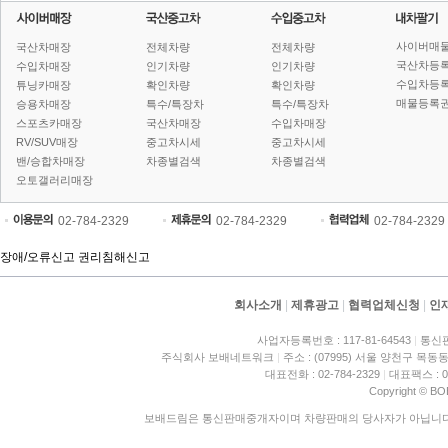
사이버매
국산차매장
전체차량
전체차량
국산차등
수입차매장
인기차량
인기차량
수입차등
튜닝카매장
확인차량
확인차량
매물등록권
승용차매장
특수/특장차
특수/특장차
스포츠카매장
국산차매장
수입차매장
RV/SUV매장
중고차시세
중고차시세
밴/승합차매장
차종별검색
차종별검색
오토갤러리매장
02-784-2329
02-784-2329
02-784-2329
장애/오류신고
권리침해신고
회사소개
|
제휴광고
|
협력업체신청
|
인
사업자등록번호 : 117-81-64543
|
통신판
주식회사 보배네트워크
|
주소 : (07995) 서울 양천구 목동동
대표전화 : 02-784-2329
|
대표팩스 : 02
Copyright © BO
보배드림은 통신판매중개자이며 차량판매의 당사자가 아닙니다. 