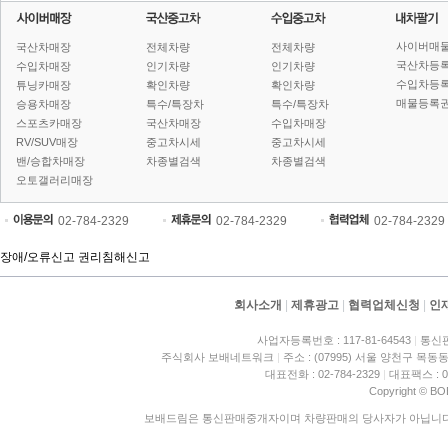
사이버매
국산차매장
전체차량
전체차량
국산차등
수입차매장
인기차량
인기차량
수입차등
튜닝카매장
확인차량
확인차량
매물등록권
승용차매장
특수/특장차
특수/특장차
스포츠카매장
국산차매장
수입차매장
RV/SUV매장
중고차시세
중고차시세
밴/승합차매장
차종별검색
차종별검색
오토갤러리매장
02-784-2329
02-784-2329
02-784-2329
장애/오류신고
권리침해신고
회사소개
|
제휴광고
|
협력업체신청
|
인
사업자등록번호 : 117-81-64543
|
통신판
주식회사 보배네트워크
|
주소 : (07995) 서울 양천구 목동동
대표전화 : 02-784-2329
|
대표팩스 : 02
Copyright © BO
보배드림은 통신판매중개자이며 차량판매의 당사자가 아닙니다. 