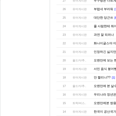
누구랑은 다르
27
유머게시판
부럽네 부러워
26
유머게시판
[
대단한 당근쓰
25
유머게시판
[
줄 사람한테 줘
24
유머게시판
과연 잘 되려나
23
유머게시판
화나이글스야 이
22
유머게시판
인정하긴 싫지만.
21
유머게시판
오랜만에 보는 
20
올드카/추..
서민 음식 붕어
19
유머게시판
안 짤리나??
18
유머게시판
[1]
오랜만에 본 살
17
올드카/추..
우리나라 정년은
16
유머게시판
오랜만에본 쌍용
15
트럭/버스..
한국이 공산국가 
14
유머게시판