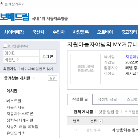
즐겨찾기추가
지원아놀자야
님의 MY커뮤
로그인 상태 유지
닉네임
지원아
가입일
2022.0
활동지수
레벨 중
회원가입
아이디
/
비밀번호 찾기
작성글
게시글
작성한 글
작성한 댓글
스크랩
베스트글
자유게시판
전체 게시글
댓글 달린 글
스크랩된
자동차뉴스/토론
정치/시사게시판
번호
분류
시승기·배틀·목격담
이 승합차는 뭘
55
올드카/추..
유명인의 차