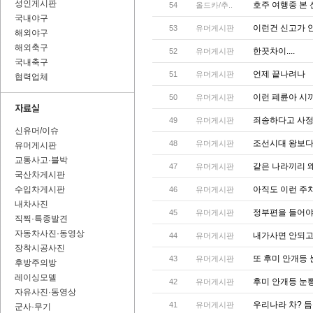
성인게시판
호주 여행중 본
54
올드카/추..
국내야구
이런건 신고가 안되
53
유머게시판
해외야구
해외축구
한끗차이....
52
유머게시판
국내축구
언제 끝나려나
51
유머게시판
협력업체
이런 폐륜아 시
50
유머게시판
죄송하다고 사정
49
유머게시판
신유머/이슈
조선시대 왕보
48
유머게시판
유머게시판
교통사고·블박
같은 나라끼리 
47
유머게시판
국산차게시판
수입차게시판
아직도 이런 주차
46
유머게시판
내차사진
정부편을 들어야
45
유머게시판
직찍·특종발견
자동차사진·동영상
내가사면 안되고
44
유머게시판
장착시공사진
또 후미 안개등
43
유머게시판
후방주의방
레이싱모델
후미 안개등 눈
42
유머게시판
자유사진·동영상
우리나라 차? 
41
유머게시판
군사·무기