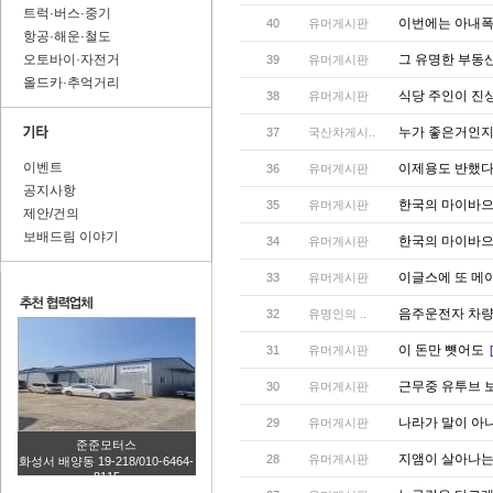
트럭·버스·중기
이번에는 아내폭
40
유머게시판
항공·해운·철도
오토바이·자전거
그 유명한 부동
39
유머게시판
올드카·추억거리
식당 주인이 진
38
유머게시판
누가 좋은거인지
37
국산차게시..
이벤트
이제용도 반했
36
유머게시판
공지사항
한국의 마이바으
35
유머게시판
제안/건의
보배드림 이야기
한국의 마이바으
34
유머게시판
이글스에 또 메
33
유머게시판
음주운전자 차
32
유명인의 ..
이 돈만 뻇어도
31
유머게시판
근무중 유투브 
30
유머게시판
나라가 말이 아
29
유머게시판
준준모터스
지앰이 살아나
28
유머게시판
화성서 배양동 19-218/010-6464-
8115