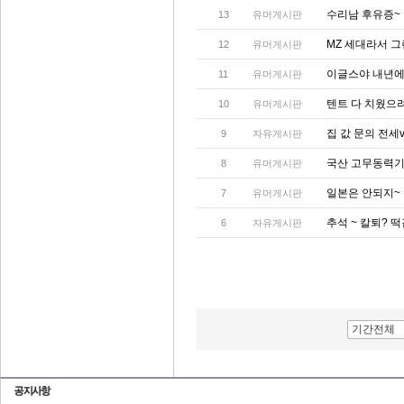
수리남 후유증~
13
유머게시판
MZ 세대라서 그
12
유머게시판
이글스야 내년에
11
유머게시판
텐트 다 치웠으
10
유머게시판
집 값 문의 전세
9
자유게시판
국산 고무동력기
8
유머게시판
일본은 안되지~
7
유머게시판
추석 ~ 칼퇴? 
6
자유게시판
기간전체