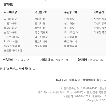
사이버매
국산차매장
전체차량
전체차량
국산차등
수입차매장
인기차량
인기차량
수입차등
튜닝카매장
확인차량
확인차량
매물등록권
승용차매장
특수/특장차
특수/특장차
스포츠카매장
국산차매장
수입차매장
RV/SUV매장
중고차시세
중고차시세
밴/승합차매장
차종별검색
차종별검색
오토갤러리매장
02-784-2329
02-784-2329
02-784-2329
장애/오류신고
권리침해신고
회사소개
|
제휴광고
|
협력업체신청
|
인
사업자등록번호 : 117-81-64543
|
통신판
주식회사 보배네트워크
|
주소 : (07995) 서울 양천구 목동동
대표전화 : 02-784-2329
|
대표팩스 : 02
Copyright © BO