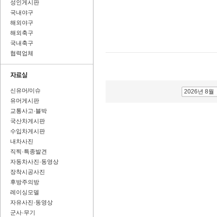
성인게시판
국내야구
해외야구
해외축구
국내축구
협력업체
신유머/이슈
2026년 8월
유머게시판
교통사고·블박
국산차게시판
수입차게시판
내차사진
직찍·특종발견
자동차사진·동영상
장착시공사진
후방주의방
레이싱모델
자유사진·동영상
군사·무기