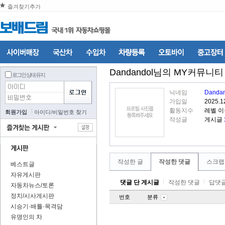
즐겨찾기추가
Dandandol
님의 MY커뮤니티
로그인 상태 유지
닉네임
Dandan
가입일
2025.1
활동지수
레벨 
회원가입
아이디
/
비밀번호 찾기
작성글
게시글
작성한 글
작성한 댓글
스크랩
베스트글
자유게시판
댓글 단 게시글
작성한 댓글
답댓글
자동차뉴스/토론
정치/시사게시판
번호
분류
시승기·배틀·목격담
유명인의 차