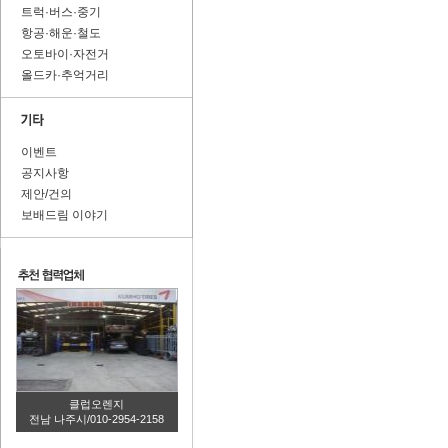
트럭·버스·중기
항공·해운·철도
오토바이·자전거
올드카·추억거리
이벤트
공지사항
제안/건의
보배드림 이야기
클럽오렌지
전남 나주시/010-2954-2158