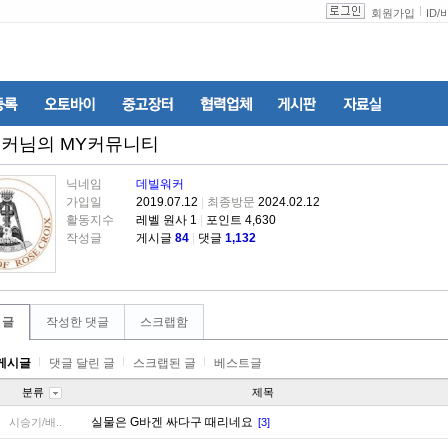
회원가입
ID
/
워커
님의 MY커뮤니티
닉네임
데빌워커
가입일
2019.07.12
|
최종방문
2024.02.12
활동지수
레벨 원사 1
|
포인트 4,630
작성글
게시글
84
|
댓글
1,132
 글
작성한 댓글
스크랩함
게시글
댓글 달린 글
스크랩된 글
베스트글
분류
제목
실물은 G바겐 싸다구 때리네요
시승기/배..
[3]