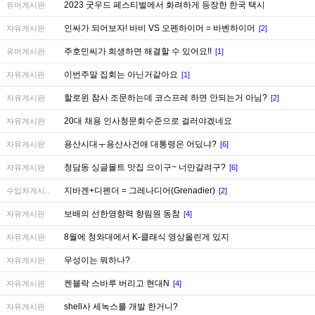
2023 굿우드 페스티벌에서 화려하게 등장한 한국 택시
유머게시판
인싸가 되어보자! 바비 VS 오펜하이머 = 바벤하이머
자유게시판
[2]
주호민씨가 희생하면 해결할 수 있어요!!
유머게시판
[1]
이번주말 집회는 아닌거같아요
자유게시판
[1]
할로윈 참사 조문하는데 코스프레 하면 안되는거 아님?
자유게시판
[2]
20대 채용 인사청문회수준으로 걸러야겠네요
자유게시판
용산시대ㅜ용산사건애 대통령은 어딨냐?
자유게시판
[6]
청담동 싱글몰트 맛집 으이구~ 너만갈려구?
자유게시판
[6]
지바겐+디펜더 = 그레나디어(Grenadier)
수입차게시..
[2]
보배의 선한영향력 향림원 동참
자유게시판
[4]
8월에 청와대에서 K-클래식 영상올린게 있지
자유게시판
무성이는 뭐하나?
자유게시판
켄블락 스바루 버리고 현대N
자유게시판
[4]
shell사 세녹스를 개발 한거니?
자유게시판