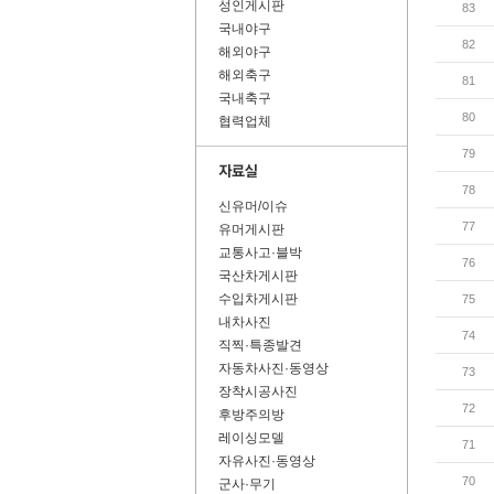
성인게시판
83
국내야구
82
해외야구
해외축구
81
국내축구
80
협력업체
79
78
신유머/이슈
77
유머게시판
교통사고·블박
76
국산차게시판
수입차게시판
75
내차사진
74
직찍·특종발견
자동차사진·동영상
73
장착시공사진
72
후방주의방
레이싱모델
71
자유사진·동영상
70
군사·무기