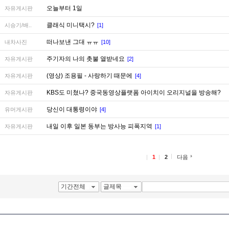
오늘부터 1일
자유게시판
클래식 미니택시?
시승기/배..
[1]
떠나보낸 그대 ㅠㅠ
내차사진
[10]
주기자의 나의 촛불 열받네요
자유게시판
[2]
(영상) 조용필 - 사랑하기 때문에
자유게시판
[4]
KBS도 미쳤나? 중국동영상플랫폼 아이치이 오리지널을 방송해?
자유게시판
당신이 대통령이야
유머게시판
[4]
내일 이후 일본 동부는 방사능 피폭지역
자유게시판
[1]
1
2
다음
기간전체
글제목