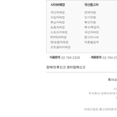
국산차매장
전체차량
수입차매장
인기차량
튜닝카매장
확인차량
승용차매장
특수/특장차
스포츠카매장
국산차매장
RV/SUV매장
중고차시세
밴/승합차매장
차종별검색
오토갤러리매장
02-784-2329
02-784-2
장애/오류신고
권리침해신고
회사
사
주식회사 보배네트워
보배드림은 통신판매중개자