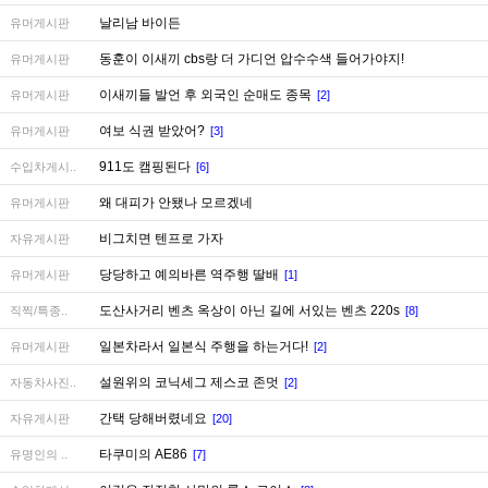
날리남 바이든
유머게시판
동훈이 이새끼 cbs랑 더 가디언 압수수색 들어가야지!
유머게시판
이새끼들 발언 후 외국인 순매도 종목
유머게시판
[2]
여보 식권 받았어?
유머게시판
[3]
911도 캠핑된다
수입차게시..
[6]
왜 대피가 안됐나 모르겠네
유머게시판
비그치면 텐프로 가자
자유게시판
당당하고 예의바른 역주행 딸배
유머게시판
[1]
도산사거리 벤츠 옥상이 아닌 길에 서있는 벤츠 220s
직찍/특종..
[8]
일본차라서 일본식 주행을 하는거다!
유머게시판
[2]
설원위의 코닉세그 제스코 존멋
자동차사진..
[2]
간택 당해버렸네요
자유게시판
[20]
타쿠미의 AE86
유명인의 ..
[7]