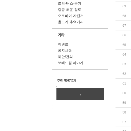
트럭·버스·중기
69
항공·해운·철도
오토바이·자전거
68
올드카·추억거리
67
66
이벤트
65
공지사항
64
제안/건의
보배드림 이야기
63
62
61
60
/
59
58
57