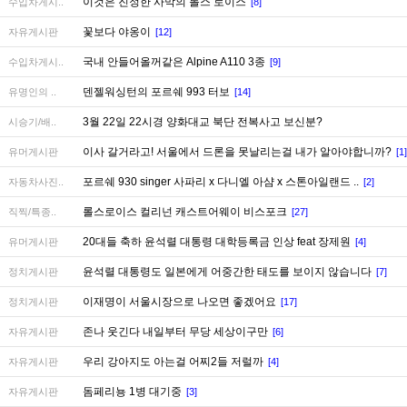
이것은 진정한 사막의 롤스 로이스
수입차게시..
[8]
꽃보다 야옹이
자유게시판
[12]
국내 안들어올꺼같은 Alpine A110 3종
수입차게시..
[9]
덴젤워싱턴의 포르쉐 993 터보
유명인의 ..
[14]
3월 22일 22시경 양화대교 북단 전복사고 보신분?
시승기/배..
이사 갈거라고! 서울에서 드론을 못날리는걸 내가 알아야합니까?
유머게시판
[1]
포르쉐 930 singer 사파리 x 다니엘 아샴 x 스톤아일랜드 ..
자동차사진..
[2]
롤스로이스 컬리넌 캐스트어웨이 비스포크
직찍/특종..
[27]
20대들 축하 윤석렬 대통령 대학등록금 인상 feat 장제원
유머게시판
[4]
윤석렬 대통령도 일본에게 어중간한 태도를 보이지 않습니다
정치게시판
[7]
이재명이 서울시장으로 나오면 좋겠어요
정치게시판
[17]
존나 웃긴다 내일부터 무당 세상이구만
자유게시판
[6]
우리 강아지도 아는걸 어찌2들 저럴까
자유게시판
[4]
돔페리뇽 1병 대기중
자유게시판
[3]