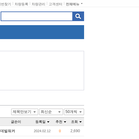
비번찾기
차량등록
차량관리
고객센터
전체메뉴
제목만보기
최신순
50개씩
글쓴이
등록일
추천
조회
데빌워커
2,690
2024.02.12
0