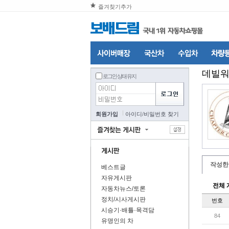
즐겨찾기추가
데빌
로그인 상태 유지
회원가입
아이디
/
비밀번호 찾기
작성한
베스트글
자유게시판
전체 
자동차뉴스/토론
정치/시사게시판
번호
시승기·배틀·목격담
84
유명인의 차