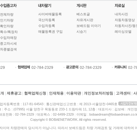
사이버매물등록
베스트글
내차사진
전체차량
국산차등록
자유게시판
자동차동영상
인기차량
수입차등록
보배드림 이야기
자동차사진/동
확인차량
매물등록권 구입
시승기
레이싱모델
특수/특장차
수입차매장
중고차시세
차종별검색
329
02-784-2329
02-784-2329
02-7
소개
|
제휴광고
|
협력업체신청
|
인재채용
|
이용약관
|
개인정보처리방침
|
고객센터
|
사
업자등록번호 : 117-81-64543
|
통신판매업신고번호 : 제 2013-서울양천-0465호
크
|
주소 : (07995) 서울 양천구 목동동로 233-1 드림타워 11, 12층
|
대표이사 : 김보배
|
개인정
대표전화 : 02-784-2329
|
대표팩스 : 02-6499-2329
|
이메일 : bobaedream@bobaedream.co.k
Copyright © BOBAENETWORK. All rights reserved.
이며 차량판매의 당사자가 아닙니다. 따라서 보배드림은 차량 거래검토 및 거래에 대하여 어