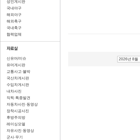
성인게시판
국내야구
해외야구
해외축구
국내축구
협력업체
신유머/이슈
2026년 8월
유머게시판
교통사고·블박
국산차게시판
수입차게시판
내차사진
직찍·특종발견
자동차사진·동영상
장착시공사진
후방주의방
레이싱모델
자유사진·동영상
군사·무기