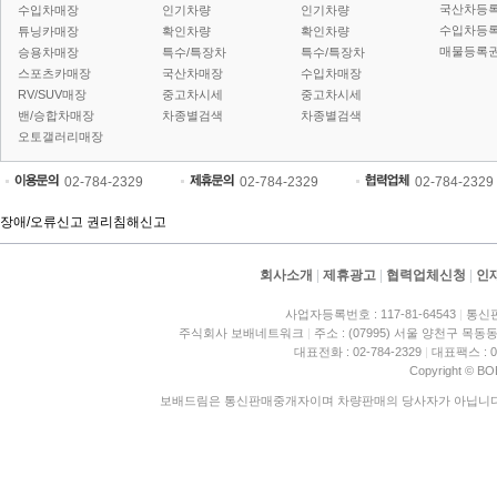
국산차등
수입차매장
인기차량
인기차량
수입차등
튜닝카매장
확인차량
확인차량
매물등록권
승용차매장
특수/특장차
특수/특장차
스포츠카매장
국산차매장
수입차매장
RV/SUV매장
중고차시세
중고차시세
밴/승합차매장
차종별검색
차종별검색
오토갤러리매장
02-784-2329
02-784-2329
02-784-2329
장애/오류신고
권리침해신고
회사소개
|
제휴광고
|
협력업체신청
|
인
사업자등록번호 : 117-81-64543
|
통신판
주식회사 보배네트워크
|
주소 : (07995) 서울 양천구 목동동
대표전화 : 02-784-2329
|
대표팩스 : 02
Copyright © BO
보배드림은 통신판매중개자이며 차량판매의 당사자가 아닙니다. 