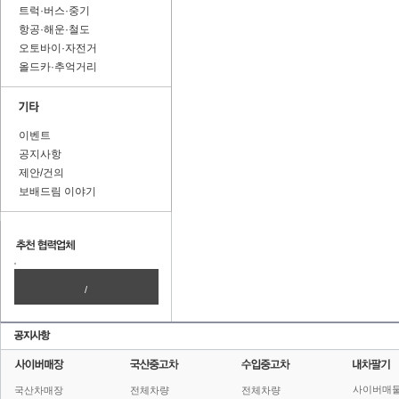
트럭·버스·중기
항공·해운·철도
오토바이·자전거
올드카·추억거리
이벤트
공지사항
제안/건의
보배드림 이야기
/
사이버매
국산차매장
전체차량
전체차량