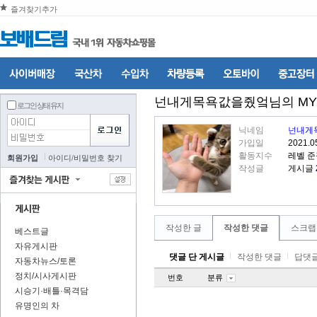
즐겨찾기추가
넌내게목욕값을줬엌
님의 M
로그인 상태 유지
닉네임
넌내게
가입일
2021.0
활동지수
레벨 
회원가입
아이디
/
비밀번호 찾기
작성글
게시글
작성한 글
작성한 댓글
스크랩
베스트글
자유게시판
댓글 단 게시글
작성한 댓글
답댓글
자동차뉴스/토론
정치/시사게시판
번호
분류
시승기·배틀·목격담
유명인의 차