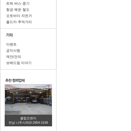
트럭·버스·중기
항공·해운·철도
오토바이·자전거
올드카·추억거리
이벤트
공지사항
제안/건의
보배드림 이야기
클럽오렌지
전남 나주시/010-2954-2158