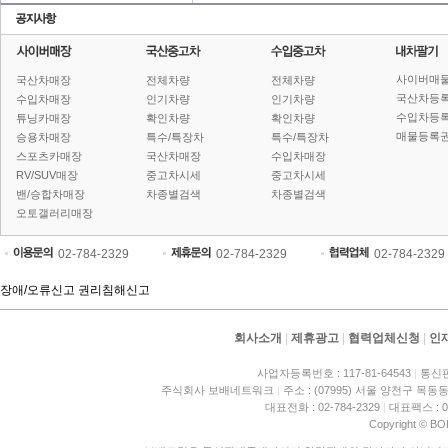
사이버매
국산차매장
전체차량
전체차량
국산차등
수입차매장
인기차량
인기차량
수입차등
튜닝카매장
확인차량
확인차량
매물등록권
승용차매장
특수/특장차
특수/특장차
스포츠카매장
국산차매장
수입차매장
RV/SUV매장
중고차시세
중고차시세
밴/승합차매장
차종별검색
차종별검색
오토갤러리매장
02-784-2329
02-784-2329
02-784-2329
장애/오류신고
권리침해신고
회사소개
|
제휴광고
|
협력업체신청
|
인
사업자등록번호 : 117-81-64543
|
통신판
주식회사 보배네트워크
|
주소 : (07995) 서울 양천구 목동동
대표전화 : 02-784-2329
|
대표팩스 : 02
Copyright © BO