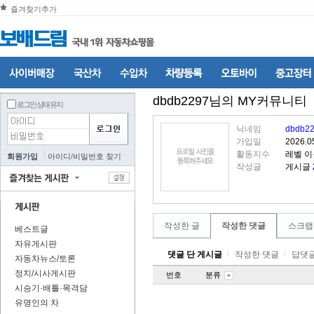
즐겨찾기추가
dbdb2297
님의 MY커뮤니티
로그인 상태 유지
닉네임
dbdb2
가입일
2026.0
활동지수
레벨 
회원가입
아이디
/
비밀번호 찾기
작성글
게시글
작성한 글
작성한 댓글
스크랩
베스트글
자유게시판
댓글 단 게시글
작성한 댓글
답댓글
자동차뉴스/토론
정치/시사게시판
번호
분류
시승기·배틀·목격담
유명인의 차