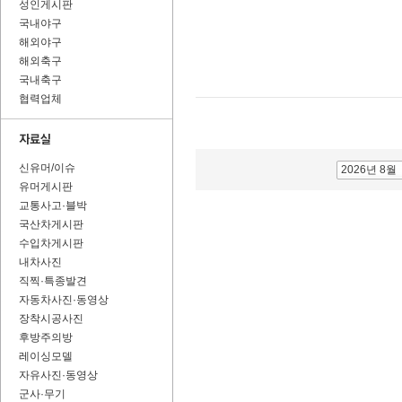
성인게시판
국내야구
해외야구
해외축구
국내축구
협력업체
신유머/이슈
2026년 8월
유머게시판
교통사고·블박
국산차게시판
수입차게시판
내차사진
직찍·특종발견
자동차사진·동영상
장착시공사진
후방주의방
레이싱모델
자유사진·동영상
군사·무기