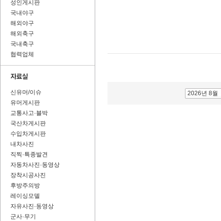
성인게시판
국내야구
해외야구
해외축구
국내축구
협력업체
신유머/이슈
2026년 8월
유머게시판
교통사고·블박
국산차게시판
수입차게시판
내차사진
직찍·특종발견
자동차사진·동영상
장착시공사진
후방주의방
레이싱모델
자유사진·동영상
군사·무기