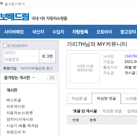
즐겨찾기추가
가리7H
님의 MY커뮤니티
로그인 상태 유지
닉네임
가리7H
가입일
2021.0
활동지수
레벨 
회원가입
아이디
/
비밀번호 찾기
작성글
게시글
작성한 글
작성한 댓글
스크랩
베스트글
자유게시판
댓글 단 게시글
작성한 댓글
답댓글
자동차뉴스/토론
정치/시사게시판
번호
분류
시승기·배틀·목격담
유명인의 차