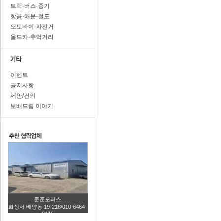
트럭·버스·중기
항공·해운·철도
오토바이·자전거
올드카·추억거리
이벤트
공지사항
제안/건의
보배드림 이야기
준준모터스
화성서 배양동 19-218/010-6464-
8115