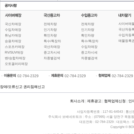
사이버매
국산차매장
전체차량
전체차량
국산차등
수입차매장
인기차량
인기차량
수입차등
튜닝카매장
확인차량
확인차량
매물등록권
승용차매장
특수/특장차
특수/특장차
스포츠카매장
국산차매장
수입차매장
RV/SUV매장
중고차시세
중고차시세
밴/승합차매장
차종별검색
차종별검색
오토갤러리매장
02-784-2329
02-784-2329
02-784-2329
장애/오류신고
권리침해신고
회사소개
|
제휴광고
|
협력업체신청
|
인
사업자등록번호 : 117-81-64543
|
통신판
주식회사 보배네트워크
|
주소 : (07995) 서울 양천구 목동동
대표전화 : 02-784-2329
|
대표팩스 : 02
Copyright © BO