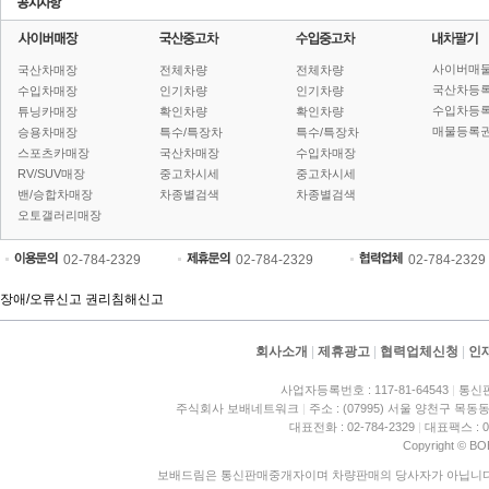
사이버매
국산차매장
전체차량
전체차량
국산차등
수입차매장
인기차량
인기차량
수입차등
튜닝카매장
확인차량
확인차량
매물등록권
승용차매장
특수/특장차
특수/특장차
스포츠카매장
국산차매장
수입차매장
RV/SUV매장
중고차시세
중고차시세
밴/승합차매장
차종별검색
차종별검색
오토갤러리매장
02-784-2329
02-784-2329
02-784-2329
장애/오류신고
권리침해신고
회사소개
|
제휴광고
|
협력업체신청
|
인
사업자등록번호 : 117-81-64543
|
통신판
주식회사 보배네트워크
|
주소 : (07995) 서울 양천구 목동동
대표전화 : 02-784-2329
|
대표팩스 : 02
Copyright © BO
보배드림은 통신판매중개자이며 차량판매의 당사자가 아닙니다. 