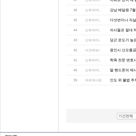
아파트 단지 내
47
신유머/이..
강남 배달원 7
46
신유머/이..
다섯번이나 자
45
신유머/이..
의사들은 절대 
44
신유머/이..
당근 온도가 높
43
신유머/이..
용인시 산오름공
42
사건제보/..
학폭 전문 변호
41
신유머/이..
딸 핸드폰의 메
40
신유머/이..
인도 위 불법 
39
자유게시판
기간전체