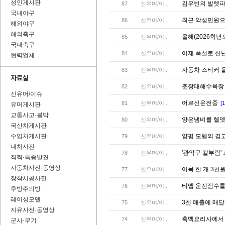
성인게시판
김우빈의 발렛파
87
신유머/이..
국내야구
최근 악성민원으
86
신유머/이..
해외야구
해외축구
올해(2026학년
85
신유머/이..
국내축구
어제 폭설로 신
84
신유머/이..
협력업체
자동차 스티커 
83
신유머/이..
춘장대해수욕장 
82
신유머/이..
신유머/이슈
어르신운전중
81
신유머/이..
[1
유머게시판
교통사고·블박
양은냄비를 헬멧
80
신유머/이..
국산차게시판
수입차게시판
양평 모텔의 경
79
신유머/이..
내차사진
'관악구 칼부림'
78
신유머/이..
직찍·특종발견
자동차사진·동영상
어묵 한 개 3천
77
신유머/이..
장착시공사진
티맵 운전점수를
76
신유머/이..
후방주의방
레이싱모델
3천 매출에 매
75
신유머/이..
자유사진·동영상
흑백요리사에서 
74
신유머/이..
군사·무기