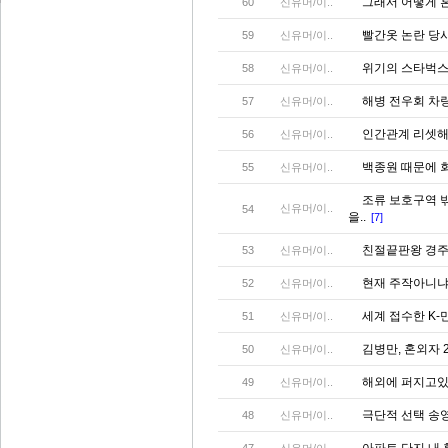
그래서 어떻게 
60
신유머/이..
빨간옷 논란 당시
59
신유머/이..
위기의 스타벅스
58
신유머/이..
해병 전우회 차
57
신유머/이..
인간관계 리셋해
56
신유머/이..
백종원 때문에 
55
신유머/이..
조류 보호구역 밖
신유머/이..
54
을..
[7]
친절끝판왕 경
53
신유머/이..
현재 주작아니냐
52
신유머/이..
세계 접수한 K-
51
신유머/이..
김병만, 혼외자 
50
신유머/이..
해외에 퍼지고있
49
신유머/이..
극단적 선택 송영
48
신유머/이..