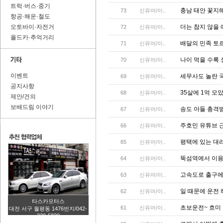
트럭·버스·중기
충남 태안 꽃지
73
신유머/이..
항공·해운·철도
오토바이·자전거
더는 참지 않을
72
신유머/이..
올드카·추억거리
배달의 민족 토
71
신유머/이..
나이 먹을 수록
70
신유머/이..
이벤트
세무사도 놀란 국
69
신유머/이..
공지사항
35살에 1억 모
68
신유머/이..
제안/건의
보배드림 이야기
송도 아들 총격
67
신유머/이..
주호민 유튜브 
66
신유머/이..
평택에 있는 대
65
신유머/이..
뚝섬역에서 이용
64
신유머/이..
고속도로 출구에서
63
신유머/이..
일 때문에 운전
62
신유머/이..
타스카모터스
초보운전~ 흐미 .
61
신유머/이..
대전 서구 월평동 1476번지/042-
320-5820