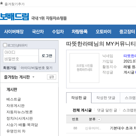
즐겨찾기추가
따뜻한라떼
님의 MY커뮤니티
로그인 상태 유지
닉네임
따뜻한
가입일
2021.0
활동지수
레벨 원
회원가입
아이디
/
비밀번호 찾기
작성글
게시글
작성한 글
작성한 댓글
스크랩
베스트글
자유게시판
전체 게시글
댓글 달린 글
스크랩된
자동차뉴스/토론
정치/시사게시판
번호
분류
시승기·배틀·목격담
기본대수 초과 
88
신유머/이..
유명인의 차