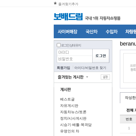
즐겨찾기추가
beran
로그인 상태 유지
회원가입
아이디
/
비밀번호 찾기
작성한
베스트글
자유게시판
전체 
자동차뉴스/토론
정치/시사게시판
번호
시승기·배틀·목격담
1
유명인의 차