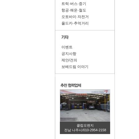
트럭·버스·중기
항공·해운·철도
오토바이·자전거
올드카·추억거리
이벤트
공지사항
제안/건의
보배드림 이야기
클럽오렌지
전남 나주시/010-2954-2158