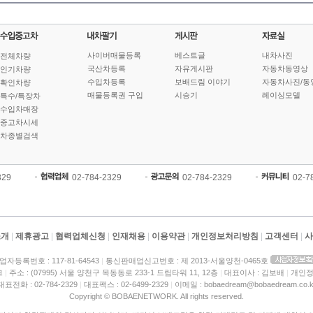
사이버매물등록
베스트글
내차사진
전체차량
국산차등록
자유게시판
자동차동영상
인기차량
수입차등록
보배드림 이야기
자동차사진/동
확인차량
매물등록권 구입
시승기
레이싱모델
특수/특장차
수입차매장
중고차시세
차종별검색
329
02-784-2329
02-784-2329
02-7
소개
|
제휴광고
|
협력업체신청
|
인재채용
|
이용약관
|
개인정보처리방침
|
고객센터
|
사
업자등록번호 : 117-81-64543
|
통신판매업신고번호 : 제 2013-서울양천-0465호
크
|
주소 : (07995) 서울 양천구 목동동로 233-1 드림타워 11, 12층
|
대표이사 : 김보배
|
개인정
대표전화 : 02-784-2329
|
대표팩스 : 02-6499-2329
|
이메일 : bobaedream@bobaedream.co.k
Copyright © BOBAENETWORK. All rights reserved.