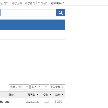
비번찾기
차량등록
차량관리
고객센터
전체메뉴
제목만보기
최신순
50개씩
글쓴이
등록일
추천
조회
beranu..
5,370
2025.01.20
193