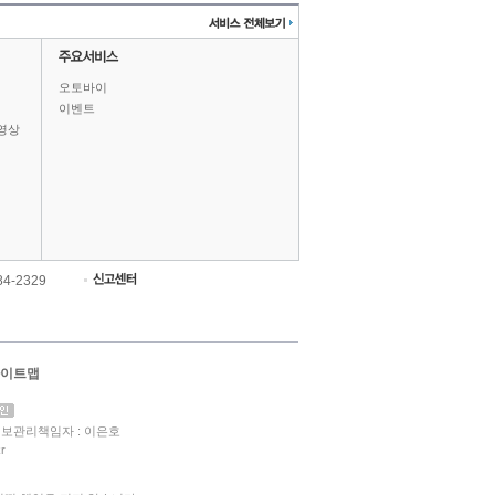
오토바이
이벤트
영상
84-2329
이트맵
보관리책임자 : 이은호
r