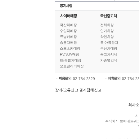
국산차매장
전체차량
수입차매장
인기차량
튜닝카매장
확인차량
승용차매장
특수/특장차
스포츠카매장
국산차매장
RV/SUV매장
중고차시세
밴/승합차매장
차종별검색
오토갤러리매장
02-784-2329
02-784-2
장애/오류신고
권리침해신고
회사
사
주식회사 보배네트워