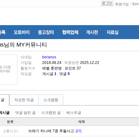
회원가입
ID
/
us
님의 MY커뮤니티
닉네임
beranus
가입일
2018.08.24
|
최종방문
2025.12.22
활동지수
레벨 훈련병
|
포인트 37
작성글
게시글
1
|
댓글
5
 글
작성한 댓글
스크랩함
게시글
댓글 달린 글
스크랩된 글
베스트글
분류
제목
쓰레기 하나에 7종 추돌사고
교통사고/..
[27]