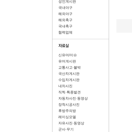
성인게시판
국내야구
해외야구
해외축구
국내축구
협력업체
신유머/이슈
유머게시판
교통사고·블박
국산차게시판
수입차게시판
내차사진
직찍·특종발견
자동차사진·동영상
장착시공사진
후방주의방
레이싱모델
자유사진·동영상
군사·무기