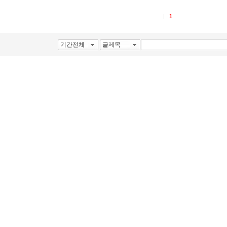
1
기간전체
글제목