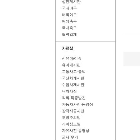
성인게시판
국내야구
해외야구
해외축구
국내축구
협력업체
신유머/이슈
유머게시판
교통사고·블박
국산차게시판
수입차게시판
내차사진
직찍·특종발견
자동차사진·동영상
장착시공사진
후방주의방
레이싱모델
자유사진·동영상
군사·무기