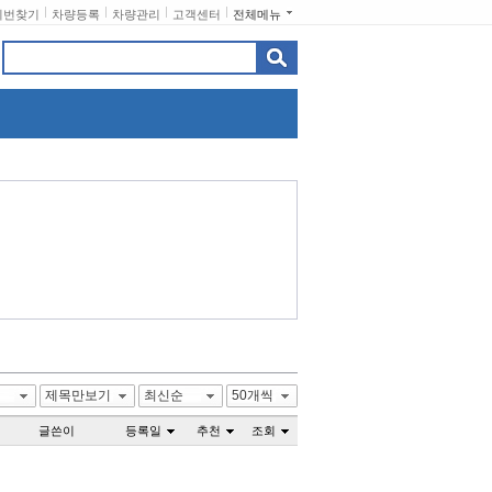
비번찾기
차량등록
차량관리
고객센터
전체메뉴
제목만보기
최신순
50개씩
글쓴이
등록일
추천
조회