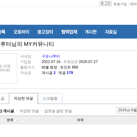
회원가입
ID
/
나루터
님의 MY커뮤니티
닉네임
구포나루터
가입일
2022.07.16
|
최종방문
2026.07.27
활동지수
레벨 병장
|
포인트 886
작성글
게시글
2
|
댓글
179
 글
작성한 댓글
스크랩함
2026년 8월
단 게시글
작성한 댓글
답댓글 달린 댓글
분류
제목