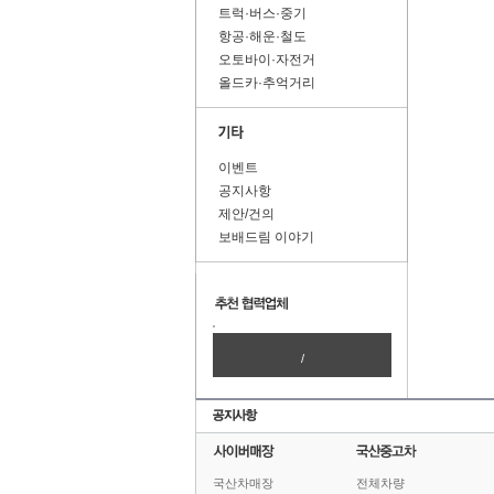
트럭·버스·중기
항공·해운·철도
오토바이·자전거
올드카·추억거리
이벤트
공지사항
제안/건의
보배드림 이야기
/
국산차매장
전체차량