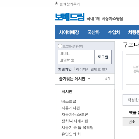
즐겨찾기추가
구포
로그인 상태 유지
회원가입
아이디
/
비밀번호 찾기
작성한
베스트글
자유게시판
댓글 
자동차뉴스/토론
정치/시사게시판
번호
시승기·배틀·목격담
유명인의 차