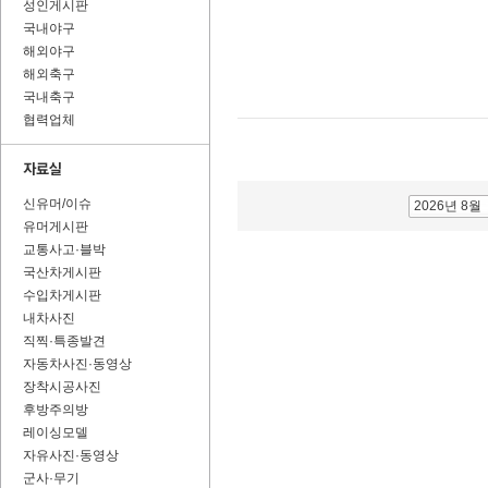
성인게시판
국내야구
해외야구
해외축구
국내축구
협력업체
신유머/이슈
2026년 8월
유머게시판
교통사고·블박
국산차게시판
수입차게시판
내차사진
직찍·특종발견
자동차사진·동영상
장착시공사진
후방주의방
레이싱모델
자유사진·동영상
군사·무기