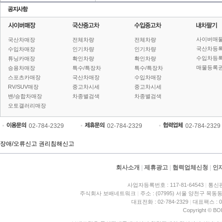
사이버매
국산차매장
전체차량
전체차량
국산차등
수입차매장
인기차량
인기차량
수입차등
튜닝카매장
확인차량
확인차량
매물등록권
승용차매장
특수/특장차
특수/특장차
스포츠카매장
국산차매장
수입차매장
RV/SUV매장
중고차시세
중고차시세
밴/승합차매장
차종별검색
차종별검색
오토갤러리매장
02-784-2329
02-784-2329
02-784-2329
장애/오류신고
권리침해신고
회사소개
|
제휴광고
|
협력업체신청
|
인
사업자등록번호 : 117-81-64543
|
통신판
주식회사 보배네트워크
|
주소 : (07995) 서울 양천구 목동동
대표전화 : 02-784-2329
|
대표팩스 : 02
Copyright © BO