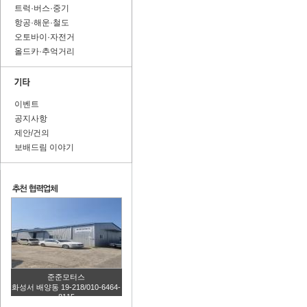
트럭·버스·중기
항공·해운·철도
오토바이·자전거
올드카·추억거리
이벤트
공지사항
제안/건의
보배드림 이야기
준준모터스
화성서 배양동 19-218/010-6464-
8115