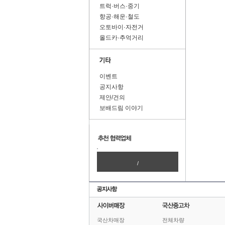
트럭·버스·중기
항공·해운·철도
오토바이·자전거
올드카·추억거리
이벤트
공지사항
제안/건의
보배드림 이야기
/
국산차매장
전체차량