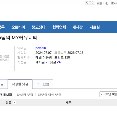
회원가입
ID
/
n
님의 MY커뮤니티
닉네임
povidin
가입일
2024.07.07
|
최종방문
2026.07.18
활동지수
레벨 이등병
|
포인트 128
작성글
게시글
2
|
댓글
24
 글
작성한 댓글
스크랩함
2026년 8월
단 게시글
작성한 댓글
답댓글 달린 댓글
분류
제목