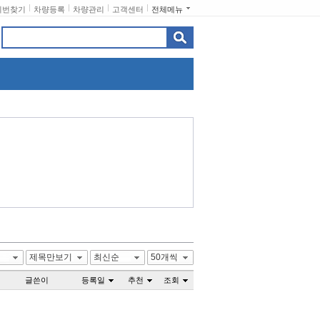
비번찾기
차량등록
차량관리
고객센터
전체메뉴
제목만보기
최신순
50개씩
글쓴이
등록일
추천
조회