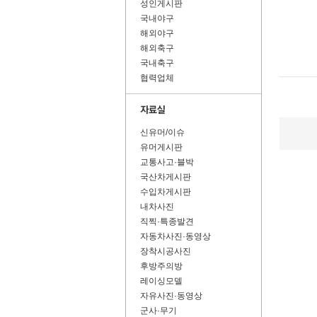
성인게시판
국내야구
해외야구
해외축구
국내축구
협력업체
신유머/이슈
유머게시판
교통사고·블박
국산차게시판
수입차게시판
내차사진
직찍·특종발견
자동차사진·동영상
장착시공사진
후방주의방
레이싱모델
자유사진·동영상
군사·무기