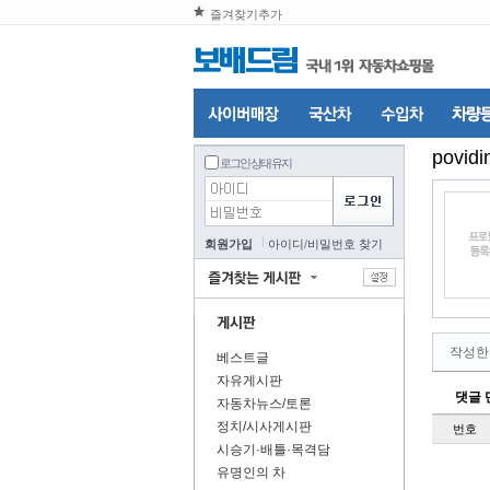
즐겨찾기추가
povidi
로그인 상태 유지
회원가입
아이디
/
비밀번호 찾기
작성한
베스트글
자유게시판
댓글 
자동차뉴스/토론
정치/시사게시판
번호
시승기·배틀·목격담
유명인의 차