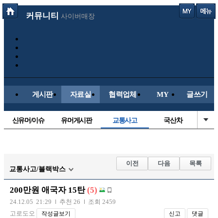
커뮤니티
사이버매장
게시판
자료실
협력업체
MY
글쓰기
신유머/이슈
유머게시판
교통사고
국산차
수입차
내차사진
직찍/특종
자동차사진
후방주의방
레이싱모델
자유사진
군사/무기
이전
다음
목록
교통사고/블랙박스
트럭/버스
항공/해운/철도
올드카/추억
오토바이
200만원 애국자 15탄
(5)
장착시공사진
24.12.05 21:29
추천 26
조회 2459
고로도오
작성글보기
신고
댓글