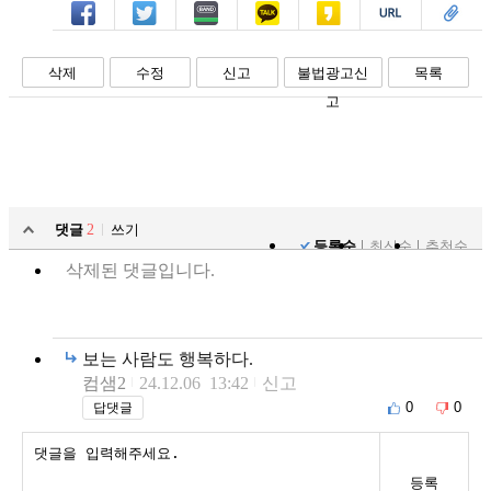
페북
트윗
밴드
카톡
카스
복사
스크랩
삭제
수정
신고
불법광고신
목록
고
댓글
2
쓰기
등록순
최신순
추천순
삭제된 댓글입니다.
보는 사람도 행복하다.
컴샘2
24.12.06 13:42
신고
0
0
답댓글
등록