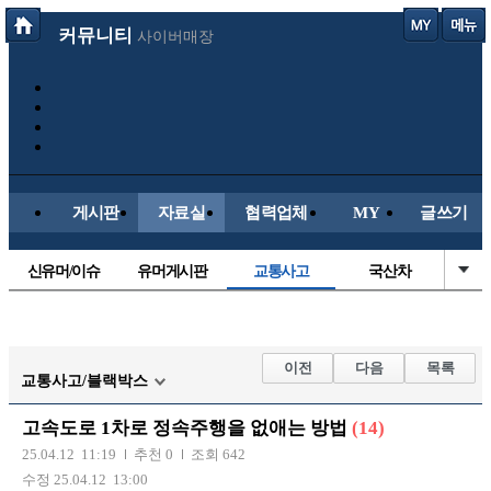
커뮤니티
사이버매장
게시판
자료실
협력업체
MY
글쓰기
신유머/이슈
유머게시판
교통사고
국산차
수입차
내차사진
직찍/특종
자동차사진
후방주의방
레이싱모델
자유사진
군사/무기
이전
다음
목록
교통사고/블랙박스
트럭/버스
항공/해운/철도
올드카/추억
오토바이
고속도로 1차로 정속주행을 없애는 방법
(14)
장착시공사진
25.04.12 11:19
추천 0
조회 642
수정 25.04.12 13:00