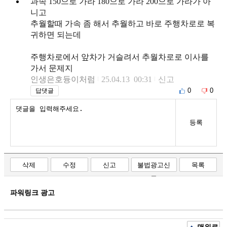
과속 150으로 가라 180으로 가라 200으로 가라가 아
니고
추월할때 가속 좀 해서 추월하고 바로 주행차로로 복
귀하면 되는데
주행차로에서 앞차가 거슬려서 추월차로로 이사를
가서 문제지
인생은호듕이처럼
25.04.13 00:31
신고
0
0
답댓글
등록
삭제
수정
신고
불법광고신
목록
고
파워링크 광고