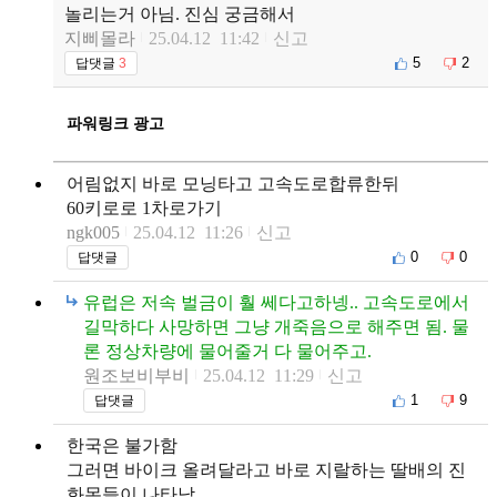
놀리는거 아님. 진심 궁금해서
지삐몰라
25.04.12 11:42
신고
5
2
답댓글
3
파워링크 광고
어림없지 바로 모닝타고 고속도로합류한뒤
60키로로 1차로가기
ngk005
25.04.12 11:26
신고
0
0
답댓글
유럽은 저속 벌금이 훨 쎄다고하넹.. 고속도로에서
길막하다 사망하면 그냥 개죽음으로 해주면 됨. 물
론 정상차량에 물어줄거 다 물어주고.
원조보비부비
25.04.12 11:29
신고
1
9
답댓글
한국은 불가함
그러면 바이크 올려달라고 바로 지랄하는 딸배의 진
화몬들이 나타남