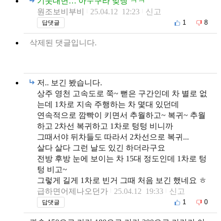
기웃대면… 아ㅜ구라 맞넹 ㅋㅋ
원조보비부비
25.04.12 12:23
신고
1
8
답댓글
삭제된 댓글입니다.
저.. 보긴 봤습니다.
상주 영천 고속도로 쭉~ 뻗은 구간인데 차 별로 없
는데 1차로 지속 주행하는 차 몇대 있던데
연속적으로 깜빡이 키면서 추월하고~ 복귀~ 추월
하고 2차선 복귀하고 1차로 텅텅 비니까
그때서야 뒤차들도 따라서 2차선으로 복귀...
살다 살다 그런 날도 있긴 하더라구요
전방 후방 눈에 보이는 차 15대 정도인데 1차로 텅
텅 비고~
그렇게 길게 1차로 빈거 그때 처음 보긴 했네요 ㅎ
급하면어제나오던가
25.04.12 19:33
신고
1
0
답댓글