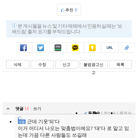
추천
0
본 게시물을 뉴스 및 기타 매체에서 인용하실 때는 '보
배드림' 출처 표기를 부탁드립니다
페북
트윗
밴드
카톡
카스
복사
스크랩
삭제
수정
신고
불법광고신
목록
고
댓글
14
쓰기
등록순
최신순
추천순
근데 기웃'되'다
베플
이거 어디서 나오는 맞춤법이에요? '대'다 로 알고 있
는데 가끔 다른 사람들도 쓰길래