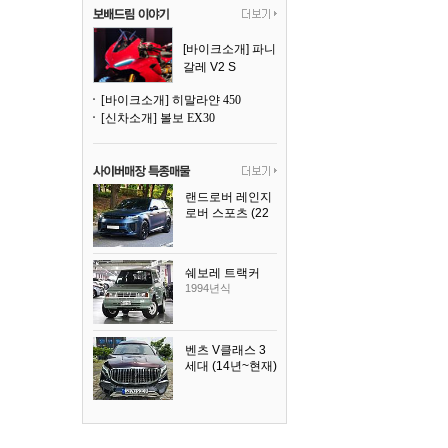
[바이크소개] 파니
갈레 V2 S
[바이크소개] 히말라얀 450
[신차소개] 볼보 EX30
랜드로버 레인지
로버 스포츠 (22
년~현재)
2025년식
쉐보레 트랙커
1994년식
벤츠 V클래스 3
세대 (14년~현재)
2023년식