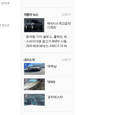
맨위로
제네시스 최고급 전
기 SUV
곧 베일을 벗는다
중국형 기아 셀토스, 출력도 세지고 27인치 초대형 디스플레이까지
스파이더맨 광고가 BMW 시동화면을 점령하다, 오너들은 불만
2026 메르세데스-AMG E 53 하이브리드 왜건 시승기
매력남
lglglg
경차에스틱