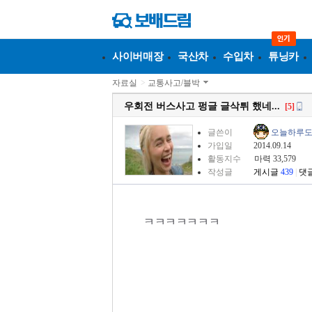
사이버매장
국산차
수입차
튜닝카
자료실
>
교통사고/블박
우회전 버스사고 펑글 글삭튀 했네...
[5]
글쓴이
오늘하루
가입일
2014.09.14
활동지수
마력 33,579
작성글
게시글
439
|
댓
ㅋㅋㅋㅋㅋㅋㅋ