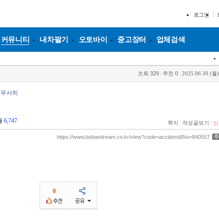
로그인
커뮤니티
내차팔기
오토바이
중고장터
업체검색
조회
329
|
추천
0
|
2025.06.30 (월)
도무사히
글
6,747
|
|
쪽지
작성글보기
신
https://www.bobaedream.co.kr/view?code=accident&No=840557
0