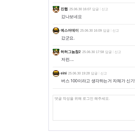
진햅
25.06.30 16:07
답글
신고
갔나보네요
예스어데이
25.06.30 16:09
답글
신고
갔군요.
허허그놈참2
25.06.30 17:58
답글
신고
저런....
eini
25.06.30 19:28
답글
신고
버스 100이라고 생각하는거 자체가 신