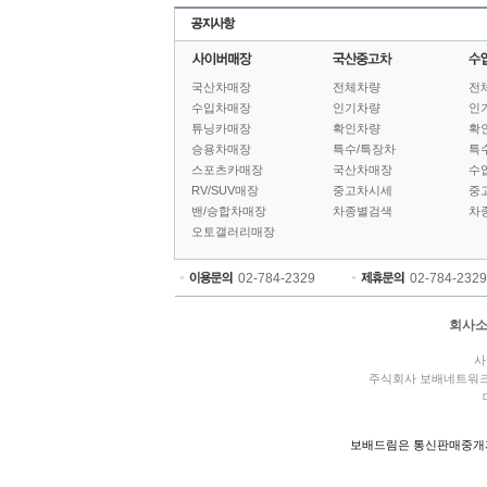
국산차매장
전체차량
전
수입차매장
인기차량
인
튜닝카매장
확인차량
확
승용차매장
특수/특장차
특
스포츠카매장
국산차매장
수
RV/SUV매장
중고차시세
중
밴/승합차매장
차종별검색
차
오토갤러리매장
02-784-2329
02-784-2329
회사
사
주식회사 보배네트워
보배드림은 통신판매중개자