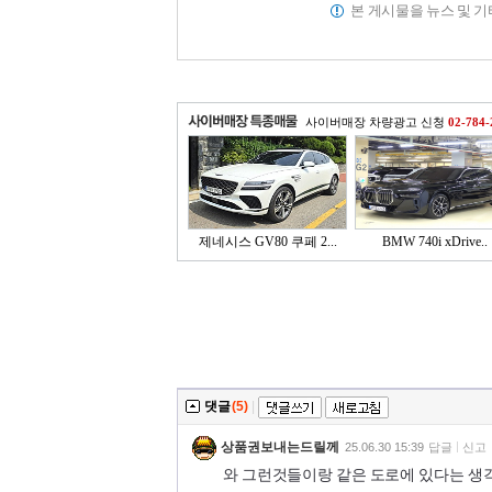
본 게시물을 뉴스 및 
사이버매장 차량광고 신청
02-784-
제네시스 GV80 쿠페 2...
BMW 740i xDrive..
댓글
(5)
|
상품권보내는드릴께
25.06.30 15:39
답글
신고
와 그런것들이랑 같은 도로에 있다는 생