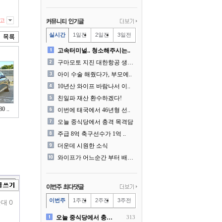
고
실시간
1일전
2일전
3일전
고속터미널.. 청소해주시는..
구마모토 지진 대한항공 생수..
아이 수술 해줬다가, 부모에..
10년산 와이프 바람나서 이..
친일파 재산 환수하겠다!
 ..
이번에 태국에서 46년형 선..
오늘 중식당에서 충격 목격담
주급 8억 축구선수가 1억 ..
더운데 시원한 소식
와이프가 어느순간 부터 배달..
이번주
1주전
2주전
3주전
대 0
오늘 중식당에서 충격 목격담
313