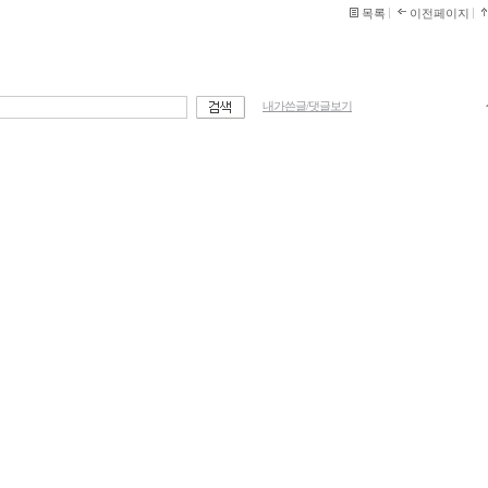
목록
이전페이지
내가쓴글/댓글보기