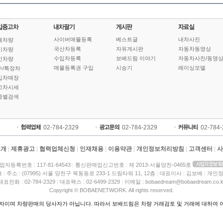
사이버매물등록
베스트글
내차사진
체차량
국산차등록
자유게시판
자동차동영상
기차량
수입차등록
보배드림 이야기
자동차사진/동영
인차량
매물등록권 구입
시승기
레이싱모델
수/특장차
입차매장
고차시세
종별검색
02-784-2329
02-784-2329
02-784
소개
|
제휴광고
|
협력업체신청
|
인재채용
|
이용약관
|
개인정보처리방침
|
고객센터
|
사
업자등록번호 : 117-81-64543
|
통신판매업신고번호 : 제 2013-서울양천-0465호
크
|
주소 : (07995) 서울 양천구 목동동로 233-1 드림타워 11, 12층
|
대표이사 : 김보배
|
개인정
대표전화 : 02-784-2329
|
대표팩스 : 02-6499-2329
|
이메일 : bobaedream@bobaedream.co.k
Copyright © BOBAENETWORK. All rights reserved.
이며 차량판매의 당사자가 아닙니다. 따라서 보배드림은 차량 거래검토 및 거래에 대하여 어