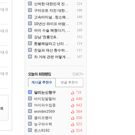
신박한 대한민국 진상 근황
224
대 0
구마모토 지진 대한항공 생수..
188
고속터미널.. 청소해주시는..
188
10년산 와이프 바람나서 이..
170
대 0
아이 수술 해줬다가, 부모에..
169
강남 '천룡인&..
152
환불해달라고 난리 난 미국 ..
124
친일파 재산 환수하겠다!
111
대 0
차 거래 관련 어떻게 대처해..
107
대 0
게시글 추천수
댓글 추천수
달리는신짱구
716
바이킹발할라
449
아이피수집중
442
wonder2569
384
클리프행어
358
농구와수학
322
윈스9192
314