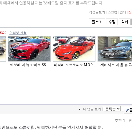
기타 매체에서 인용하실 때는 '보배드림' 출처 표기를 부탁드립니다
작성글보기
|
스크랩
|
인쇄
|
신
2329
인터넷 신청
쉐보레 더 뉴 카마로 SS ..
페라리 포르토피노 M 3.9..
제네시스 더 올 뉴 G80
|
내 댓글 보기
추천 1
반
각만으로도 소름끼침. 펑복하시던 분들 안계셔서 허탈할 뿐.