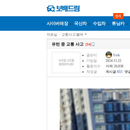
사이버매장
국산차
수입차
튜닝카
자료실
>
교통사고/블박
유턴 중 교통 사고
[14]
글쓴이
York
가입일
2024.11.22
활동지수
마력 20,838
작성글
게시글
653
|
댓