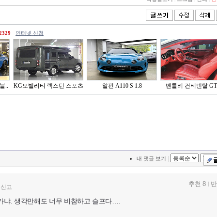
2329
인터넷 신청
블..
KG모빌리티 렉스턴 스포츠
알핀 A110 S 1.8
벤틀리 컨티넨탈 GT 
..
|
내 댓글 보기
추천 8
반
신고
가냐. 생각만해도 너무 비참하고 슬프다….