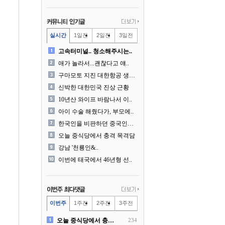
실시간
1일전
2일전
3일전
고속터미널.. 청소해주시는..
애가 놀라서...괜찮다고 얘..
구마모토 지진 대한항공 생수..
신박한 대한민국 진상 근황
10년산 와이프 바람나서 이..
아이 수술 해줬다가, 부모에..
한국인을 비판하던 중국인들의..
오늘 중식당에서 충격 목격담
강남 '천룡인&..
이번에 태국에서 46년형 선..
이번주
1주전
2주전
3주전
오늘 중식당에서 충격 목격담
234