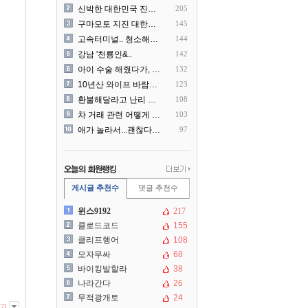
신박한 대한민국 진상 근황
205
구마모토 지진 대한항공 생수..
145
고속터미널.. 청소해주시는..
144
강남 '천룡인&..
142
아이 수술 해줬다가, 부모에..
132
10년산 와이프 바람나서 이..
123
환불해달라고 난리 난 미국 ..
108
차 거래 관련 어떻게 대처해..
103
애가 놀라서...괜찮다고 얘..
97
게시글 추천수
댓글 추천수
윈스9192
217
클로드코드
155
클리프행어
108
모자무싸
68
바이킹발할라
38
나라간다
26
무적광개토
24
고