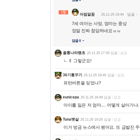
아씹알꿈
답글
25.11.25 19:44
7세 여아는 사망, 엄마는 중상
정말 진짜 참담하네요ㅠㅠ
답글 0
꼴통나라땡초
25.11.25 17:29
답글
신고
ㄴㅔ 그렇군요!
36기통꾸기
25.11.25 18:45
답글
신고
유턴버튼을 잊었나?
eunicepa
25.11.25 18:49
답글
신고
아이를 잃은 저 엄마…. 어떻게 살아가냐
Tuna뱃살
25.11.25 19:25
답글
신고
이거 방금 뉴스에서 봤어요. 또 급발진 주장