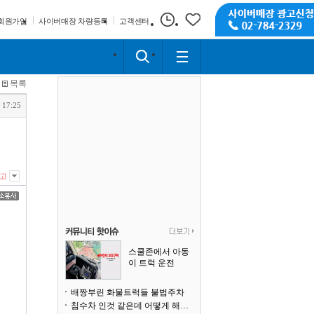
회원가입
사이버매장 차량등록
고객센터
목록
 17:25
고
스쿨존에서 아동
이 트럭 운전
배짱부린 화물트럭들 불법주차
침수차 인것 같은데 어떻게 해야될까요?