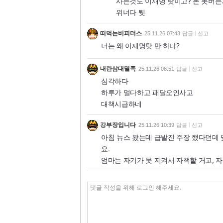
사는것도 이재명 탓이고? 돈 못버는
위너다 퉷
떠먹는비피더스
25.11.26 07:43
답글
신고
너는 왜 이재명탓 만 하냐?
내란삼대멸족
25.11.26 08:51
답글
신고
심각하다
하루가 멀다하고 패달오인사고
대책시급하네
강부장입니다
25.11.26 10:39
답글
신고
아침 뉴스 봤는데 급발진 주장 했다던데 
요.
엄마는 자기가 못 지켜서 자책할 거고, 자