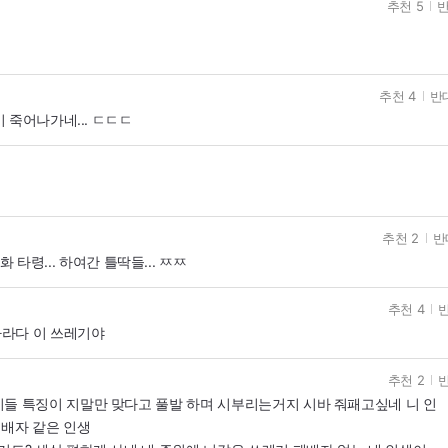
추천 5
반
추천 4
반대
 죽어나가네... ㄷㄷㄷ
추천 2
반
타령... 하여간 틀딱들... ㅉㅉ
추천 4
반
나라다 이 쓰레기야
추천 2
반
들 특징이 지말만 맞다고 풀발 하며 시부리는거지 시바 줘패고싶네 니 인
패배자 같은 인생