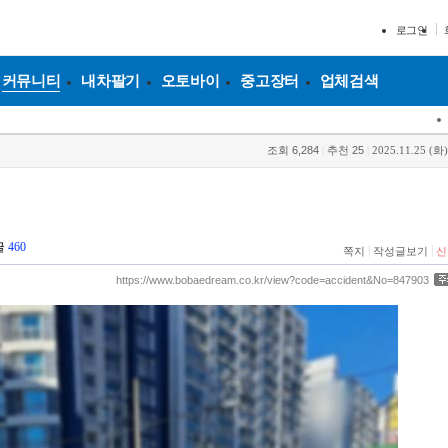
로그인
커뮤니티
내차팔기
오토바이
중고장터
업체검색
조회
6,284
|
추천
25
|
2025.11.25 (화)
글
460
|
|
쪽지
작성글보기
신
https://www.bobaedream.co.kr/view?code=accident&No=847903