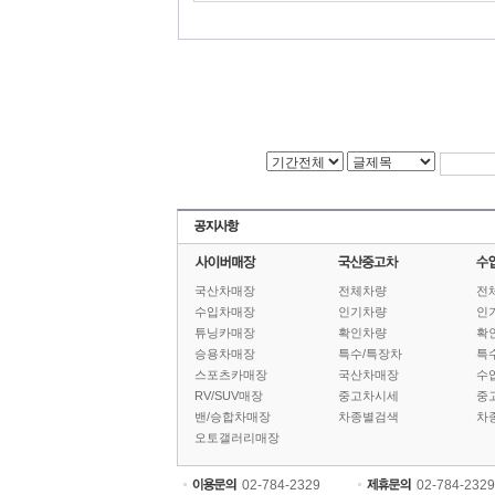
국산차매장
전체차량
전
수입차매장
인기차량
인
튜닝카매장
확인차량
확
승용차매장
특수/특장차
특
스포츠카매장
국산차매장
수
RV/SUV매장
중고차시세
중
밴/승합차매장
차종별검색
차
오토갤러리매장
02-784-2329
02-784-2329