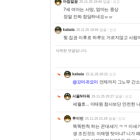
아씹알꿈
25.11.25 19:44
답글
신고
7세 여아는 사망, 엄마는 중상
정말 진짜 참담하네요ㅠㅠ
kabala
25.11.25 19:55
답글
신고
찢 집권 이후로 하루도 거르지않고 사람이
삭제된 댓글입니다.
kabala
25.11.25 20:22
신고
@꼬마귀요미
언제까지 그노무 간소화 
서울N타워
25.11.25 20:27
답글
신고
세월호... 이태원 참사보단 안전한 
루이빈
25.11.25 21:29
답글
신고
똑똑한척 하는 꼰대새기 ㅋㅋ 이새기
생 조진것도 이재명 탓이냐? 니가 