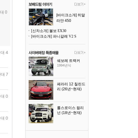
대 0
[바이크소개] 히말
라얀 450
[신차소개] 볼보 EX30
[바이크소개] 파니갈레 V2 S
대 4
쉐보레 트랙커
1994년식
대 7
페라리 12 칠린드
리 (26년~현재)
2025년식
대 0
롤스로이스 컬리
넌 (18년~현재)
2023년식
대 0