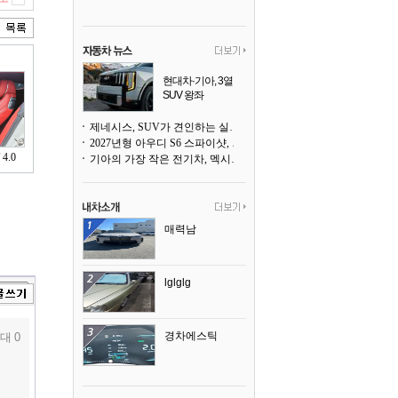
현대차·기아, 3열
SUV 왕좌
포드·GM에서 빼앗
아 올까
제네시스, SUV가 견인하는 실적 속 세단도 만만치 않은 저력
2027년형 아우디 S6 스파이샷, 드리프트 준비 완료
4.0
기아의 가장 작은 전기차, 멕시코에서 생산된다
매력남
lglglg
경차에스틱
대 0