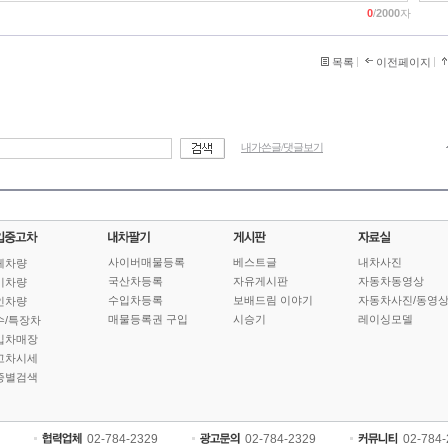
0
/
2000
자
목록
이전페이지
내가쓴글/댓글보기
사이버매물등록
베스트글
내차사진
체차량
국산차등록
자유게시판
자동차동영상
기차량
수입차등록
보배드림 이야기
자동차사진/동영
인차량
매물등록권 구입
시승기
레이싱모델
수/특장차
입차매장
고차시세
종별검색
02-784-2329
02-784-2329
02-784