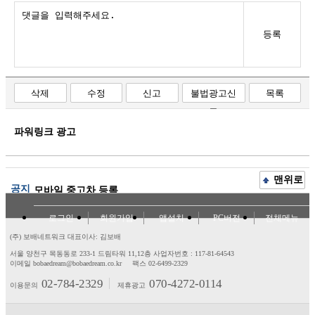
등록
삭제
수정
신고
불법광고신
목록
고
파워링크 광고
맨위로
공지
모바일 중고차 등록
로그인
회원가입
앱설치
PC버전
전체메뉴
(주) 보배네트워크 대표이사: 김보배
서울 양천구 목동동로 233-1 드림타워 11,12층
사업자번호 : 117-81-64543
이메일 bobaedream@bobaedream.co.kr
팩스 02-6499-2329
02-784-2329
070-4272-0114
이용문의
제휴광고