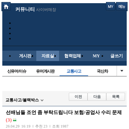
커뮤니티
사이버매장
게시판
자료실
협력업체
MY
글쓰기
신유머/이슈
유머게시판
교통사고
국산차
수입차
내차사진
직찍/특종
자동차사진
후방주의방
레이싱모델
자유사진
군사/무기
이전
다음
목록
교통사고/블랙박스
트럭/버스
항공/해운/철도
올드카/추억
오토바이
선배님들 조언 좀 부탁드립니다 보험/공업사 수리 문제
장착시공사진
(3)
26.04.29 16:19
추천 23
조회 1987