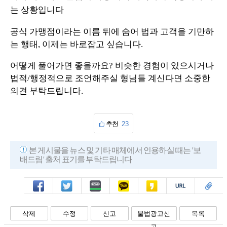
는 상황입니다
공식 가맹점이라는 이름 뒤에 숨어 법과 고객을 기만하
는 행태, 이제는 바로잡고 싶습니다.
어떻게 풀어가면 좋을까요?
비슷한 경험이 있으시거나
법적/행정적으로 조언해주실 형님들 계신다면 소중한
의견 부탁드립니다.
추천
23
본 게시물을 뉴스 및 기타 매체에서 인용하실 때는 '보
배드림' 출처 표기를 부탁드립니다
페북
트윗
밴드
카톡
카스
복사
스크랩
삭제
수정
신고
불법광고신
목록
고