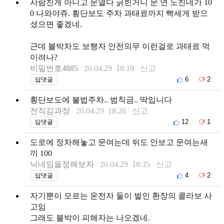
사람친게 아니고 문열다 긁힌거니 문 연 노친네가 10
0 나와야쥬. 횡단보도 주차 과태료까지 빡세게 받으
셨으면 좋겠네.
근데 블박차도 보행자 안전의무 이런걸로 과태료 먹
이려나?
비밀번호4885
26.04.29 18:19
신고
6
2
답댓글
횡단보도에 불법주차.. 범칙금.. 딱입니다
전직김과장
26.04.29 18:26
신고
12
1
답댓글
도로에 정차해놓고 문여는데 뒤도 안보고 문여는새
끼 100
닉네임을정해보자
26.04.29 18:35
신고
4
2
답댓글
자기뿐이 모르는 운전자 둘이 벌인 환장의 콜라보 사
고임
그래도 블박이 피해자는 나오겠네.