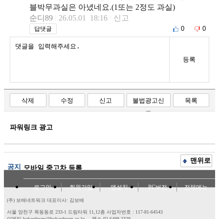
블박무과실은 아녔네요.(1또는 2정도 과실)
순디89
26.05.01 18:16
신고
0
0
답댓글
등록
삭제
수정
신고
불법광고신
목록
고
파워링크 광고
맨위로
공지
모바일 중고차 등록
로그인
회원가입
앱설치
PC버전
전체메뉴
(주) 보배네트워크 대표이사: 김보배
서울 양천구 목동동로 233-1 드림타워 11,12층
사업자번호 : 117-81-64543
이메일 bobaedream@bobaedream.co.kr
팩스 02-6499-2329