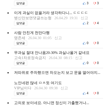
3
3
답댓글
이게 과실이 없을거라 생각하다니... ㄷㄷㄷㄷ
병신만보면댓글쓰는형
26.04.29 19:31
신고
2
4
답댓글
사람 안친게 천만다행
명존세
26.04.30 01:05
신고
0
0
답댓글
무과실 절대 안나옴20-30% 과실나올거 같네요
고속1차로정속금지
26.04.30 08:15
신고
0
0
답댓글
저따위로 주차했으면 차오는지 보고 문을 열어야지...
노인네편 많네 ㅁㅊ듯 여기도
VIP님이다
26.04.30 09:38
신고
4
0
답댓글
고의로 보이네요. 아니면 정신이 가출했거나...