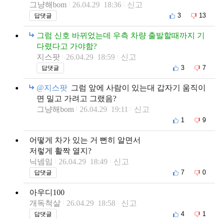
그냥해bom
26.04.29 18:36
신고
3
13
답댓글
그럼 신호 바뀌었는데 우측 차량 출발할때까지 기
다렸다고 가야함?
지스팟
26.04.29 18:59
신고
3
7
답댓글
@지스팟
그럼 앞에 사람이 있는대 갑자기 움직이
면 밀고 가려고 그랬음?
그냥해bom
26.04.29 19:11
신고
1
9
어떻게 차가 있는 거 뻔히 알면서
저렇게 활짝 열지?
닉넴임
26.04.29 18:49
신고
7
0
답댓글
아우디100
개독척살
26.04.29 18:58
신고
4
1
답댓글