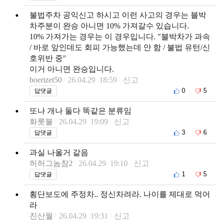
불법주차 공익신고 하시고 이런 사고의 경우는 블박
차주분이 완승 아니면 10% 가져갈수 있습니다.
10% 가져가는 경우는 이 경우입니다. "블박차가 과속
/ 바로 앞인데도 회피 가능했는데 안 함 / 불법 유턴/신
호위반 중"
이거 아니면 완승입니다.
boerizet50
26.04.29 18:59
신고
0
5
답댓글
또나 개나 둘다 똑같은 분류임
화롯불
26.04.29 19:09
신고
3
6
답댓글
과실 나올거 같음
허허그놈참2
26.04.29 19:10
신고
1
5
답댓글
횡단보도에 주정차.. 정신차려라. 나이를 제대로 먹어
라
진산월
26.04.29 19:31
신고