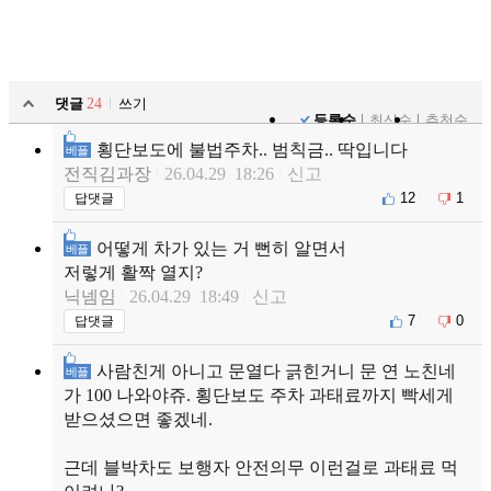
댓글
24
쓰기
등록순
최신순
추천순
횡단보도에 불법주차.. 범칙금.. 딱입니다
베플
전직김과장
26.04.29 18:26
신고
12
1
답댓글
어떻게 차가 있는 거 뻔히 알면서
베플
저렇게 활짝 열지?
닉넴임
26.04.29 18:49
신고
7
0
답댓글
사람친게 아니고 문열다 긁힌거니 문 연 노친네
베플
가 100 나와야쥬. 횡단보도 주차 과태료까지 빡세게
받으셨으면 좋겠네.
근데 블박차도 보행자 안전의무 이런걸로 과태료 먹