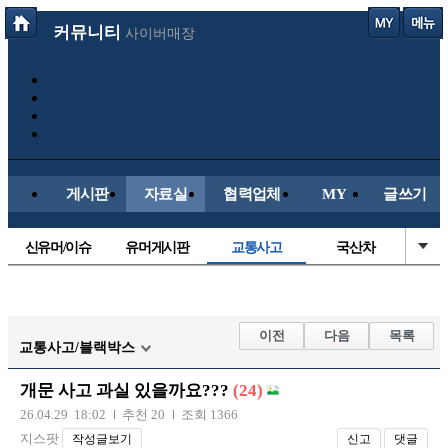
커뮤니티
사이버매장
게시판
자료실
협력업체
MY
글쓰기
신유머/이슈
유머게시판
교통사고
국산차
수입차
내차사진
직찍/특종
자동차사진
후방주의방
레이싱모델
자유사진
군사/무기
이전
다음
목록
교통사고/블랙박스
트럭/버스
항공/해운/철도
올드카/추억
오토바이
개문 사고 과실 있을까요???
(24)
장착시공사진
26.04.29 18:02
추천 20
조회 1366
지스팟
작성글보기
신고
댓글