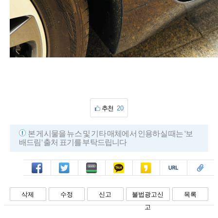
추천
20
본 게시물을 뉴스 및 기타 매체에서 인용하실 때는 '보
배드림' 출처 표기를 부탁드립니다
페북
트윗
밴드
카톡
카스
복사
스크랩
삭제
수정
신고
불법광고신
목록
고