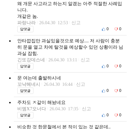
왜 개문 사고라고 하는지 알겠는 아주 적절한 사례입
니다.
개같은 놈.
파랑나라
26.04.30 12:53
신고
0
0
답댓글
안타깝집만 과실있을것으로 예상.... 저 사람이 충분
히 문을 열고 차에 탈것을 예상할수 있던 상황이라 님
과실 잡힘.
긴또강데스네
26.04.30 13:11
신고
0
0
답댓글
문 여는데 출발하시네
꼬냑헤네시
26.04.30 16:44
신고
0
0
답댓글
주차도 ㅈ같이 해놨네요
비엠X7오너다
26.04.30 17:35
신고
0
0
답댓글
비슷한 것 한문철에서 본 적이 있는 것 같은데..