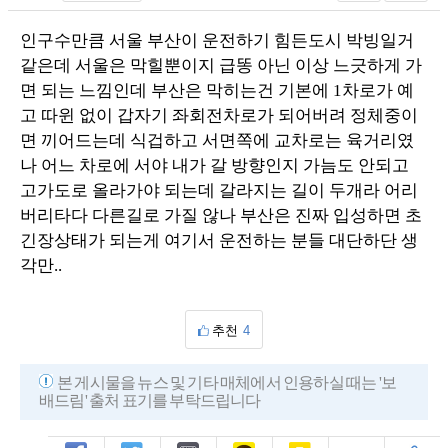
인구수만큼 서울 부산이 운전하기 힘든도시 박빙일거
같은데 서울은 막힐뿐이지 급똥 아닌 이상 느긋하게 가
면 되는 느낌인데 부산은 막히는건 기본에 1차로가 예
고 따윈 없이 갑자기 좌회전차로가 되어버려 정체중이
면 끼어드는데 식겁하고 서면쪽에 교차로는 육거리였
나 어느 차로에 서야 내가 갈 방향인지 가늠도 안되고
고가도로 올라가야 되는데 갈라지는 길이 두개라 어리
버리타다 다른길로 가질 않나 부산은 진짜 입성하면 초
긴장상태가 되는게 여기서 운전하는 분들 대단하단 생
각만..
추천
4
본 게시물을 뉴스 및 기타 매체에서 인용하실 때는 '보
배드림' 출처 표기를 부탁드립니다