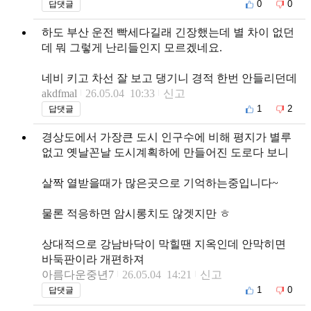
0
0
답댓글
하도 부산 운전 빡세다길래 긴장했는데 별 차이 없던
데 뭐 그렇게 난리들인지 모르겠네요.
네비 키고 차선 잘 보고 댕기니 경적 한번 안들리던데
akdfmal
26.05.04 10:33
신고
1
2
답댓글
경상도에서 가장큰 도시 인구수에 비해 평지가 별루
없고 옛날꼰날 도시계획하에 만들어진 도로다 보니
살짝 열받을때가 많은곳으로 기억하는중입니다~
물론 적응하면 암시롱치도 않겟지만 ㅎ
상대적으로 강남바닥이 막힐땐 지옥인데 안막히면
바둑판이라 개편하져
아름다운중년7
26.05.04 14:21
신고
1
0
답댓글