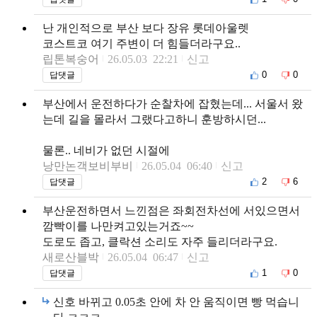
난 개인적으로 부산 보다 장유 롯데아울렛
코스트코 여기 주변이 더 힘들더라구요..
립톤복숭어
26.05.03 22:21
신고
0
0
답댓글
부산에서 운전하다가 순찰차에 잡혔는데... 서울서 왔
는데 길을 몰라서 그랬다고하니 훈방하시던...
물론.. 네비가 없던 시절에
낭만논객보비부비
26.05.04 06:40
신고
2
6
답댓글
부산운전하면서 느낀점은 좌회전차선에 서있으면서
깜빡이를 나만켜고있는거죠~~
도로도 좁고, 클락션 소리도 자주 들리더라구요.
새로산블박
26.05.04 06:47
신고
1
0
답댓글
신호 바뀌고 0.05초 안에 차 안 움직이면 빵 먹습니