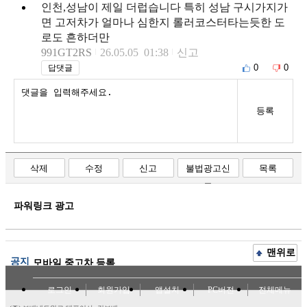
인천,성남이 제일 더럽습니다 특히 성남 구시가지가
면 고저차가 얼마나 심한지 롤러코스터타는듯한 도
로도 흔하더만
991GT2RS
26.05.05 01:38
신고
0
0
답댓글
등록
삭제
수정
신고
불법광고신
목록
고
파워링크 광고
맨위로
공지
모바일 중고차 등록
로그인
회원가입
앱설치
PC버전
전체메뉴