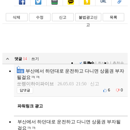
페북
트윗
밴드
카톡
카스
복사
스크랩
삭제
수정
신고
불법광고신
목록
고
댓글
14
쓰기
등록순
최신순
추천순
부산에서 하던대로 운전하고 다니면 상품권 부자
베플
될걸요ㅋㅋ
쏘렝이하이파이브
26.05.03 21:50
신고
6
0
답댓글
파워링크 광고
부산에서 하던대로 운전하고 다니면 상품권 부자될
걸요ㅋㅋ