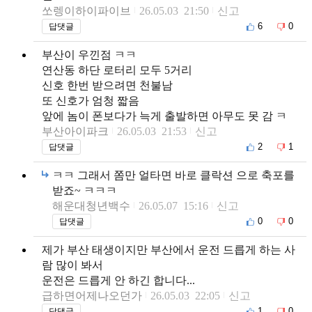
쏘렝이하이파이브
26.05.03 21:50
신고
6
0
답댓글
부산이 우낀점 ㅋㅋ
연산동 하단 로터리 모두 5거리
신호 한번 받으려면 천불남
또 신호가 엄청 짧음
앞에 놈이 폰보다가 늑게 출발하면 아무도 못 감 ㅋ
부산아이파크
26.05.03 21:53
신고
2
1
답댓글
ㅋㅋ 그래서 쫌만 얼타면 바로 클락션 으로 축포를
받죠~ ㅋㅋㅋ
해운대청년백수
26.05.07 15:16
신고
0
0
답댓글
제가 부산 태생이지만 부산에서 운전 드릅게 하는 사
람 많이 봐서
운전은 드릅게 안 하긴 합니다...
급하면어제나오던가
26.05.03 22:05
신고
1
0
답댓글