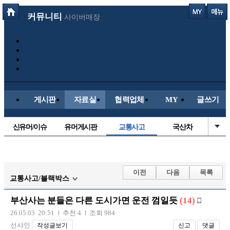
커뮤니티
사이버매장
게시판
자료실
협력업체
MY
글쓰기
신유머/이슈
유머게시판
교통사고
국산차
수입차
내차사진
직찍/특종
자동차사진
후방주의방
레이싱모델
자유사진
군사/무기
이전
다음
목록
교통사고/블랙박스
트럭/버스
항공/해운/철도
올드카/추억
오토바이
부산사는 분들은 다른 도시가면 운전 껌일듯
(14)
장착시공사진
26.05.03 20:51
추천 4
조회 984
선샤인
작성글보기
신고
댓글