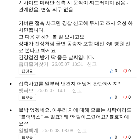
2. 사이드 미러만 접촉 시 문짝이 찌그러지지 않음 -
관계없음, 변상 의무 없음
가벼운 접촉 사고면 경찰 신고해 두시고 조사 요청 하
시면됩니다.
그 다음 편하게 볼 일 보시고요
상대가 진상처럼 굴면 동승자 포함 대인 3명 병원 진
료 본다고 하세요
건강검진 받기 딱 좋은 날씨입니다.
홈피즐겨찾기
26.05.07 13:31
신고
0
0
답댓글
접촉사고를 일부러 낸건지 어떻게 판단하시져?
펫러브
26.05.07 14:11
신고
0
0
답댓글
블박 없겠네요. 아무리 차에 대해 모르는 사람이라도
"블랙박스" 는 알죠? 왜 안 달아드렸어요? 뷸효자예
요??
일벌백계
26.05.08 08:08
신고
0
0
답댓글