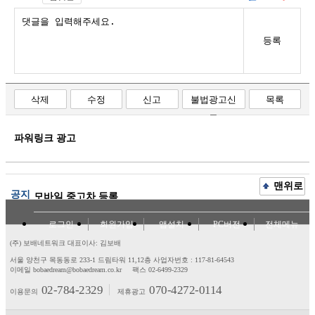
등록
삭제
수정
신고
불법광고신
목록
고
파워링크 광고
맨위로
공지
모바일 중고차 등록
로그인
회원가입
앱설치
PC버전
전체메뉴
(주) 보배네트워크 대표이사: 김보배
서울 양천구 목동동로 233-1 드림타워 11,12층
사업자번호 : 117-81-64543
이메일 bobaedream@bobaedream.co.kr
팩스 02-6499-2329
02-784-2329
070-4272-0114
이용문의
제휴광고