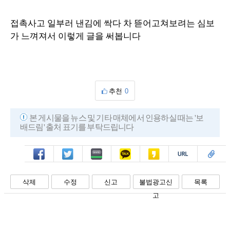
접촉사고 일부러 낸김에 싹다 차 뜯어고쳐보려는 심보
가 느껴져서 이렇게 글을 써봅니다
추천
0
본 게시물을 뉴스 및 기타 매체에서 인용하실 때는 '보
배드림' 출처 표기를 부탁드립니다
페북
트윗
밴드
카톡
카스
복사
스크랩
삭제
수정
신고
불법광고신
목록
고