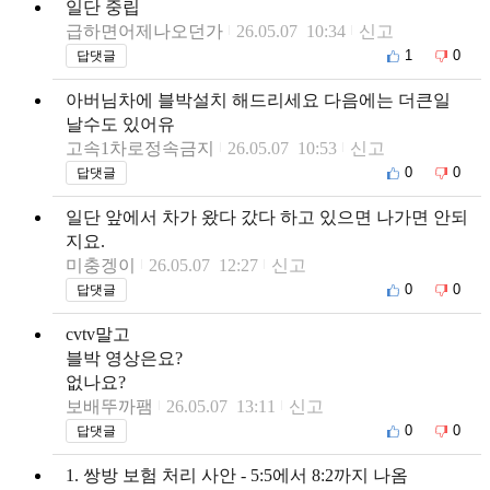
일단 중립
급하면어제나오던가
26.05.07 10:34
신고
1
0
답댓글
아버님차에 블박설치 해드리세요 다음에는 더큰일
날수도 있어유
고속1차로정속금지
26.05.07 10:53
신고
0
0
답댓글
일단 앞에서 차가 왔다 갔다 하고 있으면 나가면 안되
지요.
미충겡이
26.05.07 12:27
신고
0
0
답댓글
cvtv말고
블박 영상은요?
없나요?
보배뚜까팸
26.05.07 13:11
신고
0
0
답댓글
1. 쌍방 보험 처리 사안 - 5:5에서 8:2까지 나옴