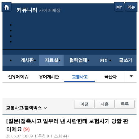
커뮤니티
사이버매장
게시판
자료실
협력업체
MY
글쓰기
신유머/이슈
유머게시판
교통사고
국산차
수입차
내차사진
직찍/특종
자동차사진
후방주의방
레이싱모델
자유사진
군사/무기
이전
다음
목록
교통사고/블랙박스
트럭/버스
항공/해운/철도
올드카/추억
오토바이
[질문]접촉사고 일부러 낸 사람한테 보험사기 당할 판
장착시공사진
이에요
(9)
26.05.07 10:09
추천 0
조회 447