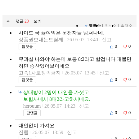
댓글
20
쓰기
등록순
최신순
추천순
사이드 국 끓여먹은 운전자들 넘쳐나네.
상품권보내는드릴께
26.05.07 13:40
신고
0
0
답댓글
무과실 나와야 하는데 보통 8:2라고 할겁니다 대물만
하면 승산있어보이네요
고속1차로정속금지
26.05.07 13:45
신고
0
0
답댓글
상대방이 2명이 대인을 가셧고
보험사네서 8대2라고하시네요.
herouum
26.05.07 14:23
신고
0
0
답댓글
대인없이 가셔요
진햅
26.05.07 13:59
신고