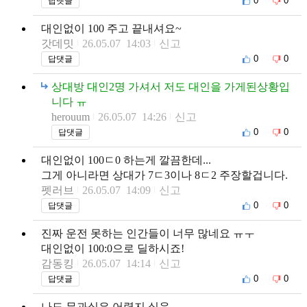
0
0
답댓글
대인없이 100 주고 끝내셔요~
갓데밋
26.05.07 14:03
신고
0
0
답댓글
상대방 대인2명 가셔서 저도 대인을 가게된상황입
니다 ㅠ
herouum
26.05.07 14:26
신고
0
0
답댓글
대인없이 100ㄷ0 하는게 깔끔한데...
그게 아니라면 상대가 7ㄷ3이나 8ㄷ2 주장할겁니다.
펫러브
26.05.07 14:09
신고
0
0
답댓글
진짜 운전 못하는 인간들이 너무 많네요 ㅠㅜ
대인없이 100:0으로 딜하시죠!
감동킹
26.05.07 14:14
신고
0
0
답댓글
나도 무과실은 어렵지 싶음...