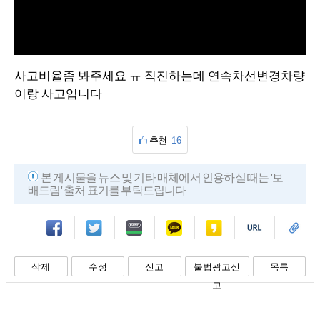
V
i
사고비율좀 봐주세요 ㅠ 직진하는데 연속차선변경차량
d
이랑 사고입니다
e
추천
16
o
본 게시물을 뉴스 및 기타 매체에서 인용하실 때는 '보
배드림' 출처 표기를 부탁드립니다
페북
트윗
밴드
카톡
카스
복사
스크랩
삭제
수정
신고
불법광고신
목록
고