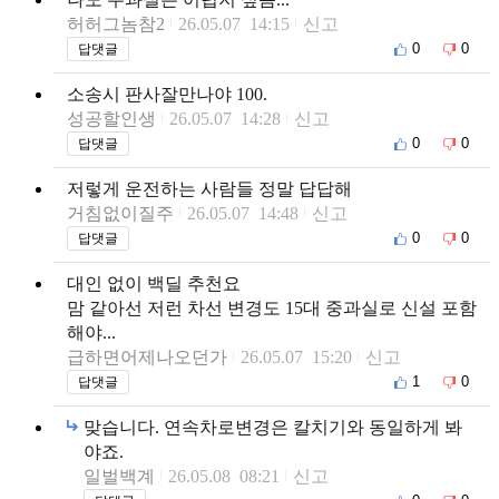
허허그놈참2
26.05.07 14:15
신고
0
0
답댓글
소송시 판사잘만나야 100.
성공할인생
26.05.07 14:28
신고
0
0
답댓글
저렇게 운전하는 사람들 정말 답답해
거침없이질주
26.05.07 14:48
신고
0
0
답댓글
대인 없이 백딜 추천요
맘 같아선 저런 차선 변경도 15대 중과실로 신설 포함
해야...
급하면어제나오던가
26.05.07 15:20
신고
1
0
답댓글
맞습니다. 연속차로변경은 칼치기와 동일하게 봐
야죠.
일벌백계
26.05.08 08:21
신고