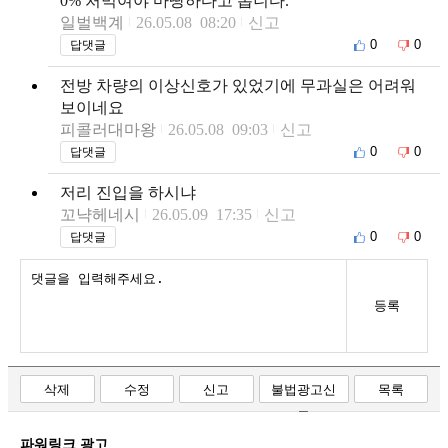
0% 처먹여야 마땅하다고 봅니다.
일벌백계
26.05.08 08:20
신고
0
0
답댓글
전방 차량의 이상신호가 있었기에 무과실은 어려워
보이네요
피콜러대마왕
26.05.08 09:03
신고
0
0
답댓글
저리 진입을 하시냐
꼬냑헤네시
26.05.09 17:35
신고
0
0
답댓글
등록
삭제
수정
신고
불법광고신
목록
고
파워링크 광고