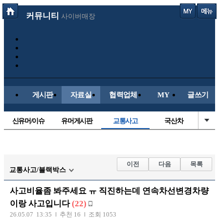
커뮤니티
사이버매장
게시판
자료실
협력업체
MY
글쓰기
신유머/이슈
유머게시판
교통사고
국산차
수입차
내차사진
직찍/특종
자동차사진
후방주의방
레이싱모델
자유사진
군사/무기
이전
다음
목록
교통사고/블랙박스
트럭/버스
항공/해운/철도
올드카/추억
오토바이
사고비율좀 봐주세요 ㅠ 직진하는데 연속차선변경차량
장착시공사진
이랑 사고입니다
(22)
26.05.07 13:35
추천 16
조회 1053