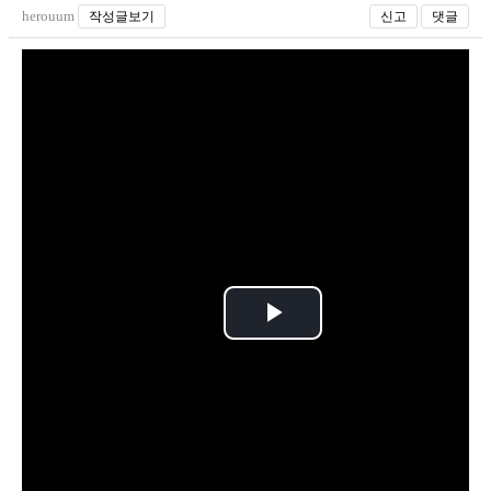
herouum
작성글보기
신고
댓글
P
l
a
y