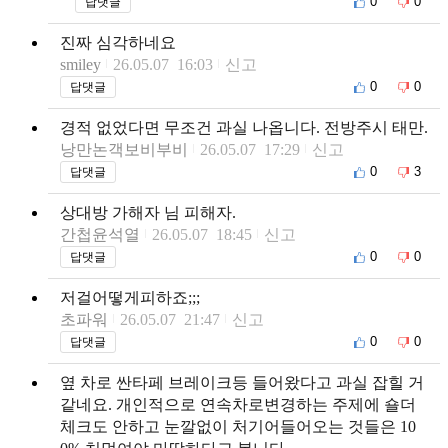
0
0
답댓글
진짜 심각하네요
smiley
26.05.07 16:03
신고
0
0
답댓글
경적 없었다면 무조건 과실 나옵니다. 전방주시 태만.
낭만논객보비부비
26.05.07 17:29
신고
0
3
답댓글
상대방 가해자 님 피해자.
간첩윤석열
26.05.07 18:45
신고
0
0
답댓글
저걸어떻게피하죠;;;
초파워
26.05.07 21:47
신고
0
0
답댓글
옆 차로 싼타페 브레이크등 들어왔다고 과실 잡힐 거
같네요. 개인적으로 연속차로변경하는 주제에 숄더
체크도 안하고 눈깔없이 처기어들어오는 것들은 10