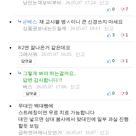
낭만논객보비부비
26.05.07 17:24
신고
0
7
@베스
쟤 교사블 병ㅅ이니 큰 신경쓰지 마세요
상품권보내는드릴께
26.05.07 18:11
신고
3
1
8:2면 잘나온거 같은데요
그래서뭐
26.05.07 16:05
신고
0
1
답댓글
그렇게 봐야 하는걸까요..
답변 감사합니다 !!
베스
26.05.07 17:06
신고
0
0
답댓글
무대인 백대빵에
스트레칭이면 무료 치료 가능합니다
대인 넣으면 상대 봄사에서 맞대인에 일부 과실 진행
할듯 보임
급하면어제나오던가
26.05.07 16:07
신고