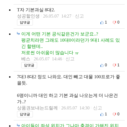
T자 기본과실 8대2.
성공할인생
26.05.07 14:27
신고
1
0
답댓글
이게 어떤 기본 공식같은건가 보군요..?
평균치라면 그래도 10대0이라던가 9대1 사례도 있
긴 할텐데..
저로썬 아쉬움이 많습니다 ㅠ
베스
26.05.07 14:46
신고
0
1
답댓글
7대3 8대2 정도 나와요. 대인 빼고 대물 100프로가 좋
을듯.
6명이니까 대인 하고 기본 과실 나오는게 더 나은건
가..?
상품권보내는드릴께
26.05.07 14:30
신고
1
0
답댓글
아이들이 좌석 위치가 그나마 충격이 가해진 위치