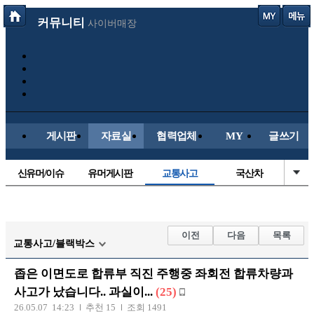
커뮤니티
사이버매장
게시판
자료실
협력업체
MY
글쓰기
신유머/이슈
유머게시판
교통사고
국산차
수입차
내차사진
직찍/특종
자동차사진
후방주의방
레이싱모델
자유사진
군사/무기
이전
다음
목록
교통사고/블랙박스
트럭/버스
항공/해운/철도
올드카/추억
오토바이
좁은 이면도로 합류부 직진 주행중 좌회전 합류차량과
장착시공사진
사고가 났습니다.. 과실이...
(25)
26.05.07 14:23
추천 15
조회 1491