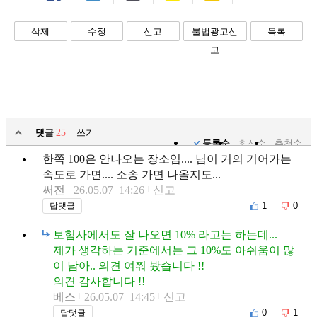
페북
트윗
밴드
카톡
카스
복사
스크랩
삭제
수정
신고
불법광고신
목록
고
댓글
25
쓰기
등록순
최신순
추천순
한쪽 100은 안나오는 장소임.... 님이 거의 기어가는
속도로 가면.... 소송 가면 나올지도...
써전
26.05.07 14:26
신고
1
0
답댓글
보험사에서도 잘 나오면 10% 라고는 하는데...
제가 생각하는 기준에서는 그 10%도 아쉬움이 많
이 남아.. 의견 여쭤 봤습니다 !!
의견 감사합니다 !!
베스
26.05.07 14:45
신고
0
1
답댓글