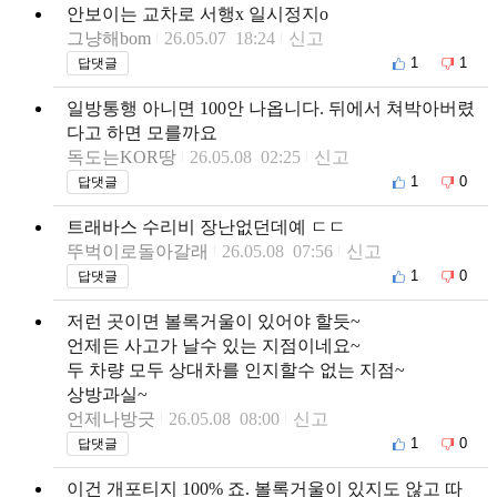
안보이는 교차로 서행x 일시정지o
그냥해bom
26.05.07 18:24
신고
1
1
답댓글
일방통행 아니면 100안 나옵니다. 뒤에서 쳐박아버렸
다고 하면 모를까요
독도는KOR땅
26.05.08 02:25
신고
1
0
답댓글
트래바스 수리비 장난없던데예 ㄷㄷ
뚜벅이로돌아갈래
26.05.08 07:56
신고
1
0
답댓글
저런 곳이면 볼록거울이 있어야 할듯~
언제든 사고가 날수 있는 지점이네요~
두 차량 모두 상대차를 인지할수 없는 지점~
상방과실~
언제나방긋
26.05.08 08:00
신고
1
0
답댓글
이건 개포티지 100% 죠. 볼록거울이 있지도 않고 따