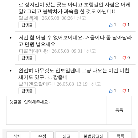
로 정지선이 있는 곳도 아니고 초행길인 사람은 어케
앎? 그리고 블박차가 과속을 한 것도 아닌데!!
일벌백계
26.05.08 08:26
신고
1
1
답댓글
저긴 참 어쩔 수 없어보이네요. 거울이나 좀 달아달라
고 민원 넣으세요
피콜러대마왕
26.05.08 09:01
신고
1
0
답댓글
완전히 아무것도 안보일텐데 그냥 나오는 이런 미친
새기도 있구나.. 깡좋네
발기엔오랄메디
26.05.08 13:19
신고
1
1
답댓글
등록
삭제
수정
신고
불법광고신
목록