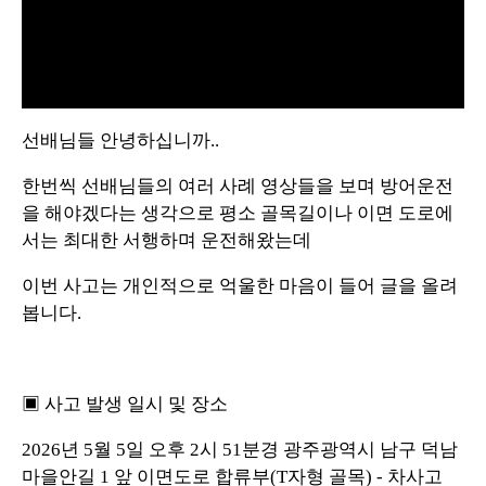
L
U
o
n
a
m
d
u
선배님들 안녕하십니까..
e
t
d
e
:
1
한번씩 선배님들의 여러 사례 영상들을 보며 방어운전
0
0
.
을 해야겠다는 생각으로 평소 골목길이나 이면 도로에
0
0
서는 최대한 서행하며 운전해왔는데
%
이번 사고는 개인적으로 억울한 마음이 들어 글을 올려
봅니다.
▣ 사고 발생 일시 및 장소
2026년 5월 5일 오후 2시 51분경 광주광역시 남구 덕남
마을안길 1 앞 이면도로 합류부(T자형 골목) - 차사고