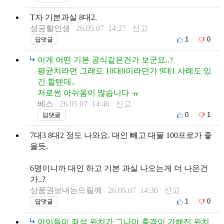
T자 기본과실 8대2.
성공할인생
26.05.07 14:27
신고
1
0
답댓글
이게 어떤 기본 공식같은건가 보군요..?
평균치라면 그래도 10대0이라던가 9대1 사례도 있
긴 할텐데..
저로썬 아쉬움이 많습니다 ㅠ
베스
26.05.07 14:46
신고
0
1
답댓글
7대3 8대2 정도 나와요. 대인 빼고 대물 100프로가 좋
을듯.
6명이니까 대인 하고 기본 과실 나오는게 더 나은건
가..?
상품권보내는드릴께
26.05.07 14:30
신고
1
0
답댓글
아이들이 좌석 위치가 그나마 충격이 가해진 위치