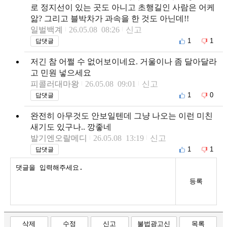
로 정지선이 있는 곳도 아니고 초행길인 사람은 어케
앎? 그리고 블박차가 과속을 한 것도 아닌데!!
일벌백계
26.05.08 08:26
신고
1
1
답댓글
저긴 참 어쩔 수 없어보이네요. 거울이나 좀 달아달라
고 민원 넣으세요
피콜러대마왕
26.05.08 09:01
신고
1
0
답댓글
완전히 아무것도 안보일텐데 그냥 나오는 이런 미친
새기도 있구나.. 깡좋네
발기엔오랄메디
26.05.08 13:19
신고
1
1
답댓글
등록
삭제
수정
신고
불법광고신
목록