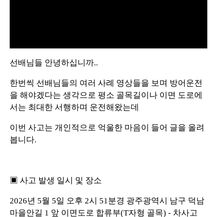
L
U
o
n
a
m
d
u
선배님들 안녕하십니까..
e
t
d
e
:
1
한번씩 선배님들의 여러 사례 영상들을 보며 방어운전
0
0
.
을 해야겠다는 생각으로 평소 골목길이나 이면 도로에
0
0
서는 최대한 서행하며 운전해왔는데
%
이번 사고는 개인적으로 억울한 마음이 들어 글을 올려
봅니다.
▣ 사고 발생 일시 및 장소
2026년 5월 5일 오후 2시 51분경 광주광역시 남구 덕남
마을안길 1 앞 이면도로 합류부(T자형 골목) - 차사고