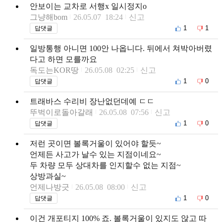
안보이는 교차로 서행x 일시정지o
그냥해bom
26.05.07 18:24
신고
1
1
답댓글
일방통행 아니면 100안 나옵니다. 뒤에서 쳐박아버렸
다고 하면 모를까요
독도는KOR땅
26.05.08 02:25
신고
1
0
답댓글
트래바스 수리비 장난없던데예 ㄷㄷ
뚜벅이로돌아갈래
26.05.08 07:56
신고
1
0
답댓글
저런 곳이면 볼록거울이 있어야 할듯~
언제든 사고가 날수 있는 지점이네요~
두 차량 모두 상대차를 인지할수 없는 지점~
상방과실~
언제나방긋
26.05.08 08:00
신고
1
0
답댓글
이건 개포티지 100% 죠. 볼록거울이 있지도 않고 따