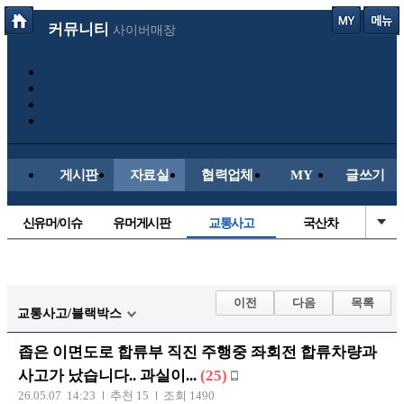
커뮤니티
사이버매장
게시판
자료실
협력업체
MY
글쓰기
신유머/이슈
유머게시판
교통사고
국산차
수입차
내차사진
직찍/특종
자동차사진
후방주의방
레이싱모델
자유사진
군사/무기
이전
다음
목록
교통사고/블랙박스
트럭/버스
항공/해운/철도
올드카/추억
오토바이
좁은 이면도로 합류부 직진 주행중 좌회전 합류차량과
장착시공사진
사고가 났습니다.. 과실이...
(25)
26.05.07 14:23
추천 15
조회 1490