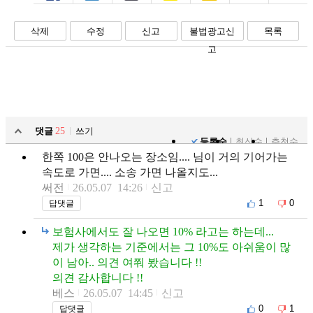
페북
트윗
밴드
카톡
카스
복사
스크랩
삭제
수정
신고
불법광고신
목록
고
댓글
25
쓰기
등록순
최신순
추천순
한쪽 100은 안나오는 장소임.... 님이 거의 기어가는
속도로 가면.... 소송 가면 나올지도...
써전
26.05.07 14:26
신고
1
0
답댓글
보험사에서도 잘 나오면 10% 라고는 하는데...
제가 생각하는 기준에서는 그 10%도 아쉬움이 많
이 남아.. 의견 여쭤 봤습니다 !!
의견 감사합니다 !!
베스
26.05.07 14:45
신고
0
1
답댓글