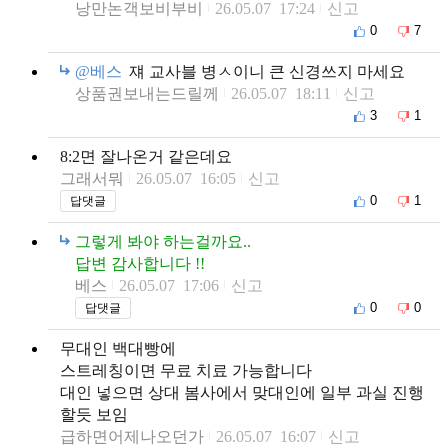
낭만논객보비부비
26.05.07 17:24
신고
0
7
@베스
쟤 교사블 병ㅅ이니 큰 신경쓰지 마세요
상품권보내는드릴께
26.05.07 18:11
신고
3
1
8:2면 잘나온거 같은데요
그래서뭐
26.05.07 16:05
신고
0
1
답댓글
그렇게 봐야 하는걸까요..
답변 감사합니다 !!
베스
26.05.07 17:06
신고
0
0
답댓글
무대인 백대빵에
스트레칭이면 무료 치료 가능합니다
대인 넣으면 상대 봄사에서 맞대인에 일부 과실 진행
할듯 보임
급하면어제나오던가
26.05.07 16:07
신고